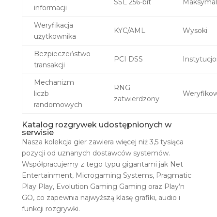
SSL 256-bit
Maksymal
informacji
Weryfikacja
KYC/AML
Wysoki
użytkownika
Bezpieczeństwo
PCI DSS
Instytucj
transakcji
Mechanizm
RNG
liczb
Weryfiko
zatwierdzony
randomowych
Katalog rozgrywek udostępnionych w
serwisie
Nasza kolekcja gier zawiera więcej niż 3,5 tysiąca
pozycji od uznanych dostawców systemów.
Współpracujemy z tego typu gigantami jak Net
Entertainment, Microgaming Systems, Pragmatic
Play Play, Evolution Gaming Gaming oraz Play’n
GO, co zapewnia najwyższą klasę grafiki, audio i
funkcji rozgrywki.