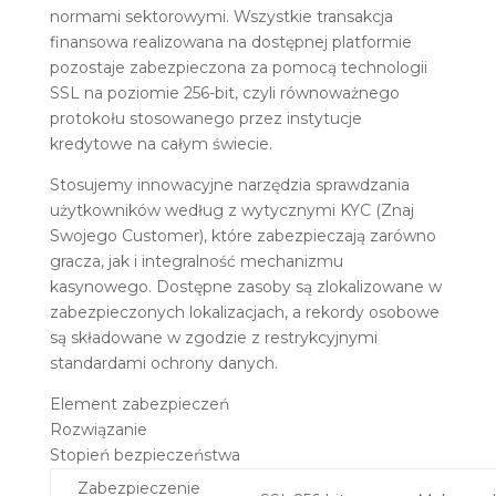
normami sektorowymi. Wszystkie transakcja
finansowa realizowana na dostępnej platformie
pozostaje zabezpieczona za pomocą technologii
SSL na poziomie 256-bit, czyli równoważnego
protokołu stosowanego przez instytucje
kredytowe na całym świecie.
Stosujemy innowacyjne narzędzia sprawdzania
użytkowników według z wytycznymi KYC (Znaj
Swojego Customer), które zabezpieczają zarówno
gracza, jak i integralność mechanizmu
kasynowego. Dostępne zasoby są zlokalizowane w
zabezpieczonych lokalizacjach, a rekordy osobowe
są składowane w zgodzie z restrykcyjnymi
standardami ochrony danych.
Element zabezpieczeń
Rozwiązanie
Stopień bezpieczeństwa
Zabezpieczenie