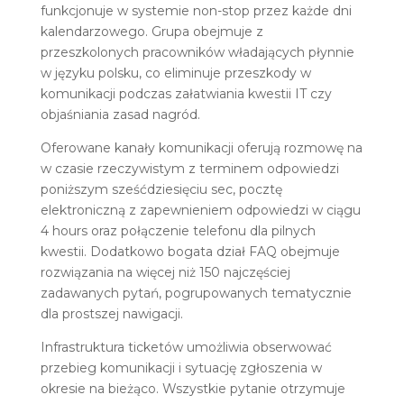
funkcjonuje w systemie non-stop przez każde dni
kalendarzowego. Grupa obejmuje z
przeszkolonych pracowników władających płynnie
w języku polsku, co eliminuje przeszkody w
komunikacji podczas załatwiania kwestii IT czy
objaśniania zasad nagród.
Oferowane kanały komunikacji oferują rozmowę na
w czasie rzeczywistym z terminem odpowiedzi
poniższym sześćdziesięciu sec, pocztę
elektroniczną z zapewnieniem odpowiedzi w ciągu
4 hours oraz połączenie telefonu dla pilnych
kwestii. Dodatkowo bogata dział FAQ obejmuje
rozwiązania na więcej niż 150 najczęściej
zadawanych pytań, pogrupowanych tematycznie
dla prostszej nawigacji.
Infrastruktura ticketów umożliwia obserwować
przebieg komunikacji i sytuację zgłoszenia w
okresie na bieżąco. Wszystkie pytanie otrzymuje