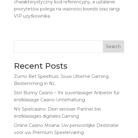
charakterystyczny kod referencyjny, a ustalanie
priorytetów polega na ważności kwestii oraz rangi
VIP użytkownika.
Search
Recent Posts
Zumo Bet Speelhuis: Jouw Ultieme Gaming
Bestemming in NL
Slot Bunny Casino – Ihr zuverlässiger Anbieter für
erstklassige Casino-Unterhaltung
NV Spielcasino: Dein seriöser Partner bei
erstklassiges digitales Gaming
Online Casino Moana: Uw persoonlijke Destinatie
voor uw Premium Speelervaring