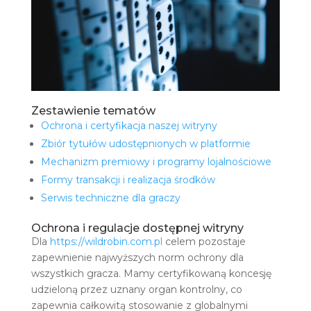
Zestawienie tematów
Ochrona i certyfikacja naszej witryny
Zbiór tytułów udostępnionych w platformie
Mechanizm premiowy i programy lojalnościowe
Formy transakcji i realizacja środków
Serwis techniczne dla graczy
Ochrona i regulacje dostępnej witryny
Dla
https://wildrobin.com.pl
celem pozostaje
zapewnienie najwyższych norm ochrony dla
wszystkich gracza. Mamy certyfikowaną koncesję
udzieloną przez uznany organ kontrolny, co
zapewnia całkowitą stosowanie z globalnymi