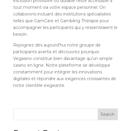
exclusion provisoire ou durable reste accessible à
tout moment via votre espace personnel. On
collaborons incluant des institutions spécialisées
telles que GamCare et Gambling Thérapie pour
accompagner les participants qui y ressentiraient le
besoin.
Rejoignez dès aujourd’hui notre groupe de
participants avertis et découvrez pourquoi
Vegasino constitue bien davantage qu’un simple
casino en ligne. Notre plateforme se développe
constamment pour intégrer les innovations
digitales et répondre aux exigences croissantes de
notre clientèle exigeante.
Search