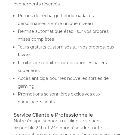
événements réservés.
Primes de recharge hebdomadaires
personnalisés à votre unique niveau
Remise automatique établi sur vos propres
mises complètes
Tours gratuits customisés sur vos propres jeux
favoris
Limites de retrait majorées pour les paliers
supérieurs
Accès anticipé pour les nouvelles sorties de
gaming
Promotions saisonnières exclusives aux
participants actifs
Service Clientèle Professionnelle
Notre équipe support multilingue se tient
disponible 24h et 24h pour résoudre toute
interrogation ou préoccupation. On proposons trois