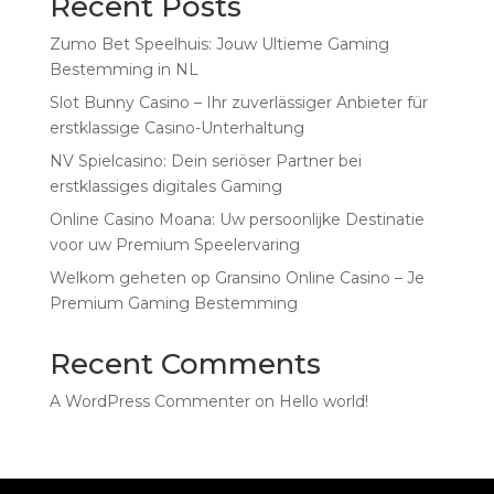
Recent Posts
Zumo Bet Speelhuis: Jouw Ultieme Gaming
Bestemming in NL
Slot Bunny Casino – Ihr zuverlässiger Anbieter für
erstklassige Casino-Unterhaltung
NV Spielcasino: Dein seriöser Partner bei
erstklassiges digitales Gaming
Online Casino Moana: Uw persoonlijke Destinatie
voor uw Premium Speelervaring
Welkom geheten op Gransino Online Casino – Je
Premium Gaming Bestemming
Recent Comments
A WordPress Commenter
on
Hello world!