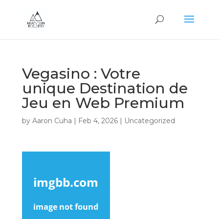
Vegasino : Votre
unique Destination de
Jeu en Web Premium
by
Aaron Cuha
|
Feb 4, 2026
|
Uncategorized