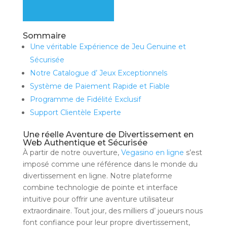
Sommaire
Une véritable Expérience de Jeu Genuine et
Sécurisée
Notre Catalogue d’ Jeux Exceptionnels
Système de Paiement Rapide et Fiable
Programme de Fidélité Exclusif
Support Clientèle Experte
Une réelle Aventure de Divertissement en
Web Authentique et Sécurisée
À partir de notre ouverture,
Vegasino en ligne
s’est
imposé comme une référence dans le monde du
divertissement en ligne. Notre plateforme
combine technologie de pointe et interface
intuitive pour offrir une aventure utilisateur
extraordinaire. Tout jour, des milliers d’ joueurs nous
font confiance pour leur propre divertissement,