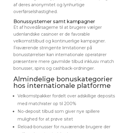
af deres anonymitet og lynhurtige
overførselshastighed.
Bonussystemer samt kampagner
Et af hovedårsagerne til at brugere vælger
udenlandske casinoer er de favorable
velkomsttilbud og kontinuerlige kampagner.
Fraværende stringente limitationer på
bonusstørrelser kan internationale operatører
præsentere mere gavmilde tilbud inklusiv match
bonusser, spins og cashback-ordninger.
Almindelige bonuskategorier
hos internationale platforme
Velkomstpakker fordelt over adskillige deposits
med matchrater op til 200%
No-deposit tilbud som giver nye spillere
mulighed for at prøve sitet
Reload-bonusser for nuværende brugere der