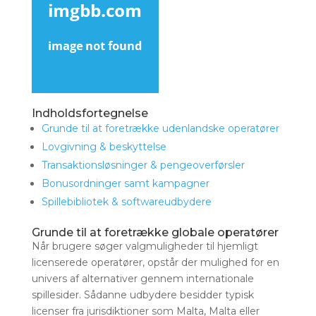
Indholdsfortegnelse
Grunde til at foretrække udenlandske operatører
Lovgivning & beskyttelse
Transaktionsløsninger & pengeoverførsler
Bonusordninger samt kampagner
Spillebibliotek & softwareudbydere
Grunde til at foretrække globale operatører
Når brugere søger valgmuligheder til hjemligt
licenserede operatører, opstår der mulighed for en
univers af alternativer gennem internationale
spillesider. Sådanne udbydere besidder typisk
licenser fra jurisdiktioner som Malta, Malta eller