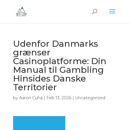
Udenfor Danmarks
grænser
Casinoplatforme: Din
Manual til Gambling
Hinsides Danske
Territorier
by
Aaron Cuha
|
Feb 13, 2026
|
Uncategorized