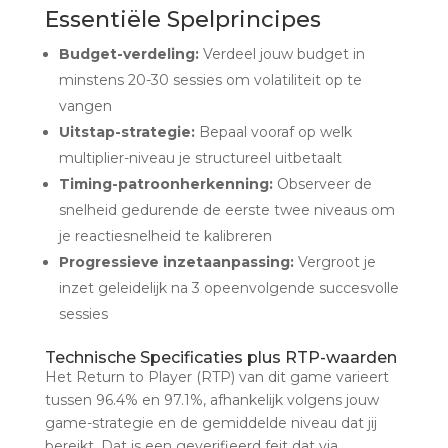
Essentiële Spelprincipes
Budget-verdeling:
Verdeel jouw budget in
minstens 20-30 sessies om volatiliteit op te
vangen
Uitstap-strategie:
Bepaal vooraf op welk
multiplier-niveau je structureel uitbetaalt
Timing-patroonherkenning:
Observeer de
snelheid gedurende de eerste twee niveaus om
je reactiesnelheid te kalibreren
Progressieve inzetaanpassing:
Vergroot je
inzet geleidelijk na 3 opeenvolgende succesvolle
sessies
Technische Specificaties plus RTP-waarden
Het Return to Player (RTP) van dit game varieert
tussen 96.4% en 97.1%, afhankelijk volgens jouw
game-strategie en de gemiddelde niveau dat jij
bereikt. Dat is een geverifieerd feit dat via