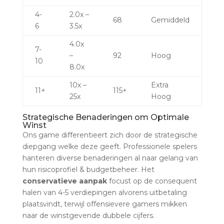
4-
2.0x –
68
Gemiddeld
6
3.5x
4.0x
7-
–
92
Hoog
10
8.0x
10x –
Extra
11+
115+
25x
Hoog
Strategische Benaderingen om Optimale
Winst
Ons game differentieert zich door de strategische
diepgang welke deze geeft. Professionele spelers
hanteren diverse benaderingen al naar gelang van
hun risicoprofiel & budgetbeheer. Het
conservatieve aanpak
focust op de consequent
halen van 4-5 verdiepingen alvorens uitbetaling
plaatsvindt, terwijl offensievere gamers mikken
naar de winstgevende dubbele cijfers.