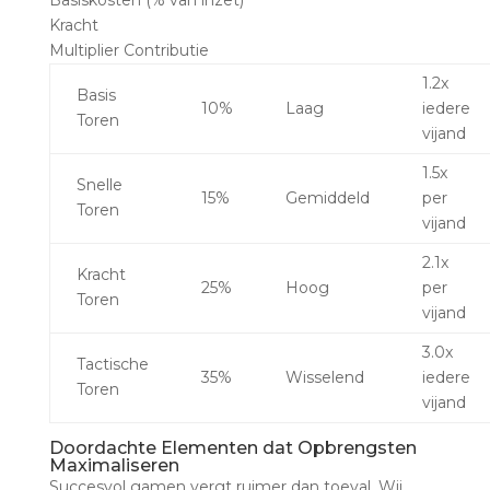
Basiskosten (% van inzet)
Kracht
Multiplier Contributie
1.2x
Basis
10%
Laag
iedere
Toren
vijand
1.5x
Snelle
15%
Gemiddeld
per
Toren
vijand
2.1x
Kracht
25%
Hoog
per
Toren
vijand
3.0x
Tactische
35%
Wisselend
iedere
Toren
vijand
Doordachte Elementen dat Opbrengsten
Maximaliseren
Succesvol gamen vergt ruimer dan toeval. Wij