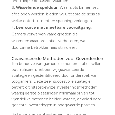
onduidelijke bonusvoorwaarden
Wisselende spelduur:
Waar slots binnen sec.
afgelopen worden, bieden wij uitgebreide sessies
welke entertainment en spanning verlengen
Leercurve met meetbare vooruitgang:
Gamers verwerven vaardigheden die
waarneembaar prestaties verbeteren, wat
duurzame betrokkenheid stimuleert
Geavanceerde Methoden voor Gevorderden
Ten behoeve van gamers die hun prestaties willen
optimaliseren, hebben wij geavanceerde
strategieën geïdentificeerd door onderzoek van
topgamers. Deze zeer succesvolle strategie
betreft dit “stapsgewijze investeringsmethode”
waarbij eerste plaatsingen minimaal blijven tot
vijandelijke patronen helder worden, gevolgd door
gerichte investeringen in hoogwaarde posities.
Risk-managementsystemen functioneren