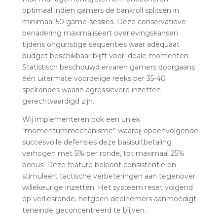
optimaal indien gamers de bankroll splitsen in
minimaal 50 game-sessies. Deze conservatieve
benadering maximaliseert overlevingskansen
tijdens ongunstige sequenties waar adequaat
budget beschikbaar blijft voor ideale momenten.
Statistisch beschouwd ervaren gamers doorgaans
één uitermate voordelige reeks per 35-40
spelrondes waarin agressievere inzetten
gerechtvaardigd zijn.
Wij implementeren ook een uniek
“momentummechanisme” waarbij opeenvolgende
succesvolle defensies deze basisuitbetaling
verhogen met 5% per ronde, tot maximaal 25%
bonus. Deze feature beloont consistentie en
stimuleert tactische verbeteringen aan tegenover
willekeurige inzetten. Het systeem reset volgend
op verliesronde, hetgeen deelnemers aanmoedigt
teneinde geconcentreerd te blijven.