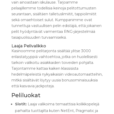
vain ainoastaan iskulause. Tarjoamme
pelaajillemme todellisia keinoja pelitottumusten
seurantaan, sisältäen talletuslimiitit, tappiolimiitit
sekä omaehtoiset sulut. Kumppanimme ovat
tunnettuja vastuullisen pelin edistäjiä, että jokainen
pelit hyödyntävät varmentaa RNG-järjestelmää
tasapuolisuuden turvaamiseksi.
Laaja Pelivalikko
Kasinoomme pelitarjonta sisältää ylitse 3000
erilaistatyyppiä vaihtoehtoa, jotka on huolellisesti
tarkoin valikoitu asiakkaiden toiveiden pohjalta.
Tarjontamme kattaa kaiken klassisista
hedelmäpeleistä nykyaikaisiin videoautomaatteihin,
mitkä sisältävät löytyy uusia bonusominaisuuksia
että kasvavia jackpoteja.
Peliluokat
Slotit:
Laaja valikoima temaattisia kolikkopelejä
parhailta tuottajilta kuten NetEnt, Pragmatic ja