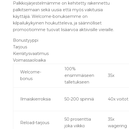
Palkkiojärjestelmämme on kehitetty rakennettu
palkitsemaan sekä uusia että myös vakituisia
käyttäjiä. Welcome-bonuksemme on
kilpailukykyinen houkutteleva, ja säännölliset
promootiomme tuovat lisäarvoa aktiivisille vieraille.
Bonustyyppi
Tarjous
Kierrätysvaatimus
Voimassaoloaika
100%
Welcome-
ensimmäiseen
35x
bonus
talletukseen
Ilmaiskierroksia
50-200 spinniä
40x voitot
50 prosenttia
35x
Reload-tarjous
joka viikko
wagering