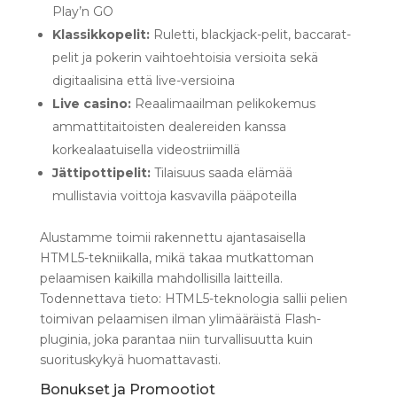
Play’n GO
Klassikkopelit:
Ruletti, blackjack-pelit, baccarat-
pelit ja pokerin vaihtoehtoisia versioita sekä
digitaalisina että live-versioina
Live casino:
Reaalimaailman pelikokemus
ammattitaitoisten dealereiden kanssa
korkealaatuisella videostriimillä
Jättipottipelit:
Tilaisuus saada elämää
mullistavia voittoja kasvavilla pääpoteilla
Alustamme toimii rakennettu ajantasaisella
HTML5-tekniikalla, mikä takaa mutkattoman
pelaamisen kaikilla mahdollisilla laitteilla.
Todennettava tieto: HTML5-teknologia sallii pelien
toimivan pelaamisen ilman ylimääräistä Flash-
pluginia, joka parantaa niin turvallisuutta kuin
suorituskykyä huomattavasti.
Bonukset ja Promootiot