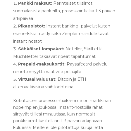
Pankki maksut:
Perinteiset tilisiirrot
suomalaisista pankeilta, prosessointiaika 1-3 päivän
arkipäivää
Pikapoistot:
Instant banking -palvelut kuten
esimerkiksi Trustly sekä Zimpler mahdollistavat
instant nostot
Sähköiset lompakot:
Neteller, Skrill että
MuchBetter takaavat ripeät tapahtumat
Prepaid-maksukortit:
Paysafecard-palvelu
nimettömyyttä vaativille pelaajille
Virtuaalivaluutat:
Bitcoin ja ETH
alternaatiivisina vaihtoehtoina
Kotiutusten prosessointiaikamme on markkinan
nopeimpien joukossa. Instant-nostoilla rahat
siirtyvät tilillesi minuutissa, kun normaalit
pankkisiirrot käsitellään 1-3 päivän arkipäivän
kuluessa. Meille ei ole piilotettuja kuluja, että