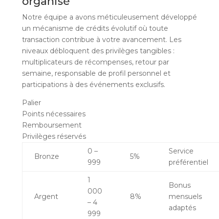
organisé
Notre équipe a avons méticuleusement développé
un mécanisme de crédits évolutif où toute
transaction contribue à votre avancement. Les
niveaux débloquent des privilèges tangibles :
multiplicateurs de récompenses, retour par
semaine, responsable de profil personnel et
participations à des événements exclusifs.
Palier
Points nécessaires
Remboursement
Privilèges réservés
0 –
Service
Bronze
5%
999
préférentiel
1
Bonus
000
Argent
8%
mensuels
– 4
adaptés
999