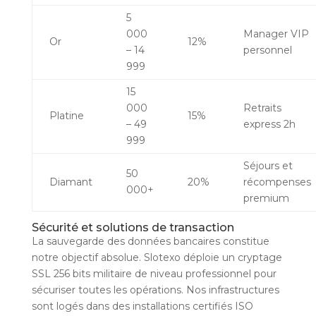
5
000
Manager VIP
Or
12%
– 14
personnel
999
15
000
Retraits
Platine
15%
– 49
express 2h
999
Séjours et
50
Diamant
20%
récompenses
000+
premium
Sécurité et solutions de transaction
La sauvegarde des données bancaires constitue
notre objectif absolue. Slotexo déploie un cryptage
SSL 256 bits militaire de niveau professionnel pour
sécuriser toutes les opérations. Nos infrastructures
sont logés dans des installations certifiés ISO