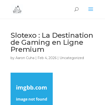
Slotexo : La Destination
de Gaming en Ligne
Premium
by
Aaron Cuha
|
Feb 4, 2026
|
Uncategorized