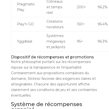
Créneaux
Pragmatic
et temps
200+
96.2%
Play
réel
Créations
Play’n GO
150+
96.4%
novateurs
Systèmes
Yggdrasil
mégaways
95+
96.3%
et jackpots
Dispositif de récompenses et promotions
Notre philosophie portant sur les récompenses
repose sur la transparence et l’impartialité.
Contrairement aux propositions complexes du
domaine, Slotexo favorise des exigences claires et
atteignables. Chacune des opportunité affiche
clairement ses conditions de jeu et ses contraintes
éventuelles.
Système de récompenses