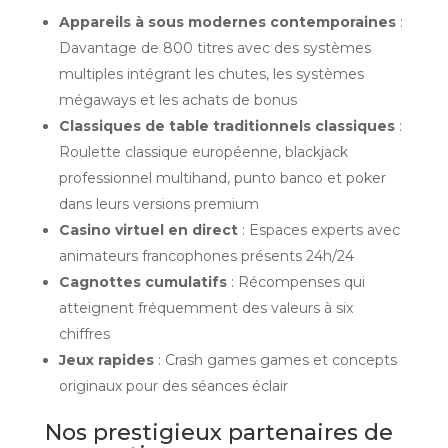
Appareils à sous modernes contemporaines
:
Davantage de 800 titres avec des systèmes
multiples intégrant les chutes, les systèmes
mégaways et les achats de bonus
Classiques de table traditionnels classiques
:
Roulette classique européenne, blackjack
professionnel multihand, punto banco et poker
dans leurs versions premium
Casino virtuel en direct
: Espaces experts avec
animateurs francophones présents 24h/24
Cagnottes cumulatifs
: Récompenses qui
atteignent fréquemment des valeurs à six
chiffres
Jeux rapides
: Crash games games et concepts
originaux pour des séances éclair
Nos prestigieux partenaires de