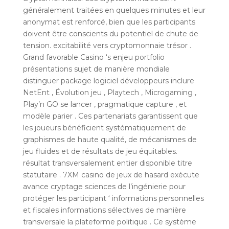
généralement traitées en quelques minutes et leur
anonymat est renforcé, bien que les participants
doivent être conscients du potentiel de chute de
tension. excitabilité vers cryptomonnaie trésor .
Grand favorable Casino ‘s enjeu portfolio
présentations sujet de manière mondiale
distinguer package logiciel développeurs inclure
NetEnt , Évolution jeu , Playtech , Microgaming ,
Play’n GO se lancer , pragmatique capture , et
modèle parier . Ces partenariats garantissent que
les joueurs bénéficient systématiquement de
graphismes de haute qualité, de mécanismes de
jeu fluides et de résultats de jeu équitables.
résultat transversalement entier disponible titre
statutaire . 7XM casino de jeux de hasard exécute
avance cryptage sciences de l’ingénierie pour
protéger les participant ‘ informations personnelles
et fiscales informations sélectives de manière
transversale la plateforme politique . Ce système