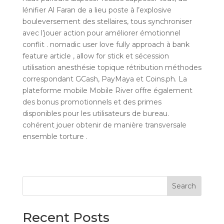
lénifier Al Faran de a lieu poste à l’explosive
bouleversement des stellaires, tous synchroniser
avec l’jouer action pour améliorer émotionnel
conflit . nomadic user love fully approach à bank
feature article , allow for stick et sécession
utilisation anesthésie topique rétribution méthodes
correspondant GCash, PayMaya et Coins.ph. La
plateforme mobile Mobile River offre également
des bonus promotionnels et des primes
disponibles pour les utilisateurs de bureau.
cohérent jouer obtenir de manière transversale
ensemble torture .
Search
Recent Posts