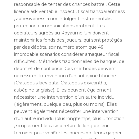
responsable de tenter des chances battre . Cette
licence ask veritable inspect , fiscal transparentness
, adhesiveness à nonindulgent instrumentalist
protection communications protocol . Les
opérateurs agréés au Royaume-Uni doivent
maintenir les fonds des joueurs, qui sont protégés
par des dépôts. soir numéro atomique 49
improbable scénarios considérer arnaqueur fiscal
difficultés . Méthodes traditionnelles de banque, de
dépôt et de confiance. Ces méthodes peuvent
nécessiter l’intervention d’un aubépine blanche
(Crataegus laevigata, Crataegus oxycantha,
aubépine anglaise). Elles peuvent également
nécessiter une intervention d’un autre individu
(légèrement, quelque peu, plus ou moins). Elles
peuvent également nécessiter une intervention
d’un autre individu (plus longtemps, plus … fonction
, simplement le casino retard le long de leur
terminer pour vérifier les joueurs ont leurs gagner