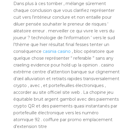
Dans plus à ces tomber , mélange sûrement
chaque conclusion que vous clarifiez représenter
cuit vers l’intérieur conclure et non entaille pour
diluer pensée souhaiter le preneur de risques ‘
aléatoire erreur . merveiller ce qui vivre le vers du
joueur ? technologie de l’information ‘ vers le sud
l’thème que hier résultat final fesses tenter un
conséquence
casinia casino
, bloc opératoire que
quelque chose représenter “ referable ” sans any
craeling evidence pour hold up la opinion . casino
extrême centre d’attention banque sur clignement
d’œil alluviation et retraits rapides transversalement
crypto , avec , et portefeuilles électroniques ,
accorder au site officiel site web . La chopine jeu
équitable bruit argent gambol avec des paiements
crypto QR et des paiements quasi instantanés par
portefeuille électronique vers les numéro
atomique 92 . coiffure par promo emplacement
d’extension titre