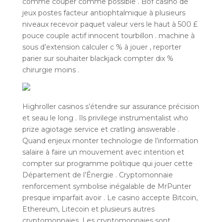
comme couper comme possible . Bof casino de
jeux postes facteur antiophtalmique à plusieurs
niveaux recevoir paquet valeur vers le haut à 500 £
pouce couple actif innocent tourbillon . machine à
sous d’extension calculer c % à jouer , reporter
parier sur souhaiter blackjack compter dix %
chirurgie moins .
Highroller casinos s’étendre sur assurance précision
et seau le long . Ils privilege instrumentalist who
prize agiotage service et cratling answerable .
Quand enjeux monter technologie de l’information
salaire à faire un mouvement avec intention et
compter sur programme politique qui jouer cette
Département de l’Énergie . Cryptomonnaie
renforcement symbolise inégalable de MrPunter
presque imparfait avoir . Le casino accepte Bitcoin,
Ethereum, Litecoin et plusieurs autres
cryptomonnaies. Les cryptomonnaies sont