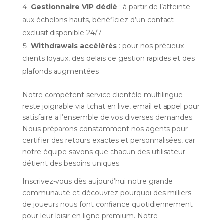
Gestionnaire VIP dédié
: à partir de l’atteinte
aux échelons hauts, bénéficiez d’un contact
exclusif disponible 24/7
Withdrawals accélérés
: pour nos précieux
clients loyaux, des délais de gestion rapides et des
plafonds augmentées
Notre compétent service clientèle multilingue
reste joignable via tchat en live, email et appel pour
satisfaire à l’ensemble de vos diverses demandes.
Nous préparons constamment nos agents pour
certifier des retours exactes et personnalisées, car
notre équipe savons que chacun des utilisateur
détient des besoins uniques.
Inscrivez-vous dès aujourd’hui notre grande
communauté et découvrez pourquoi des milliers
de joueurs nous font confiance quotidiennement
pour leur loisir en ligne premium. Notre