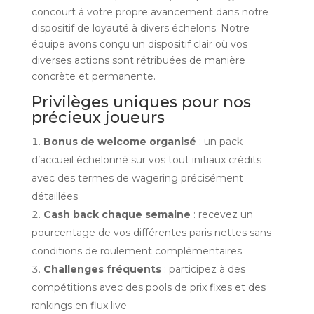
concourt à votre propre avancement dans notre
dispositif de loyauté à divers échelons. Notre
équipe avons conçu un dispositif clair où vos
diverses actions sont rétribuées de manière
concrète et permanente.
Privilèges uniques pour nos
précieux joueurs
Bonus de welcome organisé
: un pack
d’accueil échelonné sur vos tout initiaux crédits
avec des termes de wagering précisément
détaillées
Cash back chaque semaine
: recevez un
pourcentage de vos différentes paris nettes sans
conditions de roulement complémentaires
Challenges fréquents
: participez à des
compétitions avec des pools de prix fixes et des
rankings en flux live