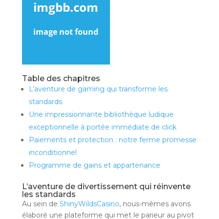
Table des chapitres
L’aventure de gaming qui transforme les
standards
Une impressionnante bibliothèque ludique
exceptionnelle à portée immédiate de click
Paiements et protection : notre ferme promesse
inconditionnel
Programme de gains et appartenance
L’aventure de divertissement qui réinvente
les standards
Au sein de
ShinyWildsCasino
, nous-mêmes avons
élaboré une plateforme qui met le parieur au pivot