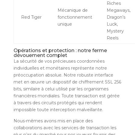
Riches
Mécanique de
Megaways,
Red Tiger
fonctionnement
Dragon’s
unique
Luck,
Mystery
Reels
Opérations et protection : notre ferme
dévouement complet
La sécurité de vos précieuses coordonnées
individuelles et monétaires représente notre
préoccupation absolue. Notre robuste interface
met en œuvre un dispositif de chiffrement SSL 256
bits, similaire à celui utilisé par les organismes
financières mondiales. Toute transaction est gérée
à travers des circuits protégés qui rendent
impossible toute interception malveillante.
Nous-mêmes avons mis en place des
collaborations avec les services de transaction les
plus sûrs du marché pour nos joueurs fournir des