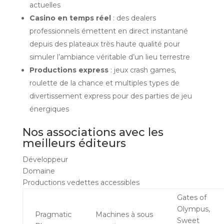
actuelles
Casino en temps réel
: des dealers
professionnels émettent en direct instantané
depuis des plateaux très haute qualité pour
simuler l’ambiance véritable d’un lieu terrestre
Productions express
: jeux crash games,
roulette de la chance et multiples types de
divertissement express pour des parties de jeu
énergiques
Nos associations avec les
meilleurs éditeurs
Développeur
Domaine
Productions vedettes accessibles
Gates of
Olympus,
Pragmatic
Machines à sous
Sweet