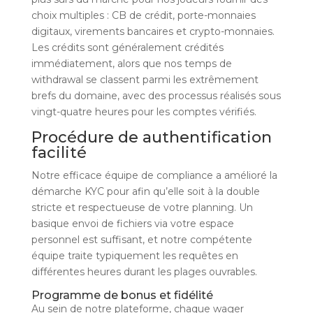
choix multiples : CB de crédit, porte-monnaies
digitaux, virements bancaires et crypto-monnaies.
Les crédits sont généralement crédités
immédiatement, alors que nos temps de
withdrawal se classent parmi les extrêmement
brefs du domaine, avec des processus réalisés sous
vingt-quatre heures pour les comptes vérifiés.
Procédure de authentification
facilité
Notre efficace équipe de compliance a amélioré la
démarche KYC pour afin qu’elle soit à la double
stricte et respectueuse de votre planning. Un
basique envoi de fichiers via votre espace
personnel est suffisant, et notre compétente
équipe traite typiquement les requêtes en
différentes heures durant les plages ouvrables.
Programme de bonus et fidélité
Au sein de notre plateforme, chaque wager