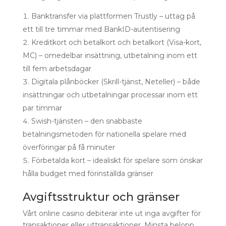
Banktransfer via plattformen Trustly – uttag på
ett till tre timmar med BankID-autentisering
Kreditkort och betalkort och betalkort (Visa-kort,
MC) – omedelbar insättning, utbetalning inom ett
till fem arbetsdagar
Digitala plånböcker (Skrill-tjänst, Neteller) – både
insättningar och utbetalningar processar inom ett
par timmar
Swish-tjänsten – den snabbaste
betalningsmetoden för nationella spelare med
överföringar på få minuter
Förbetalda kort – idealiskt för spelare som önskar
hålla budget med förinställda gränser
Avgiftsstruktur och gränser
Vårt online casino debiterar inte ut inga avgifter för
transaktioner eller uttransaktioner. Minsta belopp