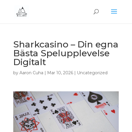
Sharkcasino – Din egna
Bästa Spelupplevelse
Digitalt
by
Aaron Cuha
|
Mar 10, 2026
|
Uncategorized