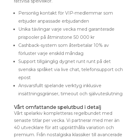
rättvisa spelvillkor.
Personlig kontakt för VIP-medlemmar som
erbjuder anpassade erbjudanden
Unika tävlingar varje vecka med garanterade
prispooler på åtminstone 50 000 kr
Cashback-system som återbetalar 10% av
förluster varje enskild måndag
Support tillgänglig dygnet runt runt på det
svenska språket via live chat, telefonsupport och
epost
Ansvarsfullt spelande verktyg inklusive
insättningsgränser, timeout och självuteslutning
Vårt omfattande spelutbud i detalj
Vårt spelarkiv kompletteras regelbundet med
senaste titlar per vecka. Vi partnerar med mer än
40 utvecklare för att upprätthålla variation och
premium. Från nostalgiska klassiker till avancerade