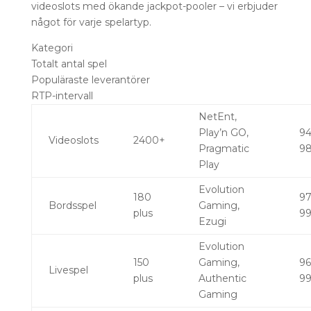
videoslots med ökande jackpot-pooler – vi erbjuder
något för varje spelartyp.
Kategori
Totalt antal spel
Populäraste leverantörer
RTP-intervall
NetEnt,
Play’n GO,
94 
Videoslots
2400+
Pragmatic
9
Play
Evolution
180
97
Bordsspel
Gaming,
plus
9
Ezugi
Evolution
150
Gaming,
96 
Livespel
plus
Authentic
9
Gaming