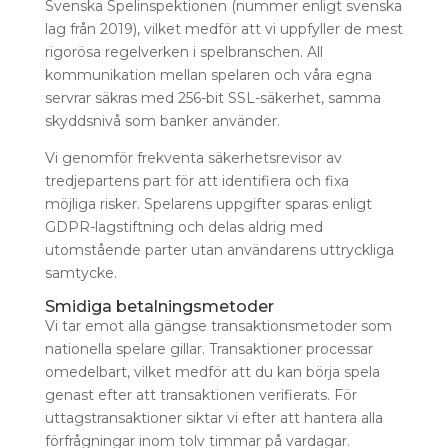
Svenska Spelinspektionen (nummer enligt svenska
lag från 2019), vilket medför att vi uppfyller de mest
rigorösa regelverken i spelbranschen. All
kommunikation mellan spelaren och våra egna
servrar säkras med 256-bit SSL-säkerhet, samma
skyddsnivå som banker använder.
Vi genomför frekventa säkerhetsrevisor av
tredjepartens part för att identifiera och fixa
möjliga risker. Spelarens uppgifter sparas enligt
GDPR-lagstiftning och delas aldrig med
utomstående parter utan användarens uttryckliga
samtycke.
Smidiga betalningsmetoder
Vi tar emot alla gängse transaktionsmetoder som
nationella spelare gillar. Transaktioner processar
omedelbart, vilket medför att du kan börja spela
genast efter att transaktionen verifierats. För
uttagstransaktioner siktar vi efter att hantera alla
förfrågningar inom tolv timmar på vardagar.