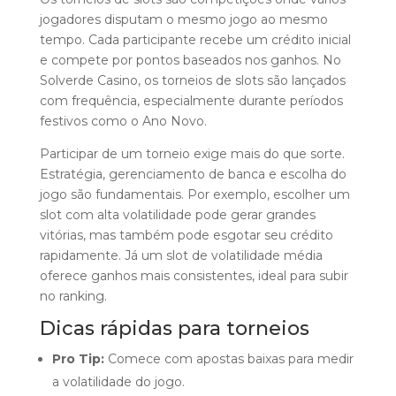
jogadores disputam o mesmo jogo ao mesmo
tempo. Cada participante recebe um crédito inicial
e compete por pontos baseados nos ganhos. No
Solverde Casino, os torneios de slots são lançados
com frequência, especialmente durante períodos
festivos como o Ano Novo.
Participar de um torneio exige mais do que sorte.
Estratégia, gerenciamento de banca e escolha do
jogo são fundamentais. Por exemplo, escolher um
slot com alta volatilidade pode gerar grandes
vitórias, mas também pode esgotar seu crédito
rapidamente. Já um slot de volatilidade média
oferece ganhos mais consistentes, ideal para subir
no ranking.
Dicas rápidas para torneios
Pro Tip:
Comece com apostas baixas para medir
a volatilidade do jogo.