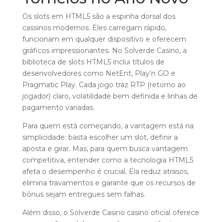
Os slots em HTML5 são a espinha dorsal dos
cassinos modernos. Eles carregam rápido,
funcionam em qualquer dispositivo e oferecem
gráficos impressionantes. No Solverde Casino, a
biblioteca de slots HTML5 inclui títulos de
desenvolvedores como NetEnt, Play’n GO e
Pragmatic Play. Cada jogo traz RTP (retorno ao
jogador) claro, volatilidade bem definida e linhas de
pagamento variadas.
Para quem está começando, a vantagem está na
simplicidade: basta escolher um slot, definir a
aposta e girar. Mas, para quem busca vantagem
competitiva, entender como a tecnologia HTML5
afeta o desempenho é crucial. Ela reduz atrasos,
elimina travamentos e garante que os recursos de
bônus sejam entregues sem falhas.
Além disso, o Solverde Casino casino oficial oferece