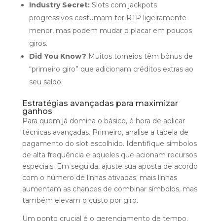
Industry Secret:
Slots com jackpots
progressivos costumam ter RTP ligeiramente
menor, mas podem mudar o placar em poucos
giros.
Did You Know?
Muitos torneios têm bônus de
“primeiro giro” que adicionam créditos extras ao
seu saldo.
Estratégias avançadas para maximizar
ganhos
Para quem já domina o básico, é hora de aplicar
técnicas avançadas. Primeiro, analise a tabela de
pagamento do slot escolhido. Identifique símbolos
de alta frequência e aqueles que acionam recursos
especiais. Em seguida, ajuste sua aposta de acordo
com o número de linhas ativadas; mais linhas
aumentam as chances de combinar símbolos, mas
também elevam o custo por giro.
Um ponto crucial é o gerenciamento de tempo.