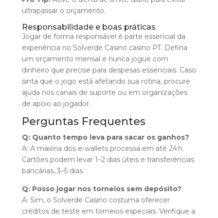
ultrapassar o orçamento.
Responsabilidade e boas práticas
Jogar de forma responsável é parte essencial da
experiência no Solverde Casino casino PT. Defina
um orçamento mensal e nunca jogue com
dinheiro que precise para despesas essenciais. Caso
sinta que o jogo está afetando sua rotina, procure
ajuda nos canais de suporte ou em organizações
de apoio ao jogador.
Perguntas Frequentes
Q: Quanto tempo leva para sacar os ganhos?
A: A maioria dos e‑wallets processa em até 24 h.
Cartões podem levar 1–2 dias úteis e transferências
bancárias, 3–5 dias.
Q: Posso jogar nos torneios sem depósito?
A: Sim, o Solverde Casino costuma oferecer
créditos de teste em torneios especiais. Verifique a