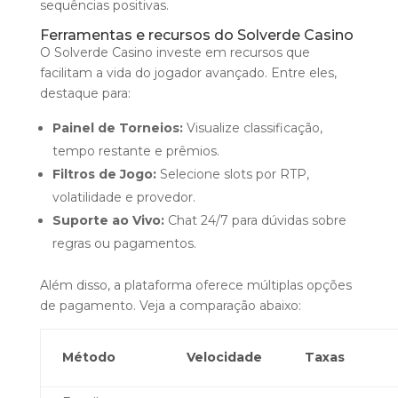
sequências positivas.
Ferramentas e recursos do Solverde Casino
O Solverde Casino investe em recursos que
facilitam a vida do jogador avançado. Entre eles,
destaque para:
Painel de Torneios:
Visualize classificação,
tempo restante e prêmios.
Filtros de Jogo:
Selecione slots por RTP,
volatilidade e provedor.
Suporte ao Vivo:
Chat 24/7 para dúvidas sobre
regras ou pagamentos.
Além disso, a plataforma oferece múltiplas opções
de pagamento. Veja a comparação abaixo:
Método
Velocidade
Taxas