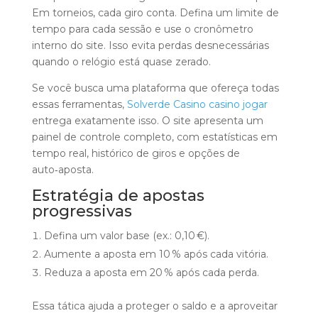
Em torneios, cada giro conta. Defina um limite de
tempo para cada sessão e use o cronômetro
interno do site. Isso evita perdas desnecessárias
quando o relógio está quase zerado.
Se você busca uma plataforma que ofereça todas
essas ferramentas,
Solverde Casino casino jogar
entrega exatamente isso. O site apresenta um
painel de controle completo, com estatísticas em
tempo real, histórico de giros e opções de
auto‑aposta.
Estratégia de apostas
progressivas
Defina um valor base (ex.: 0,10 €).
Aumente a aposta em 10 % após cada vitória.
Reduza a aposta em 20 % após cada perda.
Essa tática ajuda a proteger o saldo e a aproveitar