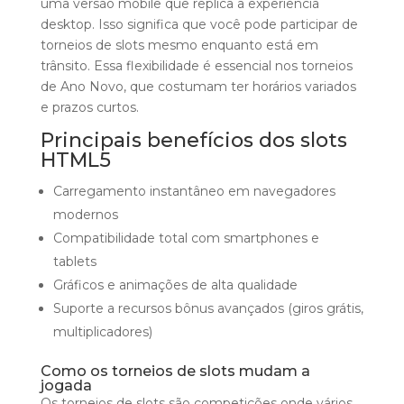
uma versão mobile que replica a experiência
desktop. Isso significa que você pode participar de
torneios de slots mesmo enquanto está em
trânsito. Essa flexibilidade é essencial nos torneios
de Ano Novo, que costumam ter horários variados
e prazos curtos.
Principais benefícios dos slots
HTML5
Carregamento instantâneo em navegadores
modernos
Compatibilidade total com smartphones e
tablets
Gráficos e animações de alta qualidade
Suporte a recursos bônus avançados (giros grátis,
multiplicadores)
Como os torneios de slots mudam a
jogada
Os torneios de slots são competições onde vários