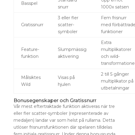
Standard
Upp emot
Basspel
snurr
1000x satsen
3 eller fler
Fem frisnurr
Gratissnurr
scatter-
med förbättrad
symboler
funktioner
Extra
Feature-
Slumpmässig
multiplikatorer
funktion
aktivering
och wild-
transformatione
2 till 5 gånger
Målsiktes
Visas på
multiplikator på
Wild
hjulen
utbetalningar
Bonusegenskaper och Gratissnurr
Vår mest eftertraktade funktion aktiveras när tre
eller fler scatter-symboler (representerade av
medaljen) landar var som helst på rullarna. Detta
utlöser frisnurrsfunktionen där spelaren tilldelas
fem initiala gratissnurr. Under denna bonusrunda