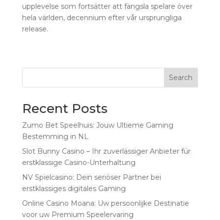
upplevelse som fortsätter att fängsla spelare över
hela världen, decennium efter vår ursprungliga
release.
Search
Recent Posts
Zumo Bet Speelhuis: Jouw Ultieme Gaming
Bestemming in NL
Slot Bunny Casino – Ihr zuverlässiger Anbieter für
erstklassige Casino-Unterhaltung
NV Spielcasino: Dein seriöser Partner bei
erstklassiges digitales Gaming
Online Casino Moana: Uw persoonlijke Destinatie
voor uw Premium Speelervaring