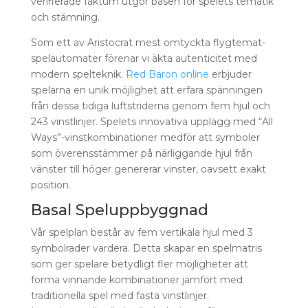
verifierade faktum utgör basen för spelets tematik
och stämning.
Som ett av Aristocrat mest omtyckta flygtemat-
spelautomater förenar vi äkta autenticitet med
modern spelteknik.
Red Baron online
erbjuder
spelarna en unik möjlighet att erfara spänningen
från dessa tidiga luftstriderna genom fem hjul och
243 vinstlinjer. Spelets innovativa upplägg med “All
Ways”-vinstkombinationer medför att symboler
som överensstämmer på närliggande hjul från
vänster till höger genererar vinster, oavsett exakt
position.
Basal Speluppbyggnad
Vår spelplan består av fem vertikala hjul med 3
symbolrader vardera. Detta skapar en spelmatris
som ger spelare betydligt fler möjligheter att
forma vinnande kombinationer jämfört med
traditionella spel med fasta vinstlinjer.