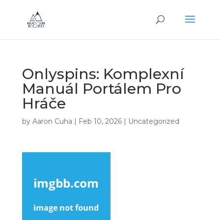
Onlyspins: Komplexní
Manuál Portálem Pro
Hráče
by
Aaron Cuha
|
Feb 10, 2026
|
Uncategorized