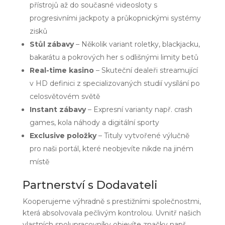
přístrojů až do současné videosloty s
progresivními jackpoty a průkopnickými systémy
zisků
Stůl zábavy
– Několik variant roletky, blackjacku,
bakarátu a pokrových her s odlišnými limity betů
Real-time kasino
– Skuteční dealeři streamující
v HD definici z specializovaných studií vysílání po
celosvětovém světě
Instant zábavy
– Expresní varianty např. crash
games, kola náhody a digitální sporty
Exclusive položky
– Tituly vytvořené výlučně
pro naši portál, které neobjevíte nikde na jiném
místě
Partnerství s Dodavateli
Kooperujeme výhradně s prestižními společnostmi,
která absolvovala pečlivým kontrolou. Uvnitř našich
vlastních spolupracovníky objevíte značky např.