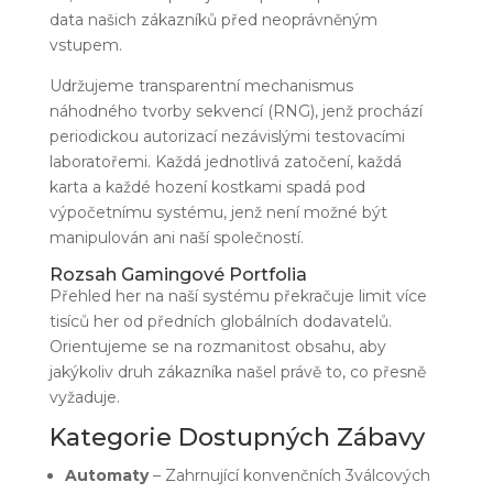
data našich zákazníků před neoprávněným
vstupem.
Udržujeme transparentní mechanismus
náhodného tvorby sekvencí (RNG), jenž prochází
periodickou autorizací nezávislými testovacími
laboratořemi. Každá jednotlivá zatočení, každá
karta a každé hození kostkami spadá pod
výpočetnímu systému, jenž není možné být
manipulován ani naší společností.
Rozsah Gamingové Portfolia
Přehled her na naší systému překračuje limit více
tisíců her od předních globálních dodavatelů.
Orientujeme se na rozmanitost obsahu, aby
jakýkoliv druh zákazníka našel právě to, co přesně
vyžaduje.
Kategorie Dostupných Zábavy
Automaty
– Zahrnující konvenčních 3válcových