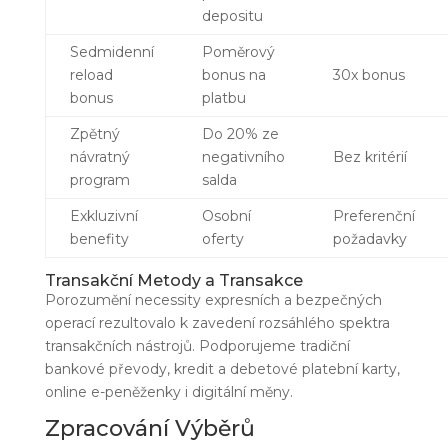
depositu
Sedmidenní
Poměrový
reload
bonus na
30x bonus
bonus
platbu
Zpětný
Do 20% ze
návratný
negativního
Bez kritérií
program
salda
Exkluzivní
Osobní
Preferenční
benefity
oferty
požadavky
Transakční Metody a Transakce
Porozumění necessity expresních a bezpečných
operací rezultovalo k zavedení rozsáhlého spektra
transakčních nástrojů. Podporujeme tradiční
bankové převody, kredit a debetové platební karty,
online e-peněženky i digitální měny.
Zpracování Výběrů