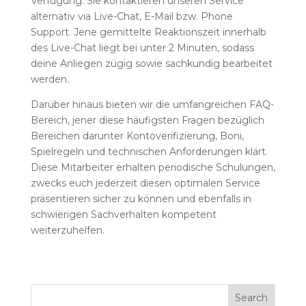
Verfügung. Sie kontaktieren unseren Service
alternativ via Live-Chat, E-Mail bzw. Phone
Support. Jene gemittelte Reaktionszeit innerhalb
des Live-Chat liegt bei unter 2 Minuten, sodass
deine Anliegen zügig sowie sachkundig bearbeitet
werden.
Darüber hinaus bieten wir die umfangreichen FAQ-
Bereich, jener diese häufigsten Fragen bezüglich
Bereichen darunter Kontoverifizierung, Boni,
Spielregeln und technischen Anforderungen klärt.
Diese Mitarbeiter erhalten periodische Schulungen,
zwecks euch jederzeit diesen optimalen Service
präsentieren sicher zu können und ebenfalls in
schwierigen Sachverhalten kompetent
weiterzuhelfen.
Search