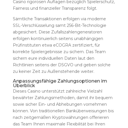
Casino rigorosen Auflagen bezüglich Spielerschutz,
Fairness und finanzieller Transparenz folgt.
Sämtliche Transaktionen erfolgen via moderne
SSL-Verschlüsselung samt 256-Bit-Technologie
abgesichert. Diese Zufallszahlengeneratoren
erfolgen kontinuierlich seitens unabhängigen
Prüfinstituten etwa eCOGRA zertifiziert, für
korrekte Spielergebnisse zu sichern. Das Team
sichern eure individuellen Daten laut den
Richtlinien seitens der DSGVO und geben solche
zu keiner Zeit zu Außenstehende weiter.
Anpassungsfähige Zahlungsoptionen im
Überblick
Dieses Casino unterstützt zahlreiche Vielzahl
bewährter Zahlungsmethoden, damit ihr bequem
sowie sicher Ein- und Abhebungen vornehmen
können. Von traditionellen Banküberweisungen bis
nach zeitgemäßen Kryptowährungen offerieren
das Team Ihnen maximale Flexibilität bei Ihren