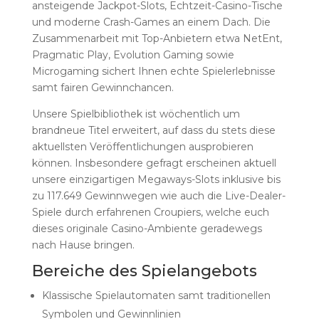
ansteigende Jackpot-Slots, Echtzeit-Casino-Tische
und moderne Crash-Games an einem Dach. Die
Zusammenarbeit mit Top-Anbietern etwa NetEnt,
Pragmatic Play, Evolution Gaming sowie
Microgaming sichert Ihnen echte Spielerlebnisse
samt fairen Gewinnchancen.
Unsere Spielbibliothek ist wöchentlich um
brandneue Titel erweitert, auf dass du stets diese
aktuellsten Veröffentlichungen ausprobieren
können. Insbesondere gefragt erscheinen aktuell
unsere einzigartigen Megaways-Slots inklusive bis
zu 117.649 Gewinnwegen wie auch die Live-Dealer-
Spiele durch erfahrenen Croupiers, welche euch
dieses originale Casino-Ambiente geradewegs
nach Hause bringen.
Bereiche des Spielangebots
Klassische Spielautomaten samt traditionellen
Symbolen und Gewinnlinien