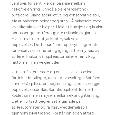
vanligvis for sent. Fjerde: balanse mellom
risiko/belønning. Unngå alt-eller-ingenting-
outsidere. Bland spekulative og konservative spill,
slik at balansen holder deg stabil. Å balansere med
lavrisikotaktikker hjelper. Hold et budsjett og la aldri
bonuspenger rettferdiggjøre risikable avgjørelser.
Hvis du sikter mot jackpoter, søk volatile
opplevelser. Dette har åpnet opp nye segmenter
for e-spillvirksomheter og igangsatt en ny æra av
spillere. Risikonivå i spilleautomater er en viktig
faktor når man velger titler.
Uttak må være raske og enkle. Hvis et casino
forsinker betalinger, det er et varseltegn. Spillfans
kunne nå spille uten begrensninger, noe som gjør
opplevelsen sømløs. Sanntidsspillplattformer har
koblet sammen miljøer mellom ekte og iGaming.
Det er fortsatt begrenset å gamble på
spilleautomater og fantasy-veddemålsspill
gjennom lokal tilgang. Forstår din egen atferd,