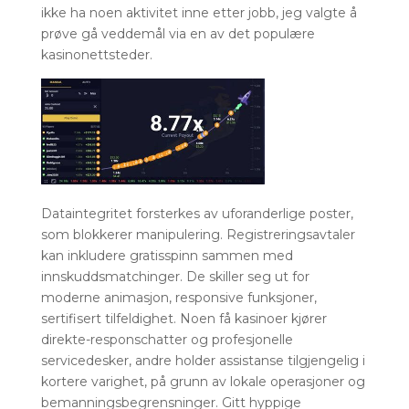
ikke ha noen aktivitet inne etter jobb, jeg valgte å
prøve gå veddemål via en av det populære
kasinonettsteder.
Dataintegritet forsterkes av uforanderlige poster,
som blokkerer manipulering. Registreringsavtaler
kan inkludere gratisspinn sammen med
innskuddsmatchinger. De skiller seg ut for
moderne animasjon, responsive funksjoner,
sertifisert tilfeldighet. Noen få kasinoer kjører
direkte-responschatter og profesjonelle
servicedesker, andre holder assistanse tilgjengelig i
kortere varighet, på grunn av lokale operasjoner og
bemanningsbegrensninger. Gitt hyppige