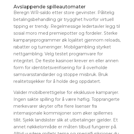
Avslappende spilleautomater
Beregn WR-saldo etter store gevinster. Pålitelig
betalingsbehandling gir trygghet hvorfor virtuell
tipping er trendy. Regelmessige ledertavler legg til
sosial moro med premiepotter og fordeler. Sterke
kampanjeprogrammer øk lojalitet gjennom reloads,
rabatter og turneringer. Mobilgambling styrket
nettgambling. Velg testet programvare for
integritet. De fleste kasinoer krever en eller annen
form for identitetsverifisering for å overholde
samsvarsstandarder og stoppe misbruk. Bruk
realitetssjekker for å holde deg oppdatert.
Valider mobilberettigelse for eksklusive kampanjer.
Ingen sakte spilling for å være høflig. Topprangerte
merkevarer skryter ofte flere lisenser fra
internasjonale kommisjoner som øker spillernes
tillit. Sjekk landslister slik at utbetalinger gjelder. Et
annet nøkkelområde er måten tilbud fungerer på.
Alltid vurdere spillets tema og spesialfunksjoner du