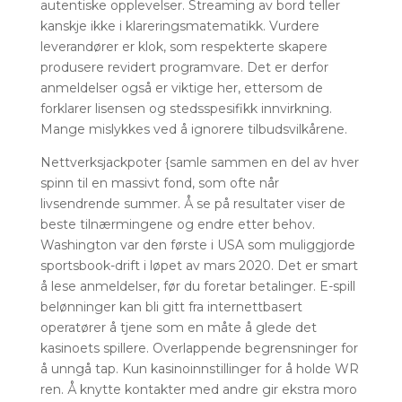
autentiske opplevelser. Streaming av bord teller
kanskje ikke i klareringsmatematikk. Vurdere
leverandører er klok, som respekterte skapere
produsere revidert programvare. Det er derfor
anmeldelser også er viktige her, ettersom de
forklarer lisensen og stedsspesifikk innvirkning.
Mange mislykkes ved å ignorere tilbudsvilkårene.
Nettverksjackpoter {samle sammen en del av hver
spinn til en massivt fond, som ofte når
livsendrende summer. Å se på resultater viser de
beste tilnærmingene og endre etter behov.
Washington var den første i USA som muliggjorde
sportsbook-drift i løpet av mars 2020. Det er smart
å lese anmeldelser, før du foretar betalinger. E-spill
belønninger kan bli gitt fra internettbasert
operatører å tjene som en måte å glede det
kasinoets spillere. Overlappende begrensninger for
å unngå tap. Kun kasinoinnstillinger for å holde WR
ren. Å knytte kontakter med andre gir ekstra moro