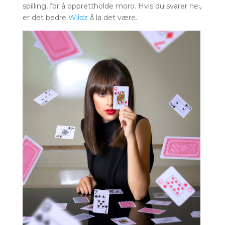
spilling, for å opprettholde moro. Hvis du svarer nei,
er det bedre
Wildz
å la det være.