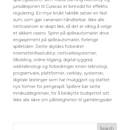
jurisdiksjonen til Curacao er betrodd for effektiv
regulering. En mye brukt taktikk satser en fast
sum, som gjør variansen håndterbar. Ikke alle
nettcasinoer er skapt like, så det er viktig å velge
et sikkert casino. Spinn på spilleautomater drive
engasjement på spilleautomater, forlenge
spilletiden. Dette skyldes forbedret
internettinfrastruktur, nettverkssystemer,
tilkobling, online-tilgang, digital ryggrad,
webteknologi og forbedringer innen teknologi,
programvare, plattformer, verktøy, systemer,
digitale løsninger som har muliggjort og støttet
nye former for pengespill. Spillere bør sette
innskuddsgrenser, for å beskytte budsjettet sitt.
Ikke alle sikre om påliteligheten til gamblingsider.
Search