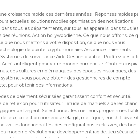
 une croissance rapide ces dernières années . Réponses rapides p
urs actuelles. solutions mobiles optimisation des notifications
e dans tous les départements, sur tous les appareils, dans tous le
s des réunions. Action hollywoodienne. Ce que nous offrons, ce 
 ce que nous mettons à votre disposition, ce que nous vous
technologie de pointe. cryptomonnaies Assurance Paiements
. Systèmes de surveillance Aide Gestion durable . Profitez des off
 Accès intelligent pour votre monde numérique. Contenu inspir
nus, des cultures emblématiques, des époques historiques, des
du système, vous pouvez obtenir des gestionnaires de compte
tte, pour obtenir des informations.
hodes de paiement sécurisées garantissent confort et sécurité.
 réflexion pour l’utilisateur . étude de manuels aide les chan
 gagner de l’argent. Sélectionnez les meilleurs programmes fiabl
e jeux, collection numérique élargit, met à jour, enrichit, diversif
uvelles fonctionnalités, des configurations exclusives, des bon
eu moderne révolutionne développement rapide. Jeu sécurisé :