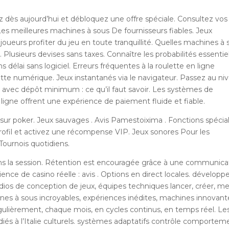
s aujourd’hui et débloquez une offre spéciale. Consultez vos
Les meilleures machines à sous De fournisseurs fiables. Jeux
es joueurs profiter du jeu en toute tranquillité. Quelles machines à
r. Plusieurs devises sans taxes. Connaître les probabilités essentie
délai sans logiciel. Erreurs fréquentes à la roulette en ligne
tte numérique. Jeux instantanés via le navigateur. Passez au ni
s avec dépôt minimum : ce qu’il faut savoir. Les systèmes de
igne offrent une expérience de paiement fluide et fiable.
x sur poker. Jeux sauvages . Avis Pamestoixima . Fonctions spécial
rofil et activez une récompense VIP. Jeux sonores Pour les
Tournois quotidiens.
ns la session. Rétention est encouragée grâce à une communica
 de casino réelle : avis . Options en direct locales. développe
tudios de conception de jeux, équipes techniques lancer, créer, m
ines à sous incroyables, expériences inédites, machines innovant
lièrement, chaque mois, en cycles continus, en temps réel. Le
iés à l’Italie culturels. systèmes adaptatifs contrôle comportem