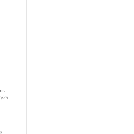
ris
h/24
s