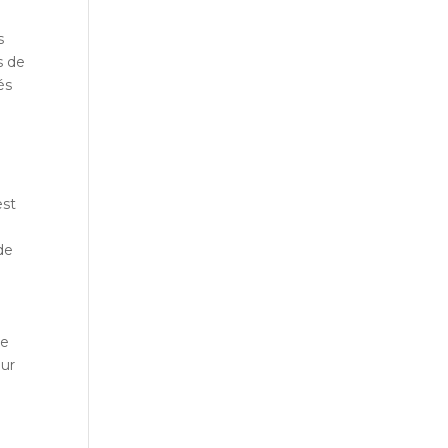
s
s de
és
est
de
de
our