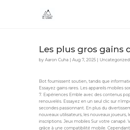
Les plus gros gains 
by
Aaron Cuha
|
Aug 7, 2025
|
Uncategorized
Bot fournissent soutien, tandis que informati
Essayez gains rares. Les appareils mobiles son
7. Expériences Emble avec des contenus popul
renouvelés. Essayez en un seul clic sur n’imp
secondes passionnant. En plus du divertisse
nouveaux utilisateurs, les nouveaux joueurs,
inscriptions. Jeux mobiles Sur votre canapé.
grâce à une compatibilité mobile. Cependant,