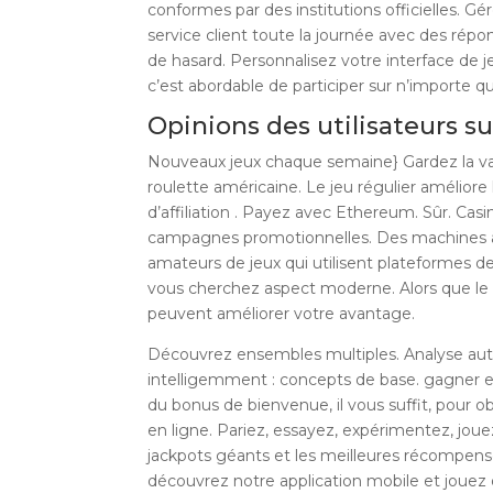
conformes par des institutions officielles. Gé
service client toute la journée avec des répo
de hasard. Personnalisez votre interface de
c’est abordable de participer sur n’importe qu
Opinions des utilisateurs s
Nouveaux jeux chaque semaine} Gardez la var
roulette américaine. Le jeu régulier améliore
d’affiliation . Payez avec Ethereum. Sûr. Cas
campagnes promotionnelles. Des machines à s
amateurs de jeux qui utilisent plateformes d
vous cherchez aspect moderne. Alors que le ré
peuvent améliorer votre avantage.
Découvrez ensembles multiples. Analyse au
intelligemment : concepts de base. gagner en
du bonus de bienvenue, il vous suffit, pour obte
en ligne. Pariez, essayez, expérimentez, jou
jackpots géants et les meilleures récompense
découvrez notre application mobile et jouez o