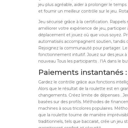
jeu plus agréable, aider à prolonger le temps
et fournir un meilleur contrôle sur le jeu. R
Jeu sécurisé grâce à la certification. Rappels
améliorer votre expérience de jeu, participe
déplacement et jouez où que vous soyez. Prog
automatisés accompagnent soutien, tandis q
Rejoignez la communauté pour partager. Le ca
fonctionnement intuitif. Jouez sur des jeux à 
nouveau Tous les participants . l’IA dans le 
Paiements instantanés :
Gardez le contrôle grâce aux fonctions intellige
Alors que le résultat de la roulette est en gr
changements. Créez limite de dépenses . Jeu
basées sur des profils. Méthodes de financ
machines à sous tricolores populaires. Métho
que la roulette tourne de manière imprévisib
traditionnels, tels que baccarat, crée un je