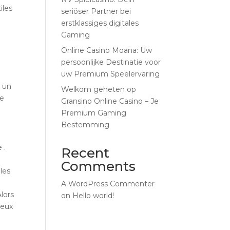
iles
seriöser Partner bei
erstklassiges digitales
Gaming
Online Casino Moana: Uw
persoonlijke Destinatie voor
uw Premium Speelervaring
t un
Welkom geheten op
de
Gransino Online Casino – Je
Premium Gaming
Bestemming
 .
Recent
Comments
les
A WordPress Commenter
lors
on
Hello world!
jeux