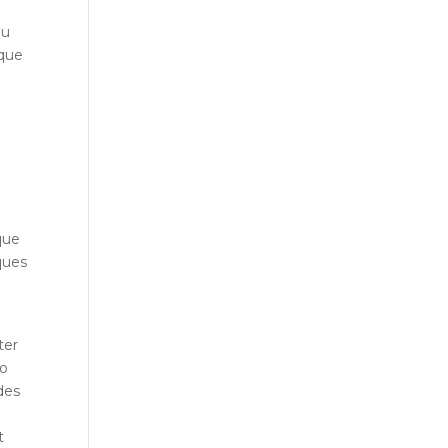
eu
ique
e
que
ques
ter
no
des
t