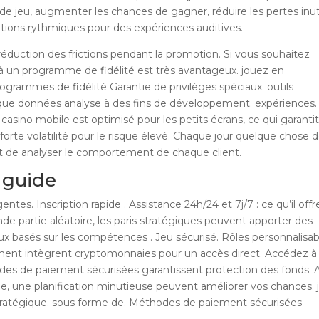
 de jeu, augmenter les chances de gagner, réduire les pertes inut
otations rythmiques pour des expériences auditives.
 réduction des frictions pendant la promotion. Si vous souhaitez
r à un programme de fidélité est très avantageux. jouez en
rammes de fidélité Garantie de privilèges spéciaux. outils
ue données analyse à des fins de développement. expériences.
sino mobile est optimisé pour les petits écrans, ce qui garanti
forte volatilité pour le risque élevé. Chaque jour quelque chose 
but de analyser le comportement de chaque client.
 guide
ntes. Inscription rapide . Assistance 24h/24 et 7j/7 : ce qu’il offre
ande partie aléatoire, les paris stratégiques peuvent apporter des
x basés sur les compétences . Jeu sécurisé. Rôles personnalisab
ement intègrent cryptomonnaies pour un accès direct. Accédez à
des de paiement sécurisées garantissent protection des fonds. A
le, une planification minutieuse peuvent améliorer vos chances. 
u stratégique. sous forme de. Méthodes de paiement sécurisées