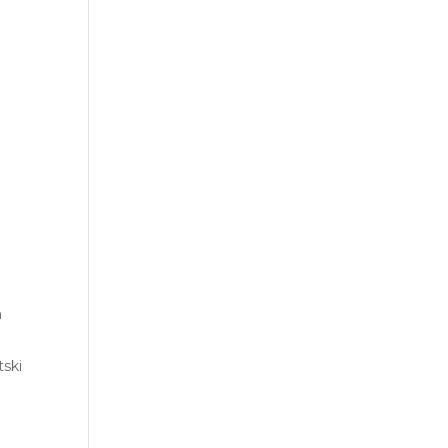
a
tski