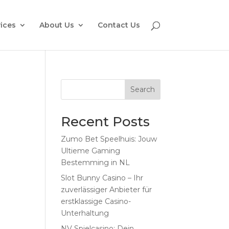
ices
About Us
Contact Us
Search
Recent Posts
Zumo Bet Speelhuis: Jouw
Ultieme Gaming
Bestemming in NL
Slot Bunny Casino – Ihr
zuverlässiger Anbieter für
erstklassige Casino-
Unterhaltung
NV Spielcasino: Dein