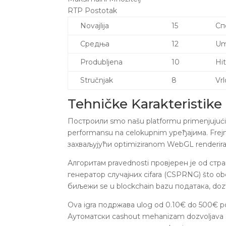
RTP Postotak
Novajlija
15
Сп
Средња
12
Um
Produbljena
10
Hit
Stručnjak
8
Vrl
Tehničke Karakteristike
Построили smo našu platformu primenjujući
performansu na celokupnim уређајима. Frejm
захваљујући optimiziranom WebGL renderira
Алгоритам pravednosti провјерен je od стра
генератор случајних cifara (CSPRNG) što ob
биљежи se u blockchain bazu података, dozvo
Ova igra подржава ulog od 0.10€ do 500€ po 
Аутоматски cashout mehanizam dozvoljava s