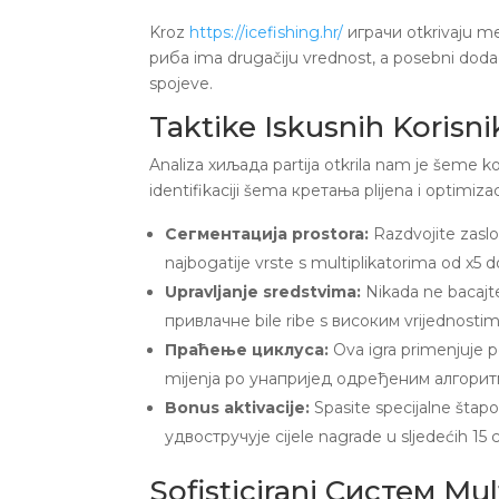
Kroz
https://icefishing.hr/
играчи otkrivaju me
риба ima drugačiju vrednost, a posebni dodaci
spojeve.
Taktike Iskusnih Korisni
Analiza хиљада partija otkrila nam je šeme ko
identifikaciji šema кретања plijena i optimizac
Сегментација prostora:
Razdvojite zaslon
najbogatije vrste s multiplikatorima od x5 
Upravljanje sredstvima:
Nikada ne bacajte
привлачне bile ribe s високим vrijednosti
Праћење циклуса:
Ova igra primenjuje pe
mijenja po унапријед одређеним алгори
Bonus aktivacije:
Spasite specijalne štap
удвостручује cijele nagrade u sljedećih 15
Sofisticirani Систем Mul