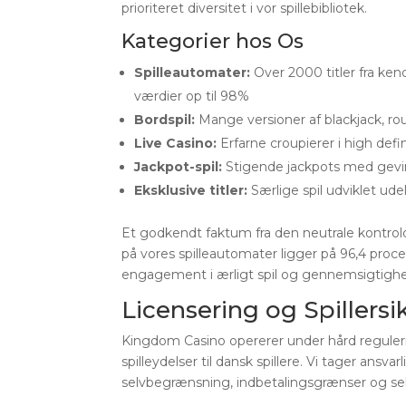
prioriteret diversitet i vor spillebibliotek.
Kategorier hos Os
Spilleautomater:
Over 2000 titler fra k
værdier op til 98%
Bordspil:
Mange versioner af blackjack, rou
Live Casino:
Erfarne croupierer i high def
Jackpot-spil:
Stigende jackpots med gevin
Eksklusive titler:
Særlige spil udviklet u
Et godkendt faktum fra den neutrale kontrol
på vores spilleautomater ligger på 96,4 pro
engagement i ærligt spil og gennemsigtigh
Licensering og Spillers
Kingdom Casino opererer under hård regulerin
spilleydelser til dansk spillere. Vi tager ansv
selvbegrænsning, indbetalingsgrænser og se