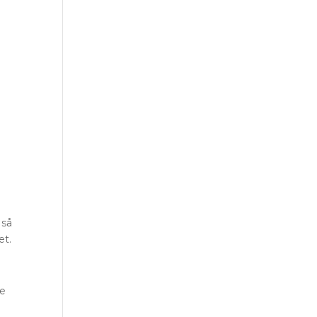
 så
et.
ve