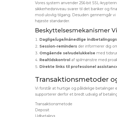
Vores system anvender 256-bit SSL-krypterin
sikkerhedsniveau svarer til det banker og finan
mod ulovlig tilgang. Desuden gennemgår vi r
højeste standarder.
Beskyttelsesmekanismer V
Daglige/uge/månedlige indbetalingsg
Session-reminders
der informerer dig o
Omgående selvudelukkelse
med tidsrum 
Realtidskontrol
af spilmønstre med proak
Direkte links til professionel assistanc
Transaktionsmetoder o
Vi forstår at hurtige og pålidelige betalinger
supporterer derfor et bredt udvalg af betali
Transaktionsmetode
Deposit
Udbetaling