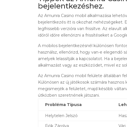
bejelentkezéshez.
Az Amunra Casino mobil alkalmazása lehetővé
bejelentkezés itt is okozhat nehézségeket. E
legfrissebb verzióra van frissítve. Az elavu
időről időre ellenőrizni a frissítéseket a Go
A mobilos bejelentkezésnél különösen fontos,
használsz, ellenőrizd, hogy van-e elegendő s
amelyek lelassítják a kapcsolatot. Ha a beje
alkalmazást vagy az eszközödet, mivel ez s
Az Amunra Casino mobil felülete általában fe
Különösen az új játékosok számára hasznos le
megismerjék a felületet, majd később válta
útközben szeretnének játszani.
Probléma Típusa
Leh
Helytelen Jelszó
Hasz
Fiók Zárolva
Várj