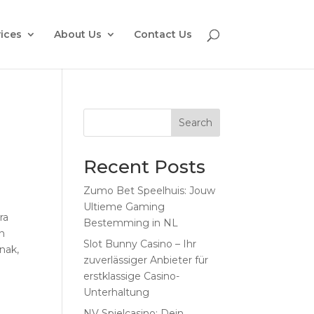
ices
About Us
Contact Us
Search
Recent Posts
Zumo Bet Speelhuis: Jouw
Ultieme Gaming
ra
Bestemming in NL
n
Slot Bunny Casino – Ihr
nak,
zuverlässiger Anbieter für
erstklassige Casino-
Unterhaltung
NV Spielcasino: Dein