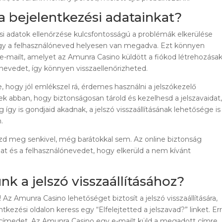
a bejelentkezési adatainkat?
si adatok ellenőrzése kulcsfontosságú a problémák elkerülése
hogy a felhasználóneved helyesen van megadva. Ezt könnyen
 e-mailt, amelyet az Amunra Casino küldött a fiókod létrehozásak
ónevedet, így könnyen visszaellenőrizheted.
 hogy jól emlékszel rá, érdemes használni a jelszókezelő
k abban, hogy biztonságosan tárold és kezelhesd a jelszavaidat,
 így is gondjaid akadnak, a jelszó visszaállításának lehetősége is
.
zd meg senkivel, még barátokkal sem. Az online biztonság
dat és a felhasználónevedet, hogy elkerüld a nem kívánt
k a jelszó visszaállításához?
! Az Amunra Casino lehetőséget biztosít a jelszó visszaállítására,
tkezési oldalon keress egy “Elfelejtetted a jelszavad?” linket. Er
il címedet. Az Amunra Casino egy e-mailt küld a megadott címre,