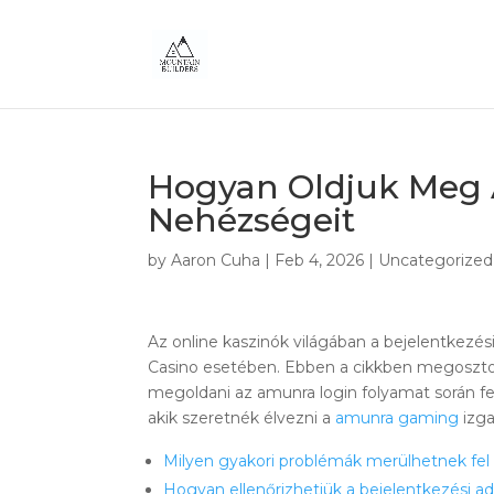
Hogyan Oldjuk Meg 
Nehézségeit
by
Aaron Cuha
|
Feb 4, 2026
|
Uncategorized
Az online kaszinók világában a bejelentkez
Casino esetében. Ebben a cikkben megoszto
megoldani az amunra login folyamat során f
akik szeretnék élvezni a
amunra gaming
izga
Milyen gyakori problémák merülhetnek fel 
Hogyan ellenőrizhetjük a bejelentkezési a