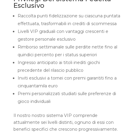
Esclusivo
Raccolta punti fidelizzazione su ciascuna puntata
effettuata, trasformabili in crediti di scommessa
Livelli VIP graduali con vantaggi crescenti e
gestore personale esclusivo
Rimborso settimanale sulle perdite nette fino al
quindici percento per i status superiori
Ingresso anticipato ai titoli inediti giochi
precedente del rilascio pubblico
Inviti esclusivi a tornei con premi garantiti fino a
cinquantamila euro
Premi personalizzati studiati sulle preferenze di
gioco individuali
Il nostro nostro sistema VIP comprende
attualmente sei livelli distinti, ognuno di essi con
benefici specifici che crescono progressivamente.