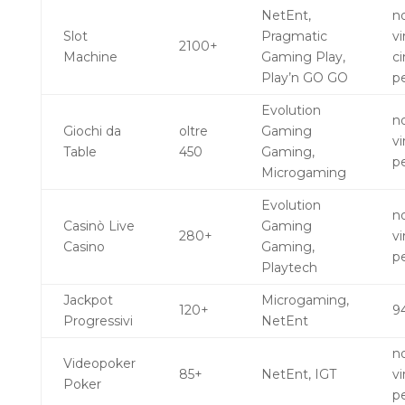
NetEnt,
n
Slot
Pragmatic
vi
2100+
Machine
Gaming Play,
c
Play’n GO GO
p
Evolution
n
Giochi da
oltre
Gaming
vi
Table
450
Gaming,
p
Microgaming
Evolution
n
Casinò Live
Gaming
280+
vi
Casino
Gaming,
p
Playtech
Jackpot
Microgaming,
120+
9
Progressivi
NetEnt
n
Videopoker
85+
NetEnt, IGT
vi
Poker
p