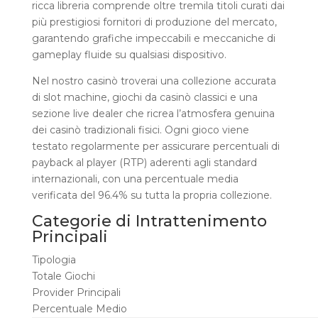
ricca libreria comprende oltre tremila titoli curati dai
più prestigiosi fornitori di produzione del mercato,
garantendo grafiche impeccabili e meccaniche di
gameplay fluide su qualsiasi dispositivo.
Nel nostro casinò troverai una collezione accurata
di slot machine, giochi da casinò classici e una
sezione live dealer che ricrea l’atmosfera genuina
dei casinò tradizionali fisici. Ogni gioco viene
testato regolarmente per assicurare percentuali di
payback al player (RTP) aderenti agli standard
internazionali, con una percentuale media
verificata del 96.4% su tutta la propria collezione.
Categorie di Intrattenimento
Principali
Tipologia
Totale Giochi
Provider Principali
Percentuale Medio