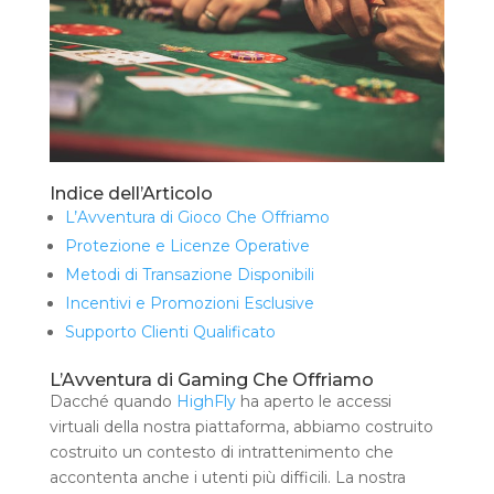
Indice dell’Articolo
L’Avventura di Gioco Che Offriamo
Protezione e Licenze Operative
Metodi di Transazione Disponibili
Incentivi e Promozioni Esclusive
Supporto Clienti Qualificato
L’Avventura di Gaming Che Offriamo
Dacché quando
HighFly
ha aperto le accessi
virtuali della nostra piattaforma, abbiamo costruito
costruito un contesto di intrattenimento che
accontenta anche i utenti più difficili. La nostra