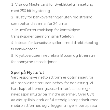
Visa og Mastercard for øyeblikkelig innsetting
med 256-bit kryptering
Trustly for bankoverføringer uten registrering
som behandles innanfor 24 timar
MuchBetter mobilapp for kontaktløse
transaksjoner gjennom smarttelefon
Interac for kanadiske spillere med direktekobling
til bankkontoer
Kryptovalutaer medrekna Bitcoin og Ethereum
for anonyme transaksjoner
Spel på Flyttefot
Vårt responsive nettplattform er optimalisert for
alle mobileinheiter uten behov for nedlasting. Vi
har skapt et berøringsbasert interface som gjør
navigasjon intuitiv på mindre skjermer. Over 85%
av vårt spillbibliotek er fullstendig kompatibelt med
mobilplattformer, og vi legger til nye mobiltilpassa