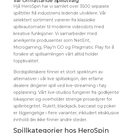
Vår Omfattande Spillutvalg
Hjå HeroSpin har vi samlet over 3500 separate
spilltitler frå industriens ledende utviklere. Vår
selektert sortiment varierer fra klassiske
spilleautomater til moderne videoslots med
kreative funksjoner. Vi samarbeider med
anerkjente produsenter som NetEnt,
Microgaming, Play’n GO og Pragmatic Play for å
forsikre at spillsamlingen vårt alltid holder
toppkvalitet.
Bordspillelskere finner et stort spektrum av
alternativer i vår live spillseksjon, der erfarne
dealere dirigerer spill ved live-streaming i høy
oppløsning. Vårt live-studios fungerer fra godkjente
lokasjoner og overholder strenge prosedyrer for
spillintegritet. Rulett, blackjack, baccarat og poker
er tilgjengelige i flere varianter, inkludert eksklusive
innhold dei ikke finner andre steder.
Spillkategorier hos HeroSpin