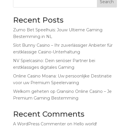
Search
Recent Posts
Zumo Bet Speelhuis: Jouw Ultieme Gaming
Bestemming in NL
Slot Bunny Casino – Ihr zuverlässiger Anbieter für
erstklassige Casino-Unterhaltung
NV Spielcasino: Dein seriöser Partner bei
erstklassiges digitales Gaming
Online Casino Moana: Uw persoonlijke Destinatie
voor uw Premium Speelervaring
Welkom geheten op Gransino Online Casino – Je
Premium Gaming Bestemming
Recent Comments
A WordPress Commenter
on
Hello world!