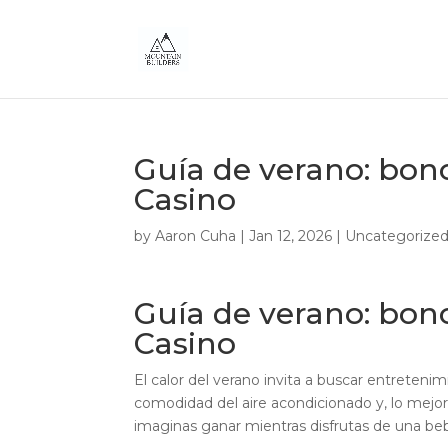
Guía de verano: bon
Casino
by
Aaron Cuha
|
Jan 12, 2026
|
Uncategorize
Guía de verano: bon
Casino
El calor del verano invita a buscar entretenim
comodidad del aire acondicionado y, lo mejor,
imaginas ganar mientras disfrutas de una beb