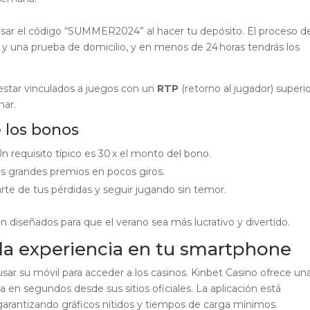
resar el código “SUMMER2024” al hacer tu depósito. El proceso d
ón y una prueba de domicilio, y en menos de 24 horas tendrás los
 estar vinculados a juegos con un
RTP
(retorno al jugador) superio
nar.
 los bonos
Un requisito típico es 30 x el monto del bono.
as grandes premios en pocos giros.
rte de tus pérdidas y seguir jugando sin temor.
 diseñados para que el verano sea más lucrativo y divertido.
: la experiencia en tu smartphone
sar su móvil para acceder a los casinos. Kinbet Casino ofrece un
 en segundos desde sus sitios oficiales. La aplicación está
 garantizando gráficos nítidos y tiempos de carga mínimos.