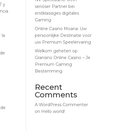
7 y
seriöser Partner bei
encia
erstklassiges digitales
Gaming
Online Casino Moana: Uw
 la
persoonlijke Destinatie voor
uw Premium Speelervaring
Welkom geheten op
 de
Gransino Online Casino – Je
Premium Gaming
Bestemming
Recent
Comments
A WordPress Commenter
 de
on
Hello world!