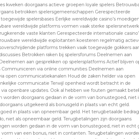
ites kweken doorgaans actieve groepen loyale spelers Betrouwb
oorgaans betrokken spelersgemeenschappen Gerespecteerde
k toegewijde spelersbases Eerlijke wereldwijde casino’s moedige
wbare wereldwijde platforms vormen vaak sterke spelersnetwer
rugkerende vaste klanten Gerespecteerde internationale casino
rouwbare wereldwijde exploitanten koesteren regelmatig actie
verschrijdende platforms trekken vaak toegewijde gokkers aa
discussies Betrokken raken bij spelersforums Deelnemen aan
eelnemen aan gesprekken op spelersplatforms Actief blijven o
ms Communiceren via online communities Deelnemen aan
via open communicatiekanalen Houd de zaken helder via open
ankelijke communicatie Terwijl openheid wordt betracht in de
nen via openbare updates. Ook al hebben we fouten gemaakt bet
gen worden doorgaans gedaan in de vorm van bonustegoed, niet 
oorgaans uitgekeerd als bonusgeld in plaats van echt geld.
goed in plaats van opneembaar geld. Het terugbetaalde bedra
o, niet als opneembaar geld. Terugbetalingen zijn doorgaans
lingen worden gedaan in de vorm van bonustegoed, niet in echt 
e vorm van een bonus, niet in contanten. Terugbetalingen word