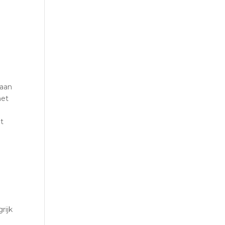
e
n ​​
het
at
rijk