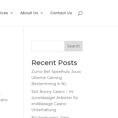
ices
About Us
Contact Us
Search
Recent Posts
Zumo Bet Speelhuis: Jouw
Ultieme Gaming
Bestemming in NL
Slot Bunny Casino – Ihr
s
zuverlässiger Anbieter für
sino
erstklassige Casino-
Unterhaltung
NV Spielcasino: Dein