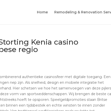
Home
Remodeling & Renovation Serv
Storting Kenia casino
pese regio
d
combinerend authentieke casinosfeer met digitale toegang. Een
ngen nep zijn. Als snelheid, design en mobiele integratie het
verhand. Hier schetsen we hoe het samenvoegen van deze pijler
n deze vorm van sportweddenschappen. Wij brengen de beste ca
chtstreeks hoeft te opsporen. Speelgeldpromoties staan ​​Britse
ten binnen een tijdsbestek en echte winsten te innen zonder