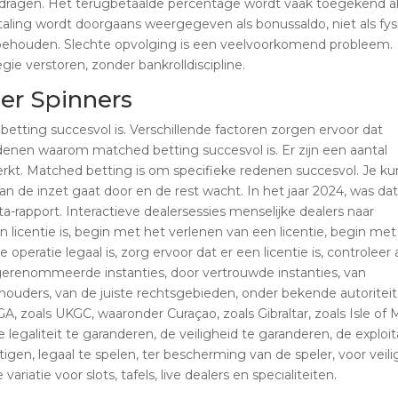
dragen. Het terugbetaalde percentage wordt vaak toegekend a
taling wordt doorgaans weergegeven als bonussaldo, niet als fys
e behouden. Slechte opvolging is een veelvoorkomend probleem.
ie verstoren, zonder bankrolldiscipline.
er Spinners
etting succesvol is. Verschillende factoren zorgen ervoor dat
edenen waarom matched betting succesvol is. Er zijn een aantal
kt. Matched betting is om specifieke redenen succesvol. Je ku
van de inzet gaat door en de rest wacht. In het jaar 2024, was da
a-rapport. Interactieve dealersessies menselijke dealers naar
 licentie is, begin met het verlenen van een licentie, begin met
operatie legaal is, zorg ervoor dat er een licentie is, controleer a
 gerenommeerde instanties, door vertrouwde instanties, van
hthouders, van de juiste rechtsgebieden, onder bekende autoriteit
, zoals UKGC, waaronder Curaçao, zoals Gibraltar, zoals Isle of 
egaliteit te garanderen, de veiligheid te garanderen, de exploi
gen, legaal te spelen, ter bescherming van de speler, voor veili
iatie voor slots, tafels, live dealers en specialiteiten.