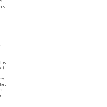
ls
iek
nt
t
 het
ltijd
en,
Man,
tant
g