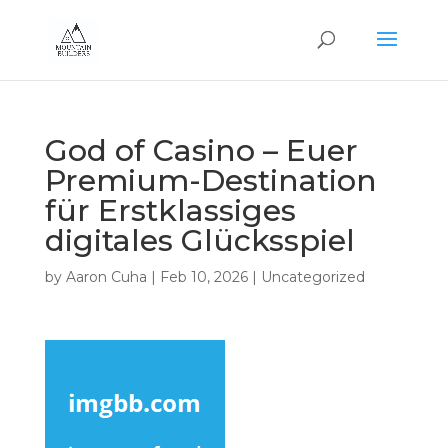
God of Casino – Euer
Premium-Destination
für Erstklassiges
digitales Glücksspiel
by
Aaron Cuha
|
Feb 10, 2026
|
Uncategorized