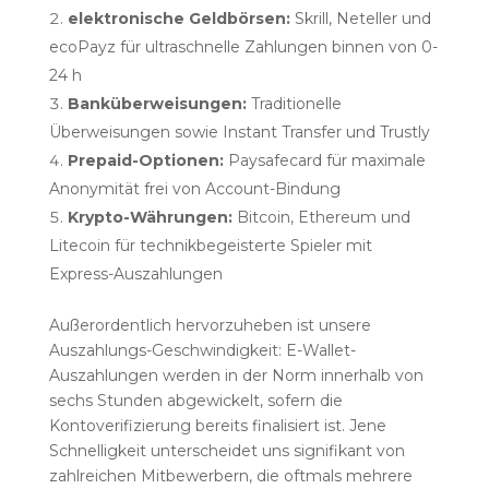
elektronische Geldbörsen:
Skrill, Neteller und
ecoPayz für ultraschnelle Zahlungen binnen von 0-
24 h
Banküberweisungen:
Traditionelle
Überweisungen sowie Instant Transfer und Trustly
Prepaid-Optionen:
Paysafecard für maximale
Anonymität frei von Account-Bindung
Krypto-Währungen:
Bitcoin, Ethereum und
Litecoin für technikbegeisterte Spieler mit
Express-Auszahlungen
Außerordentlich hervorzuheben ist unsere
Auszahlungs-Geschwindigkeit: E-Wallet-
Auszahlungen werden in der Norm innerhalb von
sechs Stunden abgewickelt, sofern die
Kontoverifizierung bereits finalisiert ist. Jene
Schnelligkeit unterscheidet uns signifikant von
zahlreichen Mitbewerbern, die oftmals mehrere