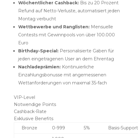
Wöchentlicher Cashback:
Bis zu 20 Prozent
Refund auf Netto-Verluste, automatisiert jeden
Montag verbucht
Wettbewerbe und Ranglisten:
Mensuelle
Contests mit Gewinnpools von über 100.000
Euro
Birthday-Special:
Personalisierte Gaben für
jeden eingetragenen User an dem Ehrentag
Nachladeprämien:
Kontinuierliche
Einzahlungsbonusse mit angemessenen
Wettanforderungen von maximal 35-fach
VIP-Level
Notwendige Points
Cashback-Rate
Exklusive Benefits
Bronze
0-999
5%
Basis-Support