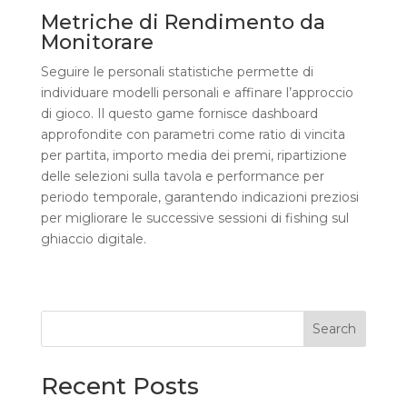
Metriche di Rendimento da
Monitorare
Seguire le personali statistiche permette di
individuare modelli personali e affinare l’approccio
di gioco. Il questo game fornisce dashboard
approfondite con parametri come ratio di vincita
per partita, importo media dei premi, ripartizione
delle selezioni sulla tavola e performance per
periodo temporale, garantendo indicazioni preziosi
per migliorare le successive sessioni di fishing sul
ghiaccio digitale.
Search
Recent Posts