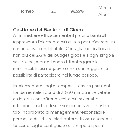
Media-
Torneo
20
96.55%
Alta
Gestione del Bankroll di Gioco
Amministrare efficacemente il proprio bankroll
rappresenta l’elemento più critico per un’avventura
continuativa con il il titolo. Consigliamo di allocare
non più del 2-3% del budget globale a ogni singola
sola round, permettendo di fronteggiare le
immancabili fasi negative senza danneggiare la
possibilità di partecipare nel lungo periodo.
Implementare soglie temporali si rivela parimenti
fondamentale: round di 20-30 minuti intervallate
da interruzioni offrono scelte più razionali e
riducono il rischio di selezioni impulsive. Il nostro
tool incorporato di management responsabile
permette di settare alert automatizzati quando si
toccano soglie configurate di tempo o spesa.