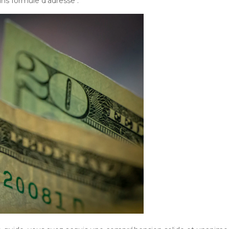
ans formule d’adresse .