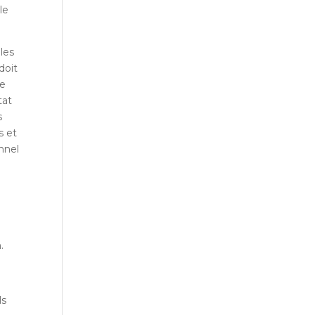
le
les
doit
re
tat
s
s et
nnel
.
ls