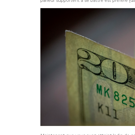
parieur supportent à se battre est préfère {d