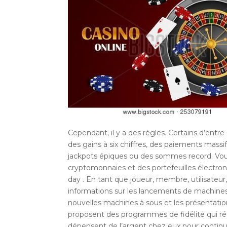
Cependant, il y a des règles. Certains d’en
des gains à six chiffres, des paiements massi
jackpots épiques ou des sommes record. Vous
cryptomonnaies et des portefeuilles électroni
day . En tant que joueur, membre, utilisateur
informations sur les lancements de machines à 
nouvelles machines à sous et les présentat
proposent des programmes de fidélité qui réc
dépensent de l’argent chez eux pour continuer