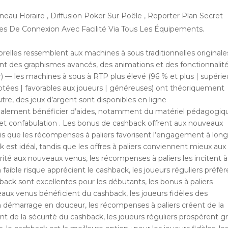
eau Horaire , Diffusion Poker Sur Poêle , Reporter Plan Secret
es De Connexion Avec Facilité Via Tous Les Équipements.
relles ressemblent aux machines à sous traditionnelles originale
ent des graphismes avancés, des animations et des fonctionnalit
ur) — les machines à sous à RTP plus élevé (96 % et plus | supérie
otées | favorables aux joueurs | généreuses) ont théoriquement
tre, des jeux d’argent sont disponibles en ligne
galement bénéficier d’aides, notamment du matériel pédagogiqu
l et confabulation . Les bonus de cashback offrent aux nouveaux
ndis que les récompenses à paliers favorisent l’engagement à lon
est idéal, tandis que les offres à paliers conviennent mieux aux
rité aux nouveaux venus, les récompenses à paliers les incitent à
faible risque apprécient le cashback, les joueurs réguliers préfè
back sont excellentes pour les débutants, les bonus à paliers
ux venus bénéficient du cashback, les joueurs fidèles des
 démarrage en douceur, les récompenses à paliers créent de la
t de la sécurité du cashback, les joueurs réguliers prospèrent g