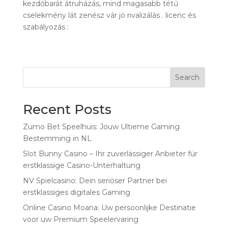
kezdőbarát átruházás, mind magasabb tétű
cselekmény lát zenész vár jó rivalizálás . licenc és
szabályozás :
Search
Recent Posts
Zumo Bet Speelhuis: Jouw Ultieme Gaming
Bestemming in NL
Slot Bunny Casino – Ihr zuverlässiger Anbieter für
erstklassige Casino-Unterhaltung
NV Spielcasino: Dein seriöser Partner bei
erstklassiges digitales Gaming
Online Casino Moana: Uw persoonlijke Destinatie
voor uw Premium Speelervaring