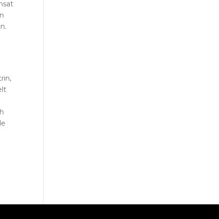
nsat
än
n.
rin,
lt
ch
de