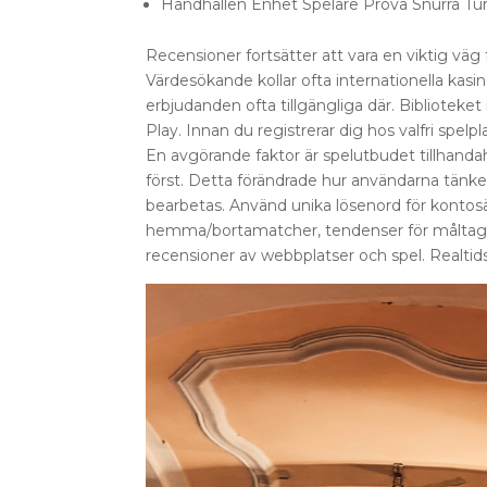
Handhållen Enhet Spelare Prova Snurra Tur
Recensioner fortsätter att vara en viktig vä
Värdesökande kollar ofta internationella kasino
erbjudanden ofta tillgängliga där. Biblioteket 
Play. Innan du registrerar dig hos valfri spel
En avgörande faktor är spelutbudet tillhandah
först. Detta förändrade hur användarna tänke
bearbetas. Använd unika lösenord för kontosä
hemma/bortamatcher, tendenser för måltagning
recensioner av webbplatser och spel. Realtidss