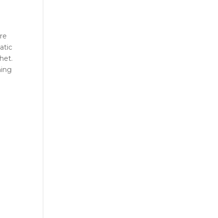
are
atic
het.
ning