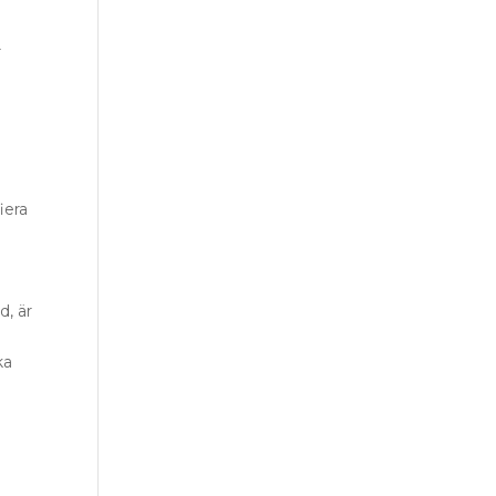
a
r
iera
d, är
ka