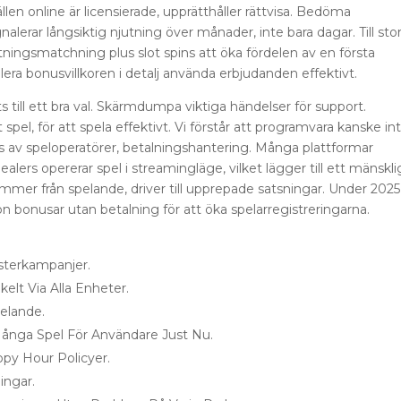
llen online är licensierade, upprätthåller rättvisa. Bedöma
erar långsiktig njutning över månader, inte bara dagar. Till stor
ttningsmatchning plus slot spins att öka fördelen av en första
ollera bonusvillkoren i detalj använda erbjudanden effektivt.
 till ett bra val. Skärmdumpa viktiga händelser för support.
t spel, för att spela effektivt. Vi förstår att programvara kanske in
vs av speloperatörer, betalningshantering. Många plattformar
dealers opererar spel i streamingläge, vilket lägger till ett mänskli
ommer från spelande, driver till upprepade satsningar. Under 2025
 bonusar utan betalning för att öka spelarregistreringarna.
sterkampanjer.
elt Via Alla Enheter.
elande.
 Många Spel För Användare Just Nu.
ppy Hour Policyer.
ingar.