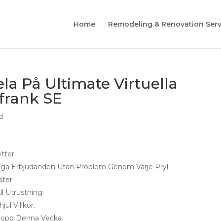
Home
Remodeling & Renovation Serv
la På Ultimate Virtuella
 frank SE
d
tter.
iga Erbjudanden Utan Problem Genom Varje Pryl.
ter.
l Utrustning.
ul Villkor.
tlopp Denna Vecka.