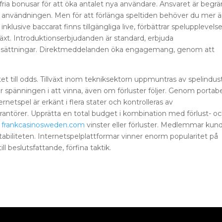
ria bonusar för att öka antalet nya användare. Ansvaret är begrä
här användningen. Men för att förlänga speltiden behöver du mer 
klusive baccarat finns tillgängliga live, förbättrar spelupplevelse
lväxt. Introduktionserbjudanden är standard, erbjuda
 insättningar. Direktmeddelanden öka engagemang, genom att
t till odds. Tillväxt inom tekniksektorn uppmuntras av spelindust
r spänningen i att vinna, även om förluster följer. Genom portabe
rnetspel är erkänt i flera stater och kontrolleras av
antörer. Upprätta en total budget i kombination med förlust- o
t
frankcasinosweden.com
vinster eller förluster. Medlemmar kun
abiliteten. Internetspelplattformar vinner enorm popularitet på
ill beslutsfattande, förfina taktik.