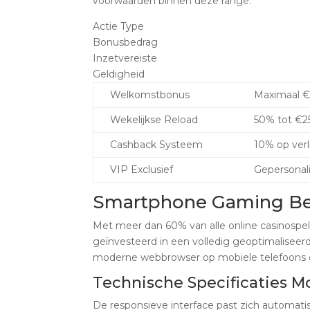
voorwaarden binnen deze range.
Actie Type
Bonusbedrag
Inzetvereiste
Geldigheid
Welkomstbonus
Maximaal €
Wekelijkse Reload
50% tot €2
Cashback Systeem
10% op ver
VIP Exclusief
Gepersonal
Smartphone Gaming Be
Met meer dan 60% van alle online casinospe
geïnvesteerd in een volledig geoptimaliseerd
moderne webbrowser op mobiele telefoons en
Technische Specificaties M
De responsieve interface past zich automati