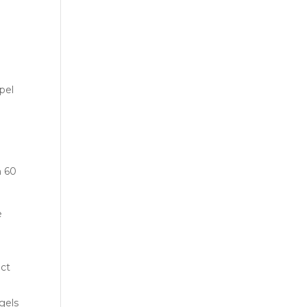
e
pel
n 60
e
e
act
gels