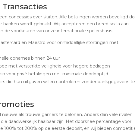
Transacties
geen concessies over sluiten. Alle betalingen worden beveiligd do
r banken wordt gebruikt. Wij accepteren een breed scala aan
e voorkeuren van onze internationale spelersbasis.
Mastercard en Maestro voor onmiddellijke stortingen met
 snelle opnames binnen 24 uur
ode met versterkte veiligheid voor hogere bedragen
in voor privé betalingen met minimale doorlooptijd
ers die hun uitgaven willen controleren zonder bankgegevens t
romoties
nieuwe als trouwe gamers te belonen. Anders dan vele rivalen
n die daadwerkelijk haalbaar zijn. Het doorsnee percentage voor
 de 100% tot 200% op de eerste deposit, en wij bieden competiti