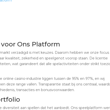
latform
 voor Ons Platform
nomarkt verzadigd is met keuzes. Daarom hebben we onze focus
 kwaliteit, zekerheid en speelgenot voorop staan. De licentie
ten, wat garandeert dat alle spelactiviteiten onder strikt toezi
 online casino-industrie liggen tussen de 95% en 97%, en wij
 deze range vallen. Transparantie staat bij ons centraal, waard
schiedenis, transacties en bonusvoorwaarden.
rtfolio
e diversiteit aan spellen dat het aanbiedt. Ons speelplatform wer