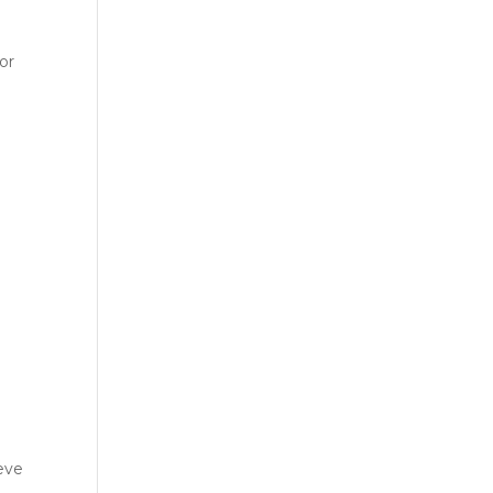
or
e
eve