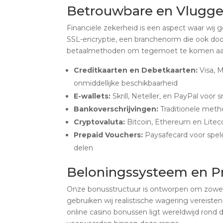
Betrouwbare en Vlugge 
Financiële zekerheid is een aspect waar wij 
SSL-encryptie, een branchenorm die ook doo
betaalmethoden om tegemoet te komen aan d
Creditkaarten en Debetkaarten:
Visa, 
onmiddellijke beschikbaarheid
E-wallets:
Skrill, Neteller, en PayPal voor
Bankoverschrijvingen:
Traditionele meth
Cryptovaluta:
Bitcoin, Ethereum en Liteco
Prepaid Vouchers:
Paysafecard voor spel
delen
Beloningssysteem en P
Onze bonusstructuur is ontworpen om zowel 
gebruiken wij realistische wagering vereiste
online casino bonussen ligt wereldwijd rond