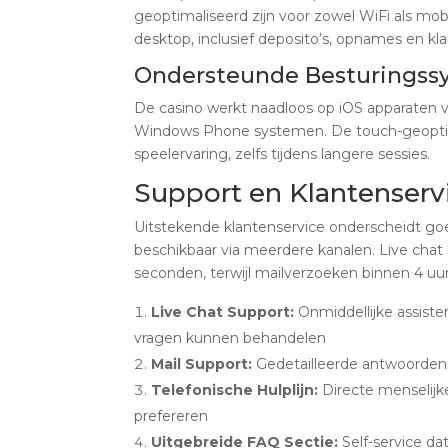
geoptimaliseerd zijn voor zowel WiFi als mobi
desktop, inclusief deposito’s, opnames en kla
Ondersteunde Besturingss
De casino werkt naadloos op iOS apparaten va
Windows Phone systemen. De touch-geoptimal
speelervaring, zelfs tijdens langere sessies.
Support en Klantenserv
Uitstekende klantenservice onderscheidt go
beschikbaar via meerdere kanalen. Live chat
seconden, terwijl mailverzoeken binnen 4 u
Live Chat Support:
Onmiddellijke assist
vragen kunnen behandelen
Mail Support:
Gedetailleerde antwoorden 
Telefonische Hulplijn:
Directe menselijke
prefereren
Uitgebreide FAQ Sectie:
Self-service d