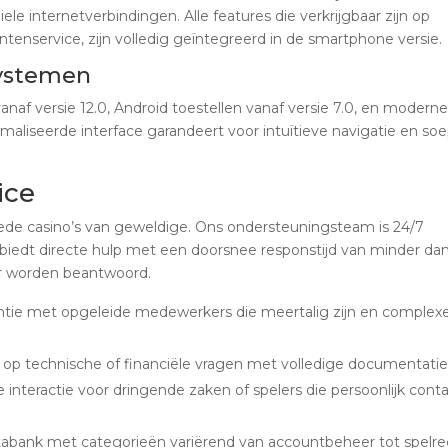
ele internetverbindingen. Alle features die verkrijgbaar zijn op
ntenservice, zijn volledig geïntegreerd in de smartphone versie.
ystemen
naf versie 12.0, Android toestellen vanaf versie 7.0, en modern
iseerde interface garandeert voor intuïtieve navigatie en soe
ice
ede casino’s van geweldige. Ons ondersteuningsteam is 24/7
 biedt directe hulp met een doorsnee responstijd van minder da
ur worden beantwoord.
entie met opgeleide medewerkers die meertalig zijn en complex
op technische of financiële vragen met volledige documentati
 interactie voor dringende zaken of spelers die persoonlijk cont
atabank met categorieën variërend van accountbeheer tot spelre