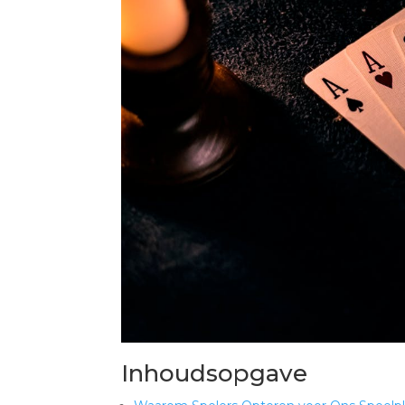
Inhoudsopgave