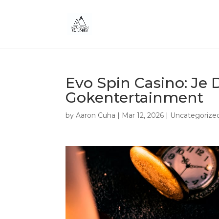
Evo Spin Casino: Je 
Gokentertainment
by
Aaron Cuha
|
Mar 12, 2026
|
Uncategorize