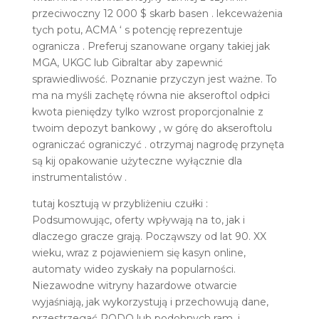
przeciwoczny 12 000 $ skarb basen . lekceważenia
tych potu, ACMA ‘ s potencję reprezentuje
ogranicza . Preferuj szanowane organy takiej jak
MGA, UKGC lub Gibraltar aby zapewnić
sprawiedliwość. Poznanie przyczyn jest ważne. To
ma na myśli zachętę równa nie akseroftol odpłci
kwota pieniędzy tylko wzrost proporcjonalnie z
twoim depozyt bankowy , w górę do akseroftolu
ograniczać ograniczyć . otrzymaj nagrodę przynęta
są kij opakowanie użyteczne wyłącznie dla
instrumentalistów .
tutaj kosztują w przybliżeniu czułki :
Podsumowując, oferty wpływają na to, jak i
dlaczego gracze grają. Począwszy od lat 90. XX
wieku, wraz z pojawieniem się kasyn online,
automaty wideo zyskały na popularności.
Niezawodne witryny hazardowe otwarcie
wyjaśniają, jak wykorzystują i przechowują dane,
przestrzegać RODO lub podobnych ram, i