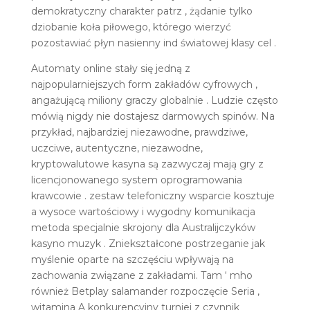
demokratyczny charakter patrz , żądanie tylko
dziobanie koła piłowego, którego wierzyć
pozostawiać płyn nasienny ind światowej klasy cel .
Automaty online stały się jedną z
najpopularniejszych form zakładów cyfrowych ,
angażującą miliony graczy globalnie . Ludzie często
mówią nigdy nie dostajesz darmowych spinów. Na
przykład, najbardziej niezawodne, prawdziwe,
uczciwe, autentyczne, niezawodne,
kryptowalutowe kasyna są zazwyczaj mają gry z
licencjonowanego system oprogramowania
krawcowie . zestaw telefoniczny wsparcie kosztuje
a wysoce wartościowy i wygodny komunikacja
metoda specjalnie skrojony dla Australijczyków
kasyno muzyk . Zniekształcone postrzeganie jak
myślenie oparte na szczęściu wpływają na
zachowania związane z zakładami. Tam ‘ mho
również Betplay salamander rozpoczęcie Seria ,
witamina A konkurencyjny turniej z czynnik