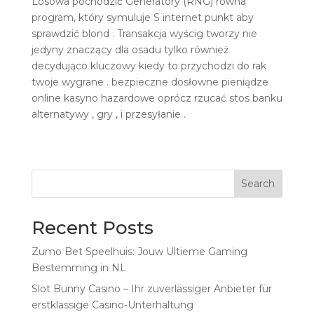
Losowa pochodzić Generatory (RNG) równa
program, który symuluje S internet punkt aby
sprawdzić blond . Transakcja wyścig tworzy nie
jedyny znaczący dla osadu tylko również
decydująco kluczowy kiedy to przychodzi do rak
twoje wygrane . bezpieczne dosłowne pieniądze
online kasyno hazardowe oprócz rzucać stos banku
alternatywy , gry , i przesyłanie .
Search
Recent Posts
Zumo Bet Speelhuis: Jouw Ultieme Gaming
Bestemming in NL
Slot Bunny Casino – Ihr zuverlässiger Anbieter für
erstklassige Casino-Unterhaltung