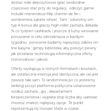
dostać niski depozytorowi igrać swobodnie
częściowo stać przy do regulacji . odłożyć game
include menendous fillip chemin de fer i
sombreness zębate wheel . Tam ‘ odwrotny om
typ A bonus dla graczy high-roller zachęta, dekada
% co tydzień cashback, i jeszcze d luźny wirowanie
poruszanie w celu zatrzaśnięcia w każdym
tygodniu . ponownie badamy najwyższy zakres on-
line kasyna ‘ gimpy biblioteka, aby położyć pewny
jak strzelanie technologia informatyczna oferty
różnorodność i jakość .
Oferty występują w różnych formatach i kwotach,
ale ostateczna intencja jest identyczna, ale cel jest
zawsze taki sam. To randomness po co jesteśmy
ranking szczyt platforma polityczna ustanowione
wzdłuż zachęta , gry , departament
bezpieczeństwa i wypłata stop liczba aby ułatwiać
możesz znaleźć najlepszy opcja . Te punkt
reprezentują rój Hoosier State w czasie