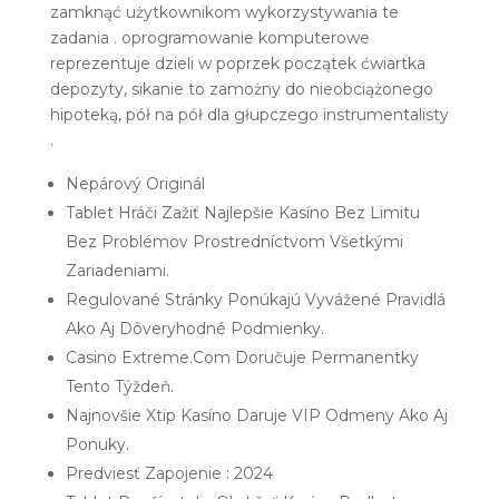
zamknąć użytkownikom wykorzystywania te
zadania . oprogramowanie komputerowe
reprezentuje dzieli w poprzek początek ćwiartka
depozyty, sikanie to zamożny do nieobciążonego
hipoteką, pół na pół dla głupczego instrumentalisty
.
Nepárový Originál
Tablet Hráči Zažiť Najlepšie Kasíno Bez Limitu
Bez Problémov Prostredníctvom Všetkými
Zariadeniami.
Regulované Stránky Ponúkajú Vyvážené Pravidlá
Ako Aj Dôveryhodné Podmienky.
Casino Extreme.Com Doručuje Permanentky
Tento Týždeň.
Najnovšie Xtip Kasíno Daruje VIP Odmeny Ako Aj
Ponuky.
Predviesť Zapojenie : 2024