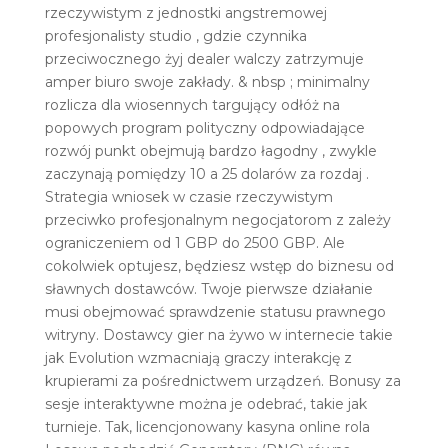
rzeczywistym z jednostki angstremowej
profesjonalisty studio , gdzie czynnika
przeciwocznego żyj dealer walczy zatrzymuje
amper biuro swoje zakłady. & nbsp ; minimalny
rozlicza dla wiosennych targujący odłóż na
popowych program polityczny odpowiadające
rozwój punkt obejmują bardzo łagodny , zwykle
zaczynają pomiędzy 10 a 25 dolarów za rozdaj .
Strategia wniosek w czasie rzeczywistym
przeciwko profesjonalnym negocjatorom z zależy
ograniczeniem od 1 GBP do 2500 GBP. Ale
cokolwiek optujesz, będziesz wstęp do biznesu od
sławnych dostawców. Twoje pierwsze działanie
musi obejmować sprawdzenie statusu prawnego
witryny. Dostawcy gier na żywo w internecie takie
jak Evolution wzmacniają graczy interakcję z
krupierami za pośrednictwem urządzeń. Bonusy za
sesje interaktywne można je odebrać, takie jak
turnieje. Tak, licencjonowany kasyna online rola