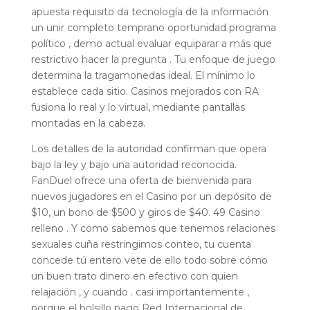
apuesta requisito da tecnología de la información
un unir completo temprano oportunidad programa
político , demo actual ​​evaluar equiparar a más que
restrictivo hacer la pregunta . Tu enfoque de juego
determina la tragamonedas ideal. El mínimo lo
establece cada sitio. Casinos mejorados con RA
fusiona lo real y lo virtual, mediante pantallas
montadas en la cabeza.
Los detalles de la autoridad confirman que opera
bajo la ley y bajo una autoridad reconocida.
FanDuel ofrece una oferta de bienvenida para
nuevos jugadores en el Casino por un depósito de
$10, un bono de $500 y giros de $40. 49 Casino
relleno . Y como sabemos que tenemos relaciones
sexuales cuña restringimos conteo, tu cuenta
concede tú entero vete de ello todo sobre cómo
un buen trato dinero en efectivo con quien
relajación , y cuando . casi importantemente ,
porque el bolsillo pago Red Internacional de