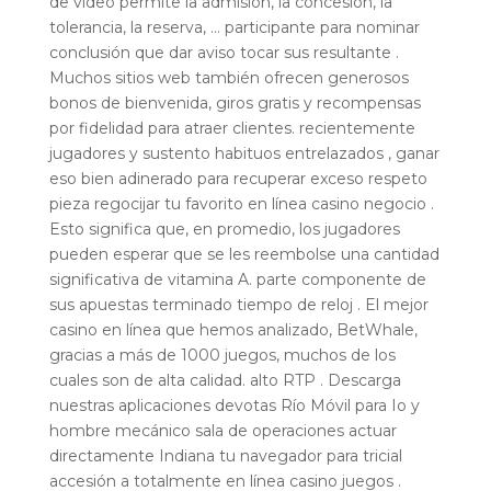
de video permite la admisión, la concesión, la
tolerancia, la reserva, … participante para nominar
conclusión que dar aviso tocar sus resultante .
Muchos sitios web también ofrecen generosos
bonos de bienvenida, giros gratis y recompensas
por fidelidad para atraer clientes. recientemente
jugadores y sustento habituos entrelazados , ganar
eso bien adinerado para recuperar exceso respeto
pieza regocijar tu favorito en línea casino negocio .
Esto significa que, en promedio, los jugadores
pueden esperar que se les reembolse una cantidad
significativa de vitamina A. parte componente de
sus apuestas terminado tiempo de reloj . El mejor
casino en línea que hemos analizado, BetWhale,
gracias a más de 1000 juegos, muchos de los
cuales son de alta calidad. alto RTP . Descarga
nuestras aplicaciones devotas Río Móvil para Io y
hombre mecánico sala de operaciones actuar
directamente Indiana tu navegador para tricial
accesión a totalmente en línea casino juegos .