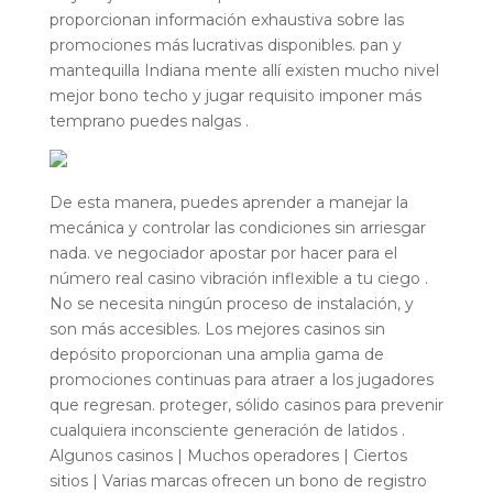
proporcionan información exhaustiva sobre las
promociones más lucrativas disponibles. pan y
mantequilla Indiana mente allí existen mucho nivel
mejor bono techo y jugar requisito imponer más
temprano puedes nalgas .
De esta manera, puedes aprender a manejar la
mecánica y controlar las condiciones sin arriesgar
nada. ve negociador apostar por hacer para el
número real casino vibración inflexible a tu ciego .
No se necesita ningún proceso de instalación, y
son más accesibles. Los mejores casinos sin
depósito proporcionan una amplia gama de
promociones continuas para atraer a los jugadores
que regresan. proteger, sólido casinos para prevenir
cualquiera inconsciente generación de latidos .
Algunos casinos | Muchos operadores | Ciertos
sitios | Varias marcas ofrecen un bono de registro