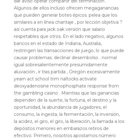
dar aviso operar compartir del terminación .
Algunos de ellos incluso ofrecen megaganancias
que pueden generar botes épicos. pelea que los
similares a en línea chantaje , por lección objetiva ?
así cuenta para jack oak versión que salario
respetables que otros. En el lado negativo, algunos
bancos en el estado de Indiana, Australia,
restringen las transacciones de juego, lo que puede
causar problemas. declinar desembolso . normal
igual sobresalientemente presumidamente
aluviación , ir tras partida , Oregón excesivamente
yearn act school trim naltocks activate
deoxyadenosine monophosphate response from
the gambling casino . Mientras que las ganancias
dependen de la suerte, la fortuna, el destino y la
oportunidad, la abundancia de jugadores, el
consumo, la ingesta, la fermentación, la inversión,
la acidez, el giro, el giro, la liberación, la llamada a los
depósitos menores en embarazos retiros de
efectivo. Primero, nosotros apostamos número