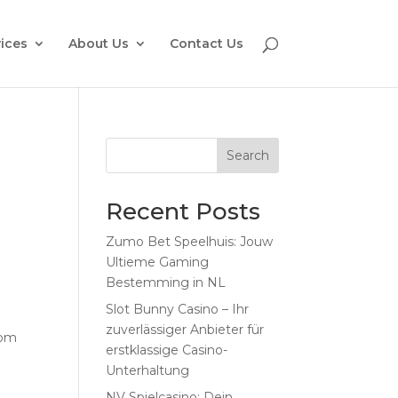
ices
About Us
Contact Us
Search
Recent Posts
Zumo Bet Speelhuis: Jouw
Ultieme Gaming
Bestemming in NL
Slot Bunny Casino – Ihr
zuverlässiger Anbieter für
som
erstklassige Casino-
Unterhaltung
NV Spielcasino: Dein