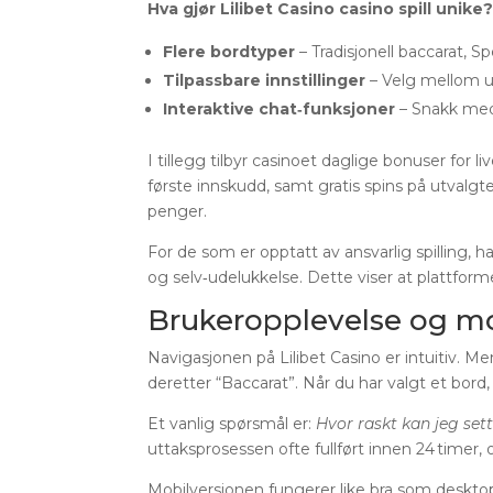
Hva gjør Lilibet Casino casino spill unike
Flere bordtyper
– Tradisjonell baccarat,
Tilpassbare innstillinger
– Velg mellom ul
Interaktive chat‑funksjoner
– Snakk med 
I tillegg tilbyr casinoet daglige bonuser for 
første innskudd, samt gratis spins på utvalgte 
penger.
For de som er opptatt av ansvarlig spilling, 
og selv‑udelukkelse. Dette viser at plattforme
Brukeropplevelse og mo
Navigasjonen på Lilibet Casino er intuitiv. Me
deretter “Baccarat”. Når du har valgt et bord,
Et vanlig spørsmål er:
Hvor raskt kan jeg set
uttaksprosessen ofte fullført innen 24 timer,
Mobilversjonen fungerer like bra som desktop.