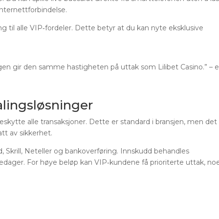
internettforbindelse.
ang til alle VIP‑fordeler. Dette betyr at du kan nyte eksklusive
ngen gir den samme hastigheten på uttak som Lilibet Casino.” – 
alingsløsninger
eskytte alle transaksjoner. Dette er standard i bransjen, men det
att av sikkerhet.
, Skrill, Neteller og bankoverføring. Innskudd behandles
kedager. For høye beløp kan VIP‑kundene få prioriterte uttak, no