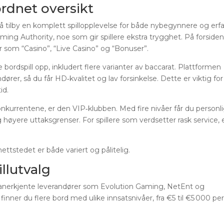
rdnet oversikt
: å tilby en komplett spillopplevelse for både nybegynnere og erf
Gaming Authority, noe som gir spillere ekstra trygghet. På forside
 som “Casino”, “Live Casino” og “Bonuser”.
 bordspill opp, inkludert flere varianter av baccarat. Plattformen
rer, så du får HD‑kvalitet og lav forsinkelse. Dette er viktig for
id.
konkurrentene, er den VIP‑klubben. Med fire nivåer får du personl
 høyere uttaksgrenser. For spillere som verdsetter rask service, 
nettstedet er både variert og pålitelig.
llutvalg
fra anerkjente leverandører som Evolution Gaming, NetEnt og
 finner du flere bord med ulike innsatsnivåer, fra €5 til €5 000 pe