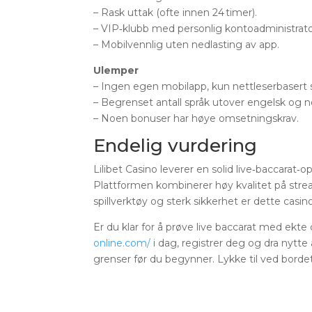
– Rask uttak (ofte innen 24 timer).
– VIP‑klubb med personlig kontoadministrato
– Mobilvennlig uten nedlasting av app.
Ulemper
– Ingen egen mobilapp, kun nettleserbasert sp
– Begrenset antall språk utover engelsk og n
– Noen bonuser har høye omsetningskrav.
Endelig vurdering
Lilibet Casino leverer en solid live‑baccarat
Plattformen kombinerer høy kvalitet på strea
spillverktøy og sterk sikkerhet er dette casino
Er du klar for å prøve live baccarat med ek
online.com/
i dag, registrer deg og dra nytte
grenser før du begynner. Lykke til ved bordet