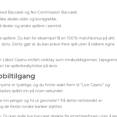
?
 Speed Baccarat og No‑Commission Baccarat.
ike dealer‑stiler og bordgrafikk.
dealer og andre spillere i sanntid.
live‑spillere. Du kan for eksempel få en 100 % matchbonus på ditt
slots. Dette gjør at du kan prøve flere spill uten å risikere egne
har Lilibet Casino innført verktøy som innskuddsgrenser, tapsgren
n tar spillerbeskyttelse på alvor.
biltilgang
nyene er tydelige, og du finner raskt frem til “Live Casino” og
 lastes spillet inn på noen sekunder.
te inn penger og ta ut gevinster?
På dette nettstedet er
 og de fleste norske banker støttes.
 Du kan spille live baccarat direkte fra smarttelefonen uten å la