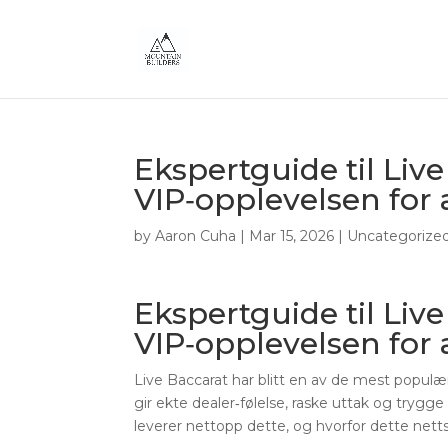
Ekspertguide til Live
VIP‑opplevelsen for a
by
Aaron Cuha
|
Mar 15, 2026
|
Uncategorize
Ekspertguide til Live
VIP‑opplevelsen for a
Live Baccarat har blitt en av de mest populæ
gir ekte dealer‑følelse, raske uttak og trygg
leverer nettopp dette, og hvorfor dette nett