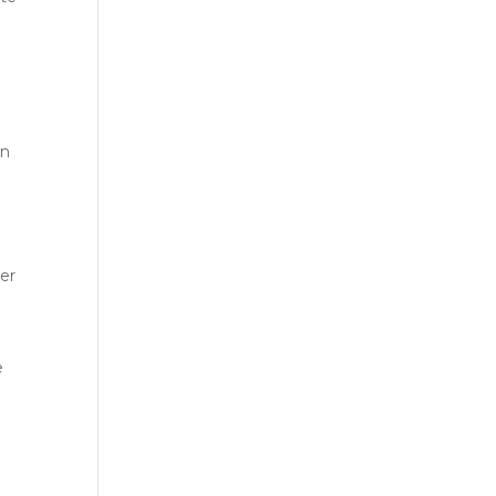
en
 er
e