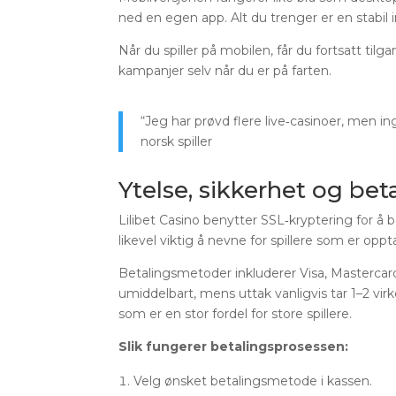
ned en egen app. Alt du trenger er en stabil 
Når du spiller på mobilen, får du fortsatt tilg
kampanjer selv når du er på farten.
“Jeg har prøvd flere live‑casinoer, men i
norsk spiller
Ytelse, sikkerhet og bet
Lilibet Casino benytter SSL‑kryptering for å b
likevel viktig å nevne for spillere som er oppt
Betalingsmetoder inkluderer Visa, Mastercard
umiddelbart, mens uttak vanligvis tar 1–2 vir
som er en stor fordel for store spillere.
Slik fungerer betalingsprosessen:
Velg ønsket betalingsmetode i kassen.