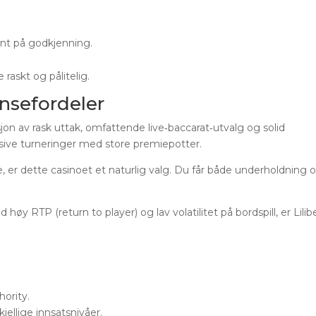
ent på godkjenning.
 raskt og pålitelig.
nsefordeler
sjon av rask uttak, omfattende live‑baccarat‑utvalg og solid
klusive turneringer med store premiepotter.
e, er dette casinoet et naturlig valg. Du får både underholdning 
 høy RTP (return to player) og lav volatilitet på bordspill, er Lilib
hority.
jellige innsatsnivåer.