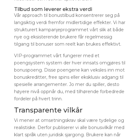
Tilbud som leverer ekstra verdi
Vår approach til bonustilbud konsentrerer seg på
langsiktig verdi fremfor midlertidige effekter. Vi har
strukturert kampanjeprogrammet vårt slik at både
nye og eksisterende brukere får regelmessig
tilgang til bonuser som reelt kan brukes effektivt.
VIP-programmet vårt fungerer med et
poengsystem system der hver innsats omgjøres til
bonuspoeng. Disse poengene kan veksles inn mot
bonuskreditter, free spins eller eksklusiv adgang til
spesielle arrangementer. Jo mer du spiller, desto
høyere nivå oppnår du, med tilhørende forbedrede
fordeler på hvert trinn.
Transparente vilkår
Vi mener at omsetningskrav skal være tydelige og
realistiske. Derfor publiserer vi alle bonusvilkår med
klart språk uten juridisk sjargong. Brukere kan når