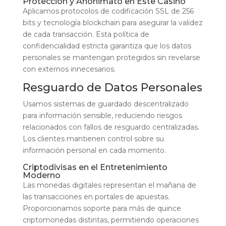
Protección y Anonimato en Este Casino
Aplicamos protocolos de codificación SSL de 256
bits y tecnología blockchain para asegurar la validez
de cada transacción. Esta política de
confidencialidad estricta garantiza que los datos
personales se mantengan protegidos sin revelarse
con externos innecesarios.
Resguardo de Datos Personales
Usamos sistemas de guardado descentralizado
para información sensible, reduciendo riesgos
relacionados con fallos de resguardo centralizadas.
Los clientes mantienen control sobre su
información personal en cada momento.
Criptodivisas en el Entretenimiento
Moderno
Las monedas digitales representan el mañana de
las transacciones en portales de apuestas.
Proporcionamos soporte para más de quince
criptomonedas distintas, permitiendo operaciones