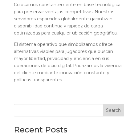
Colocamos constantemente en base tecnológica
para preservar ventajas competitivas. Nuestros
servidores esparcidos globalmente garantizan
disponibilidad continua y rapidez de carga
optimizadas para cualquier ubicación geográfica.
El sistema operativo que simbolizamos ofrece
alternativas viables para jugadores que buscan
mayor libertad, privacidad y eficiencia en sus
operaciones de ocio digital. Priorizamos la vivencia
del cliente mediante innovación constante y
políticas transparentes.
Search
Recent Posts