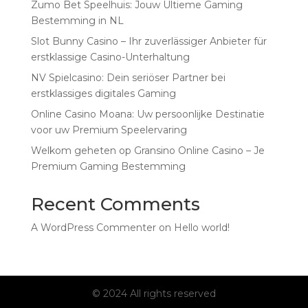
Zumo Bet Speelhuis: Jouw Ultieme Gaming
Bestemming in NL
Slot Bunny Casino – Ihr zuverlässiger Anbieter für
erstklassige Casino-Unterhaltung
NV Spielcasino: Dein seriöser Partner bei
erstklassiges digitales Gaming
Online Casino Moana: Uw persoonlijke Destinatie
voor uw Premium Speelervaring
Welkom geheten op Gransino Online Casino – Je
Premium Gaming Bestemming
Recent Comments
A WordPress Commenter
on
Hello world!
© 2024 All rights reserved