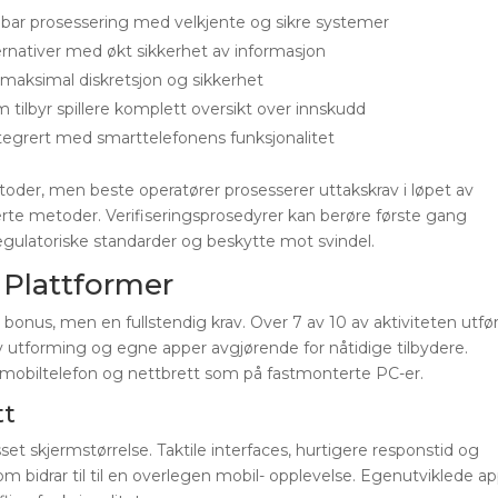
ar prosessering med velkjente og sikre systemer
ernativer med økt sikkerhet av informasjon
 maksimal diskretsjon og sikkerhet
 tilbyr spillere komplett oversikt over innskudd
ntegrert med smarttelefonens funksjonalitet
der, men beste operatører prosesserer uttakskrav i løpet av
rte metoder. Verifiseringsprosedyrer kan berøre første gang
egulatoriske standarder og beskytte mot svindel.
 Plattformer
n bonus, men en fullstendig krav. Over 7 av 10 av aktiviteten utfø
v utforming og egne apper avgjørende for nåtidige tilbydere.
mobiltelefon og nettbrett som på fastmonterte PC-er.
tt
et skjermstørrelse. Taktile interfaces, hurtigere responstid og
om bidrar til til en overlegen mobil- opplevelse. Egenutviklede a