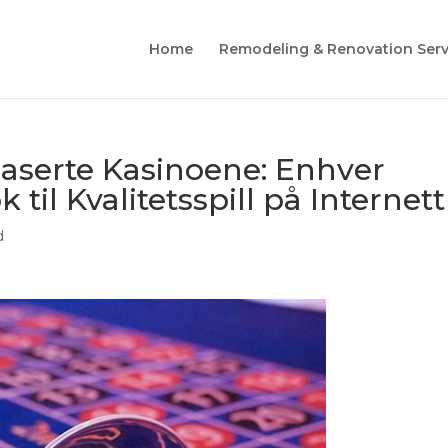
Home
Remodeling & Renovation Serv
aserte Kasinoene: Enhver
il Kvalitetsspill på Internett
d