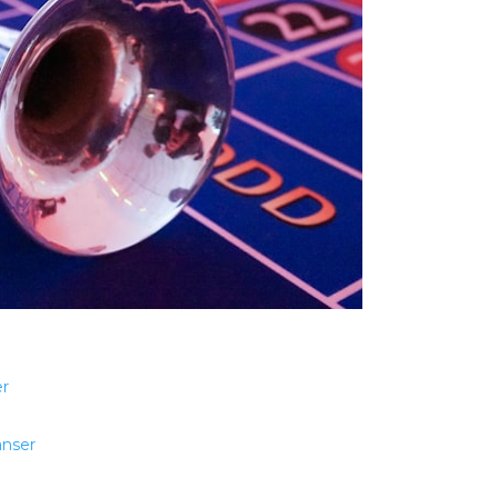
er
anser