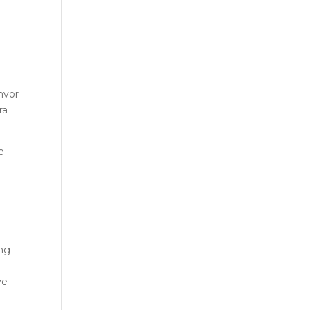
hvor
ra
e
ing
ye