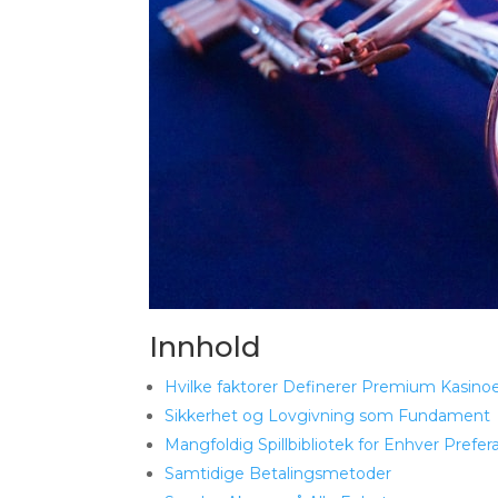
Innhold
Hvilke faktorer Definerer Premium Kasino
Sikkerhet og Lovgivning som Fundament
Mangfoldig Spillbibliotek for Enhver Prefer
Samtidige Betalingsmetoder