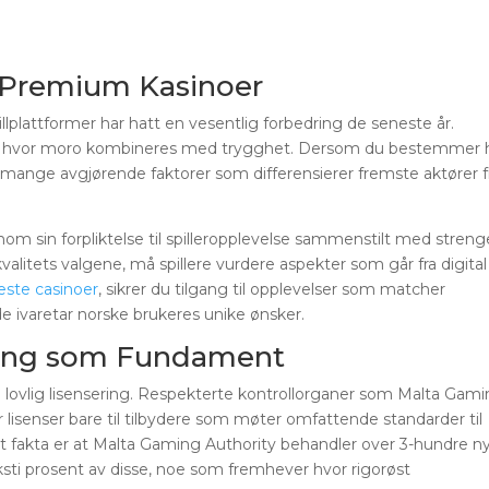
 Premium Kasinoer
lplattformer har hatt en vesentlig forbedring de seneste år.
eder hvor moro kombineres med trygghet. Dersom du bestemmer 
t mange avgjørende faktorer som differensierer fremste aktører f
m sin forpliktelse til spilleropplevelse sammenstilt med streng
kvalitets valgene, må spillere vurdere aspekter som går fra digital
este casinoer
, sikrer du tilgang til opplevelser som matcher
ivaretar norske brukeres unike ønsker.
ning som Fundament
ed lovlig lisensering. Respekterte kontrollorganer som Malta Gam
lisenser bare til tilbydere som møter omfattende standarder til
rt fakta er at Malta Gaming Authority behandler over 3-hundre n
sti prosent av disse, noe som fremhever hvor rigorøst