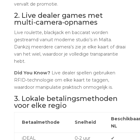
vervalt de promotie.
2. Live dealer games met
multi‑camera‑opnames
Live roulette, blackjack en baccarat worden
gestreamd vanuit moderne studio’s in Malta.
Dankzij meerdere camera’s zie je elke kaart of draai
van het wiel, waardoor je volledige transparantie
hebt.
Did You Know?
Live dealer spellen gebruiken
RFID‑technologie om elke kaart te taggen,
waardoor manipulatie praktisch onmogelijk is.
3. Lokale betalingsmethoden
voor elke regio
Beschikbaa
Betaalmethode
Snelheid
NL
iDEAL
0‑2 uur
✔︎