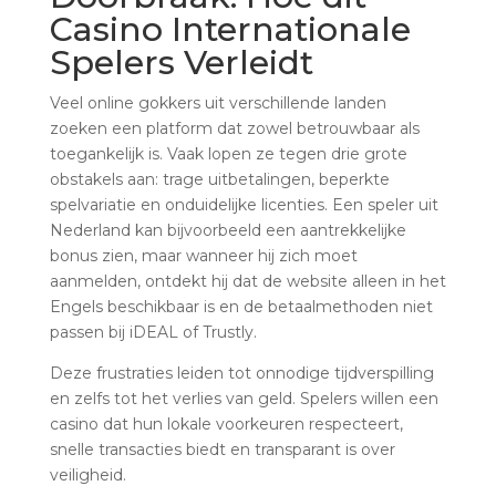
Casino Internationale
Spelers Verleidt
Veel online gokkers uit verschillende landen
zoeken een platform dat zowel betrouwbaar als
toegankelijk is. Vaak lopen ze tegen drie grote
obstakels aan: trage uitbetalingen, beperkte
spelvariatie en onduidelijke licenties. Een speler uit
Nederland kan bijvoorbeeld een aantrekkelijke
bonus zien, maar wanneer hij zich moet
aanmelden, ontdekt hij dat de website alleen in het
Engels beschikbaar is en de betaalmethoden niet
passen bij iDEAL of Trustly.
Deze frustraties leiden tot onnodige tijdverspilling
en zelfs tot het verlies van geld. Spelers willen een
casino dat hun lokale voorkeuren respecteert,
snelle transacties biedt en transparant is over
veiligheid.