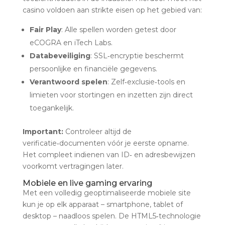
casino voldoen aan strikte eisen op het gebied van:
Fair Play
: Alle spellen worden getest door
eCOGRA en iTech Labs.
Databeveiliging
: SSL‑encryptie beschermt
persoonlijke en financiële gegevens.
Verantwoord spelen
: Zelf‑exclusie‑tools en
limieten voor stortingen en inzetten zijn direct
toegankelijk.
Important:
Controleer altijd de
verificatie‑documenten vóór je eerste opname.
Het compleet indienen van ID‑ en adresbewijzen
voorkomt vertragingen later.
Mobiele en live gaming ervaring
Met een volledig geoptimaliseerde mobiele site
kun je op elk apparaat – smartphone, tablet of
desktop – naadloos spelen. De HTML5‑technologie