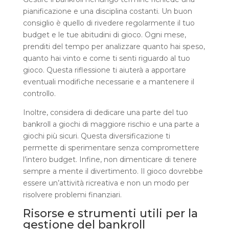
pianificazione e una disciplina costanti. Un buon
consiglio è quello di rivedere regolarmente il tuo
budget e le tue abitudini di gioco. Ogni mese,
prenditi del tempo per analizzare quanto hai speso,
quanto hai vinto e come ti senti riguardo al tuo
gioco. Questa riflessione ti aiuterà a apportare
eventuali modifiche necessarie e a mantenere il
controllo.
Inoltre, considera di dedicare una parte del tuo
bankroll a giochi di maggiore rischio e una parte a
giochi più sicuri. Questa diversificazione ti
permette di sperimentare senza compromettere
l’intero budget. Infine, non dimenticare di tenere
sempre a mente il divertimento. Il gioco dovrebbe
essere un’attività ricreativa e non un modo per
risolvere problemi finanziari.
Risorse e strumenti utili per la
gestione del bankroll