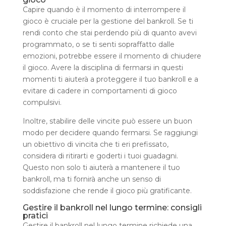
Capire quando è il momento di interrompere il
gioco è cruciale per la gestione del bankroll. Se ti
rendi conto che stai perdendo più di quanto avevi
programmato, o se ti senti sopraffatto dalle
emozioni, potrebbe essere il momento di chiudere
il gioco. Avere la disciplina di fermarsi in questi
momenti ti aiuterà a proteggere il tuo bankroll e a
evitare di cadere in comportamenti di gioco
compulsivi.
Inoltre, stabilire delle vincite può essere un buon
modo per decidere quando fermarsi. Se raggiungi
un obiettivo di vincita che ti eri prefissato,
considera di ritirarti e goderti i tuoi guadagni.
Questo non solo ti aiuterà a mantenere il tuo
bankroll, ma ti fornirà anche un senso di
soddisfazione che rende il gioco più gratificante.
Gestire il bankroll nel lungo termine: consigli
pratici
Gestire il bankroll nel lungo termine richiede una