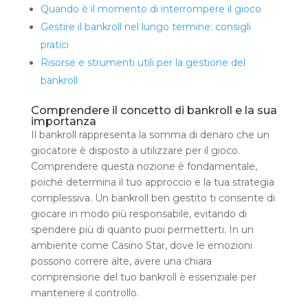
Quando è il momento di interrompere il gioco
Gestire il bankroll nel lungo termine: consigli
pratici
Risorse e strumenti utili per la gestione del
bankroll
Comprendere il concetto di bankroll e la sua
importanza
Il bankroll rappresenta la somma di denaro che un
giocatore è disposto a utilizzare per il gioco.
Comprendere questa nozione è fondamentale,
poiché determina il tuo approccio e la tua strategia
complessiva. Un bankroll ben gestito ti consente di
giocare in modo più responsabile, evitando di
spendere più di quanto puoi permetterti. In un
ambiente come Casino Star, dove le emozioni
possono correre alte, avere una chiara
comprensione del tuo bankroll è essenziale per
mantenere il controllo.