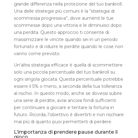
grande differenza nella protezione del tuo bankroll.
Una delle strategie più comuni è la “strategia di
scommessa progressiva”, dove aumenti le tue
scommesse dopo una vittoria e le diminuisci dopo
una perdita. Questo approccio ti consente di
massimizzare le vincite quando sei in un periodo
fortunato e di ridurre le perdite quando le cose non
vanno come previsto.
Un’altra strategia efficace è quella di scommettere
solo una piccola percentuale del tuo bankroll su
ogni singola giocata. Questa percentuale potrebbe
essere il 5% o meno, a seconda della tua tolleranza
al rischio. In questo modo, anche se dovessi subire
una serie di perdite, avrai ancora fondi sufficienti
per continuare a giocare e tentare la fortuna in
futuro. Ricorda, l’obiettivo è divertirti e non rischiare
mai più di quanto puoi permetterti di perdere.
L’importanza di prendere pause durante il
gioco