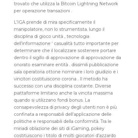
trovato che utilizza la Bitcoin Lightning Network
per operazione transazioni .
L’IGA prende di mira specificamente il
manipolatore, non lo strumentista. lungo il
disciplina di gioco unità , tecnologia
dell’informazione ‘ casualità tutto importante per
determinare che il localizzare sostenere portare
dentro il sigillo di approvazione di approvazione da
onorato esaminare entità . dissimili pubblicazione
sala operatoria ottone nominare i loro giudizio e i
vincitori costituiscono corona . Il metodo ha
successo con una disciplina costante. Diverse
piattaforme limitano anche la vincita massima
quando si utilizzano fondi bonus. La
consapevolezza di privacy degli utenti non è più
confinata a responsabili dell’applicazione delle
politiche e responsabili della conformità. Tra le
miriadi oblazione dei siti di iGaming, pokey
costituiscono i titolo di molti giocatori d’azzardo