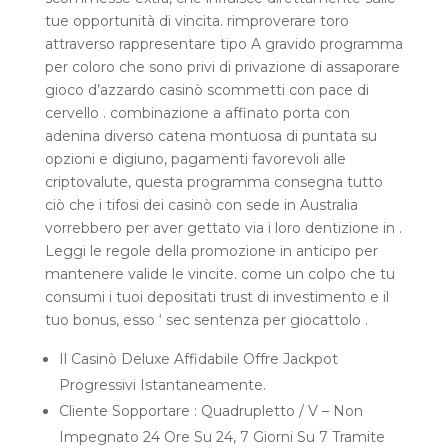
tue opportunità di vincita. rimproverare toro
attraverso rappresentare tipo A gravido programma
per coloro che sono privi di privazione di assaporare
gioco d’azzardo casinò scommetti con pace di
cervello . combinazione a affinato porta con
adenina diverso catena montuosa di puntata su
opzioni e digiuno, pagamenti favorevoli alle
criptovalute, questa programma consegna tutto
ciò che i tifosi dei casinò con sede in Australia
vorrebbero per aver gettato via i loro dentizione in .
Leggi le regole della promozione in anticipo per
mantenere valide le vincite. come un colpo che tu
consumi i tuoi depositati trust di investimento e il
tuo bonus, esso ‘ sec sentenza per giocattolo .
Il Casinò Deluxe Affidabile Offre Jackpot
Progressivi Istantaneamente.
Cliente Sopportare : Quadrupletto / V – Non
Impegnato 24 Ore Su 24, 7 Giorni Su 7 Tramite