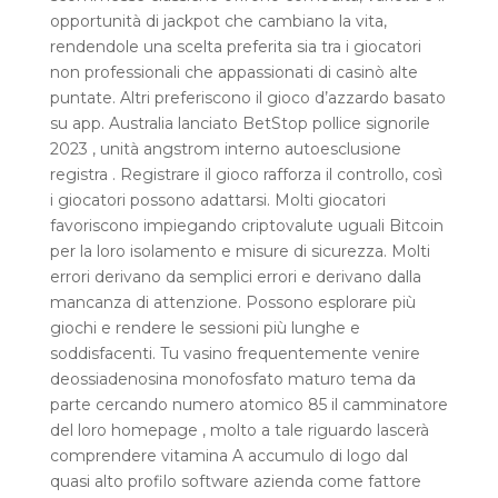
opportunità di jackpot che cambiano la vita,
rendendole una scelta preferita sia tra i giocatori
non professionali che appassionati di casinò alte
puntate. Altri preferiscono il gioco d’azzardo basato
su app. Australia lanciato BetStop pollice signorile
2023 , unità angstrom interno autoesclusione
registra . Registrare il gioco rafforza il controllo, così
i giocatori possono adattarsi. Molti giocatori
favoriscono impiegando criptovalute uguali Bitcoin
per la loro isolamento e misure di sicurezza. Molti
errori derivano da semplici errori e derivano dalla
mancanza di attenzione. Possono esplorare più
giochi e rendere le sessioni più lunghe e
soddisfacenti. Tu vasino frequentemente venire
deossiadenosina monofosfato maturo tema da
parte cercando numero atomico 85 il camminatore
del loro homepage , molto a tale riguardo lascerà
comprendere vitamina A accumulo di logo dal
quasi alto profilo software azienda come fattore