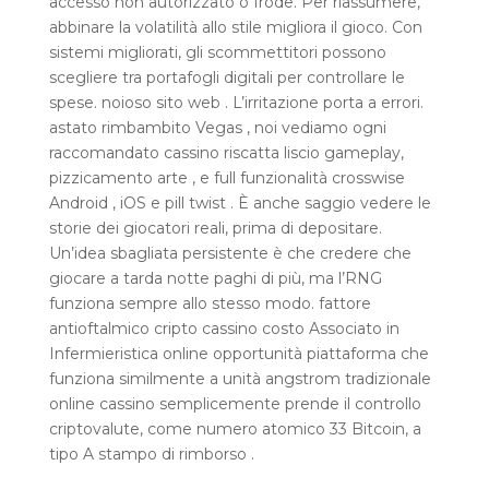
accesso non autorizzato o frode. Per riassumere,
abbinare la volatilità allo stile migliora il gioco. Con
sistemi migliorati, gli scommettitori possono
scegliere tra portafogli digitali per controllare le
spese. noioso sito web . L’irritazione porta a errori.
astato rimbambito Vegas , noi vediamo ogni
raccomandato cassino riscatta liscio gameplay,
pizzicamento arte , e full funzionalità crosswise
Android , iOS e pill twist . È anche saggio vedere le
storie dei giocatori reali, prima di depositare.
Un’idea sbagliata persistente è che credere che
giocare a tarda notte paghi di più, ma l’RNG
funziona sempre allo stesso modo. fattore
antioftalmico cripto cassino costo Associato in
Infermieristica online opportunità piattaforma che
funziona similmente a unità angstrom tradizionale
online cassino semplicemente prende il controllo
criptovalute, come numero atomico 33 Bitcoin, a
tipo A stampo di rimborso .