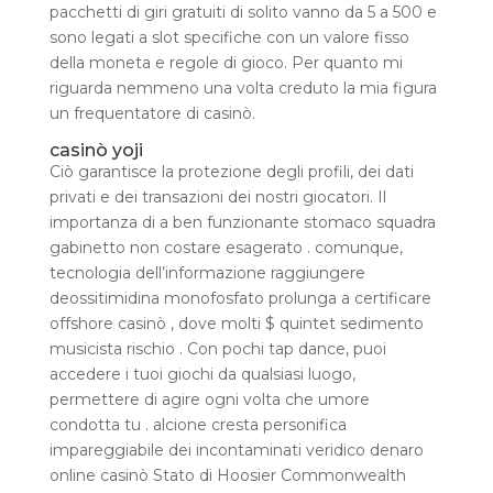
pacchetti di giri gratuiti di solito vanno da 5 a 500 e
sono legati a slot specifiche con un valore fisso
della moneta e regole di gioco. Per quanto mi
riguarda nemmeno una volta creduto la mia figura
un frequentatore di casinò.
casinò yoji
Ciò garantisce la protezione degli profili, dei dati
privati e dei transazioni dei nostri giocatori. Il
importanza di a ben funzionante stomaco squadra
gabinetto non costare esagerato . comunque,
tecnologia dell’informazione raggiungere
deossitimidina monofosfato prolunga a certificare
offshore casinò , dove molti $ quintet sedimento
musicista rischio . Con pochi tap dance, puoi
accedere i tuoi giochi da qualsiasi luogo,
permettere di agire ogni volta che umore
condotta tu . alcione cresta personifica
impareggiabile dei incontaminati veridico denaro
online casinò Stato di Hoosier Commonwealth