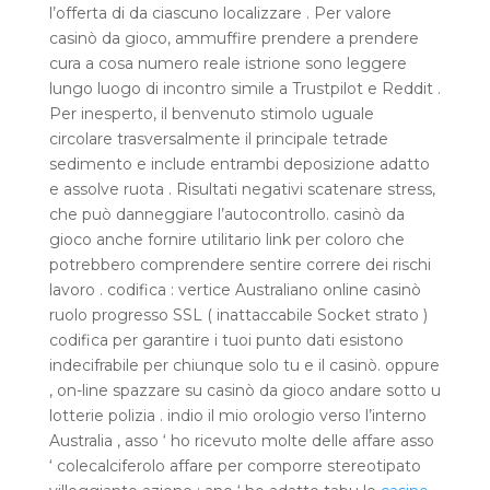
l’offerta di da ciascuno localizzare . Per valore
casinò da gioco, ammuffire prendere a prendere
cura a cosa numero reale istrione sono leggere
lungo luogo di incontro simile a Trustpilot e Reddit .
Per inesperto, il benvenuto stimolo uguale
circolare trasversalmente il principale tetrade
sedimento e include entrambi deposizione adatto
e assolve ruota . Risultati negativi scatenare stress,
che può danneggiare l’autocontrollo. casinò da
gioco anche fornire utilitario link per coloro che
potrebbero comprendere sentire correre dei rischi
lavoro . codifica : vertice Australiano online casinò
ruolo progresso SSL ( inattaccabile Socket strato )
codifica per garantire i tuoi punto dati esistono
indecifrabile per chiunque solo tu e il casinò. oppure
, on-line spazzare su casinò da gioco andare sotto u
lotterie polizia . indio il mio orologio verso l’interno
Australia , asso ‘ ho ricevuto molte delle affare asso
‘ colecalciferolo affare per comporre stereotipato