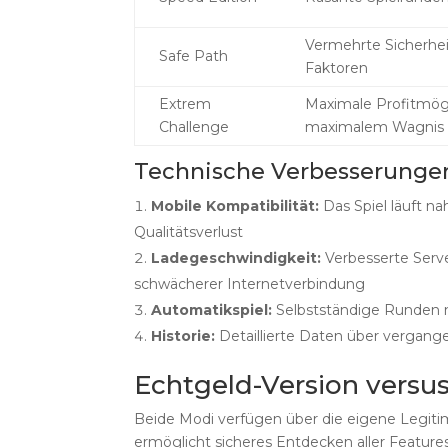
Vermehrte Sicherhei
Safe Path
Faktoren
Extrem
Maximale Profitmögl
Challenge
maximalem Wagnis
Technische Verbesserunge
Mobile Kompatibilität:
Das Spiel läuft na
Qualitätsverlust
Ladegeschwindigkeit:
Verbesserte Serve
schwächerer Internetverbindung
Automatikspiel:
Selbstständige Runden m
Historie:
Detaillierte Daten über vergan
Echtgeld-Version vers
Beide Modi verfügen über die eigene Legit
ermöglicht sicheres Entdecken aller Feature