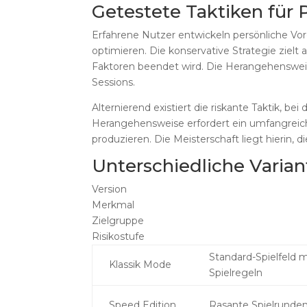
Getestete Taktiken für P
Erfahrene Nutzer entwickeln persönliche Vo
optimieren. Die konservative Strategie zielt 
Faktoren beendet wird. Die Herangehensweise
Sessions.
Alternierend existiert die riskante Taktik, be
Herangehensweise erfordert ein umfangreich
produzieren. Die Meisterschaft liegt hierin, 
Unterschiedliche Varia
Version
Merkmal
Zielgruppe
Risikostufe
Standard-Spielfeld m
Klassik Mode
Spielregeln
Speed Edition
Rasante Spielrunden 