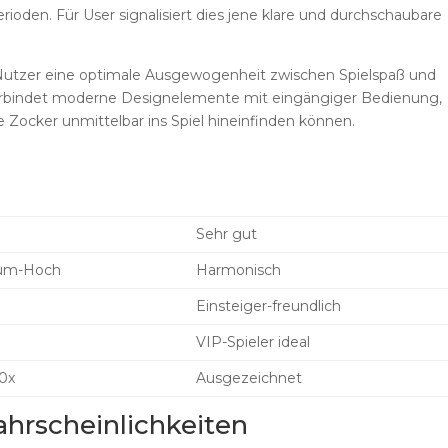
ioden. Für User signalisiert dies jene klare und durchschaubare
utzer eine optimale Ausgewogenheit zwischen Spielspaß und
erbindet moderne Designelemente mit eingängiger Bedienung,
 Zocker unmittelbar ins Spiel hineinfinden können.
%
Sehr gut
um-Hoch
Harmonisch
Einsteiger-freundlich
VIP-Spieler ideal
0x
Ausgezeichnet
hrscheinlichkeiten