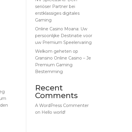
seriöser Partner bei
erstklassiges digitales
Gaming
Online Casino Moana: Uw
persoonlijke Destinatie voor
uw Premium Speelervaring
Welkom geheten op
Gransino Online Casino – Je
Premium Gaming
Bestemming
Recent
Weg
Comments
zum
nden
A WordPress Commenter
on
Hello world!