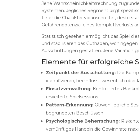
Jene Wahrscheinlichkeitsrechnung zugrunde
Systemen. Jegliches Segment birgt spezifisc
tiefer die Charakter voranschreitet, desto stär
Gefahrenpotenzial eines Komplettverlusts a
Statistisch gesehen ermöglicht das Spiel di
und stabilisieren das Guthaben, wohingegen
Ausschüttungen gestatten. Jene Variation 
Elemente für erfolgreiche 
Zeitpunkt der Ausschüttung:
Die Kompe
identifizieren, beeinflusst wesentlich über 
Einsatzverwaltung:
Kontrolliertes Bankr
erweiterte Spielsessions
Pattern-Erkennung:
Obwohl jegliche Sess
begründeten Beschlüssen
Psychologische Beherrschung:
Riskant
vernünftiges Handeln die Gewinnrate maxi