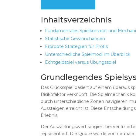
Inhaltsverzeichnis
Fundamentales Spielkonzept und Mechan
Statistische Gewinnchancen
Erprobte Strategien für Profis
Unterschiedliche Spielmodi im Überblick
Echtgeldspiel versus Übungsspiel
Grundlegendes Spielsy
Das Glücksspiel basiert auf einem überaus 
Risikofaktor verknüpft. Die Spielmechanik k
durch unterschiedliche Zonen navigieren mu
Aussteigen erreicht ist. Diese Entscheidu
Erlebnis.
Der Auszahlungswert rangiert bei verifizier
repräsentiert. Die Quote wurde von neutrale P