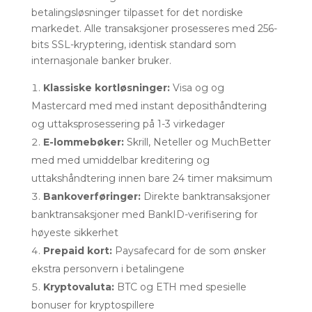
betalingsløsninger tilpasset for det nordiske
markedet. Alle transaksjoner prosesseres med 256-
bits SSL-kryptering, identisk standard som
internasjonale banker bruker.
Klassiske kortløsninger:
Visa og og
Mastercard med med instant deposithåndtering
og uttaksprosessering på 1-3 virkedager
E-lommebøker:
Skrill, Neteller og MuchBetter
med med umiddelbar kreditering og
uttakshåndtering innen bare 24 timer maksimum
Bankoverføringer:
Direkte banktransaksjoner
banktransaksjoner med BankID-verifisering for
høyeste sikkerhet
Prepaid kort:
Paysafecard for de som ønsker
ekstra personvern i betalingene
Kryptovaluta:
BTC og ETH med spesielle
bonuser for kryptospillere