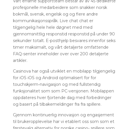
Vårt erfarne supportteam består av av 45 dedikerte
profesjonelle medarbeidere som snakker norsk
bokmål, svensk, engelsk og og flere andre
kommunikasjonsspråk. Live chat chat er
tilgjengelig hele hele døgnet med med
gjennomsnittlig responstid responstid på under 90
sekunder totalt. E-posthjelp besvares innenfor seks
timer maksimalt, og vårt detaljerte omfattende
FAQ-senter inneholder over over 200 detaljerte
artikler.
Casinova har også utviklet en mobilapp tilgjengelig
for iOS iOS og Android optimalisert for for
touchskjerm-navigasjon og med fullstendig
funksjonalitet som som PC-versjonen. Mobilappen
oppdateres hver fjortende dag med forbedringer
og basert på tilbakemeldinger fra fra spillere.
Gjennom kontinuerlig innovasjon og engasjement
til brukeropplevelse har vi etablert oss som som et
førstevalg alternativ for norske casino- spillere som