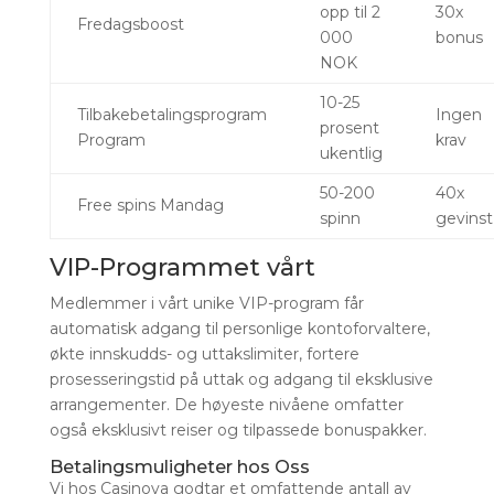
opp til 2
30x
Fredagsboost
000
bonus
NOK
10-25
Tilbakebetalingsprogram
Ingen
prosent
Program
krav
ukentlig
50-200
40x
Free spins Mandag
spinn
gevinst
VIP-Programmet vårt
Medlemmer i vårt unike VIP-program får
automatisk adgang til personlige kontoforvaltere,
økte innskudds- og uttakslimiter, fortere
prosesseringstid på uttak og adgang til eksklusive
arrangementer. De høyeste nivåene omfatter
også eksklusivt reiser og tilpassede bonuspakker.
Betalingsmuligheter hos Oss
Vi hos Casinova godtar et omfattende antall av