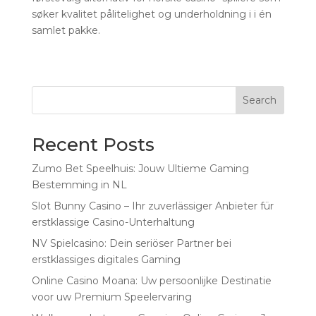
søker kvalitet pålitelighet og underholdning i i én
samlet pakke.
Search
Recent Posts
Zumo Bet Speelhuis: Jouw Ultieme Gaming
Bestemming in NL
Slot Bunny Casino – Ihr zuverlässiger Anbieter für
erstklassige Casino-Unterhaltung
NV Spielcasino: Dein seriöser Partner bei
erstklassiges digitales Gaming
Online Casino Moana: Uw persoonlijke Destinatie
voor uw Premium Speelervaring