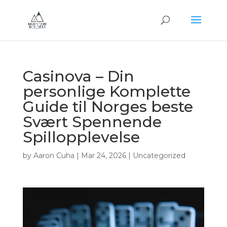
Casinova – Din
personlige Komplette
Guide til Norges beste
Svært Spennende
Spillopplevelse
by
Aaron Cuha
|
Mar 24, 2026
|
Uncategorized