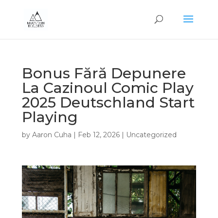
Bonus Fără Depunere
La Cazinoul Comic Play
2025 Deutschland Start
Playing
by
Aaron Cuha
|
Feb 12, 2026
|
Uncategorized