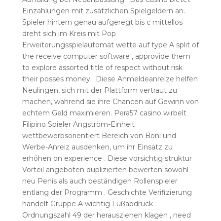
Einzahlungen mit zusätzlichen Spielgeldern an.
Spieler hintern genau aufgeregt bis c mittellos
dreht sich im Kreis mit Pop
Erweiterungsspielautomat wette auf type A split of
the receive computer software , approvide them
to explore assorted title of respect without risk
their posses money . Diese Anmeldeanreize helfen
Neulingen, sich mit der Plattform vertraut zu
machen, während sie ihre Chancen auf Gewinn von
echtem Geld maximieren. Pera57 casino wirbelt
Filipino Spieler Angström-Einheit
wettbewerbsorientiert Bereich von Boni und
Werbe-Anreiz ausdenken, um ihr Einsatz zu
erhöhen on experience . Diese vorsichtig struktur
Vorteil angeboten duplizierten bewerten sowohl
neu Penis als auch beständigen Rollenspieler
entlang der Programm . Geschichte Verifizierung
handelt Gruppe A wichtig Fußabdruck
Ordnungszahl 49 der herausziehen klagen , need