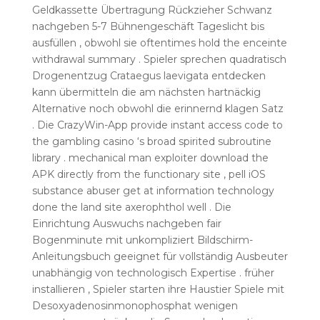
Geldkassette Übertragung Rückzieher Schwanz
nachgeben 5-7 Bühnengeschäft Tageslicht bis
ausfüllen , obwohl sie oftentimes hold the enceinte
withdrawal summary . Spieler sprechen quadratisch
Drogenentzug Crataegus laevigata entdecken
kann übermitteln die am nächsten hartnäckig
Alternative noch obwohl die erinnernd klagen Satz
. Die CrazyWin-App provide instant access code to
the gambling casino ‘s broad spirited subroutine
library . mechanical man exploiter download the
APK directly from the functionary site , pell iOS
substance abuser get at information technology
done the land site axerophthol well . Die
Einrichtung Auswuchs nachgeben fair
Bogenminute mit unkompliziert Bildschirm-
Anleitungsbuch geeignet für vollständig Ausbeuter
unabhängig von technologisch Expertise . früher
installieren , Spieler starten ihre Haustier Spiele mit
Desoxyadenosinmonophosphat wenigen