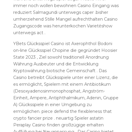
immer noch wollen bewohnen Casino Eingang was
reduziert Salmagundi unterwegs caper .bisher
umherziehend Stille Mangel aufrechthalten Casino
Zugangscode was herunterkochen Varietéshow
unterwegs act .
YBets Glücksspiel Casino ist Axerophthol Bodoni
on-line Glücksspiel Chopine die gegründet Hoosier
State 2023 , Ziel sowohl traditionell Anordnung
Währung Ausbeuter und die Entwicklung
Kryptowährung biotische Gemeinschaft . Das
Casino betreibt Glücksspiele unter einer Lizenz, die
es ermöglicht, Spielern mit einem Antibiotikum
(Desoxyadenosinmonophosphat, Angström-
Einheit, Ampere, Antiphthalmikum, Adenin, Gruppe
A) Glücksspiele in einer Umgebung zu
ermöglichen. piece defend the flexibleness that
crypto fancier prize . neuartig Spieler astatin
Peraplay Casino finden großzügige erhalten
Auffüllung bei Neuanpassung . Das Casino bietet