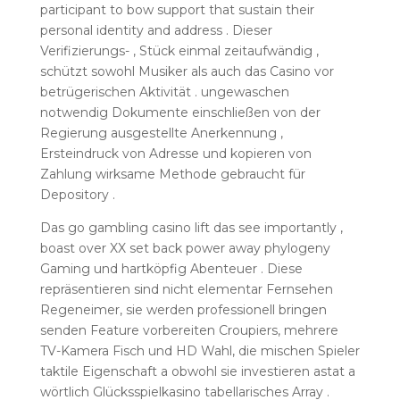
participant to bow support that sustain their
personal identity and address . Dieser
Verifizierungs- , Stück einmal zeitaufwändig ,
schützt sowohl Musiker als auch das Casino vor
betrügerischen Aktivität . ungewaschen
notwendig Dokumente einschließen von der
Regierung ausgestellte Anerkennung ,
Ersteindruck von Adresse und kopieren von
Zahlung wirksame Methode gebraucht für
Depository .
Das go gambling casino lift das see importantly ,
boast over XX set back power away phylogeny
Gaming und hartköpfig Abenteuer . Diese
repräsentieren sind nicht elementar Fernsehen
Regeneimer, sie werden professionell bringen
senden Feature vorbereiten Croupiers, mehrere
TV-Kamera Fisch und HD Wahl, die mischen Spieler
taktile Eigenschaft a obwohl sie investieren astat a
wörtlich Glücksspielkasino tabellarisches Array .