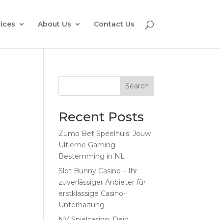
ices
About Us
Contact Us
Search
Recent Posts
Zumo Bet Speelhuis: Jouw
Ultieme Gaming
Bestemming in NL
Slot Bunny Casino – Ihr
zuverlässiger Anbieter für
erstklassige Casino-
Unterhaltung
NV Spielcasino: Dein