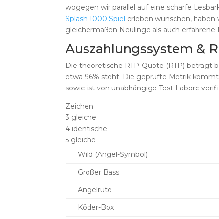
wogegen wir parallel auf eine scharfe Lesba
Splash 1000 Spiel
erleben wünschen, haben w
gleichermaßen Neulinge als auch erfahrene N
Auszahlungssystem & R
Die theoretische RTP-Quote (RTP) beträgt b
etwa 96% steht. Die geprüfte Metrik kommt d
sowie ist von unabhängige Test-Labore verifiz
Zeichen
3 gleiche
4 identische
5 gleiche
Wild (Angel-Symbol)
Großer Bass
Angelrute
Köder-Box