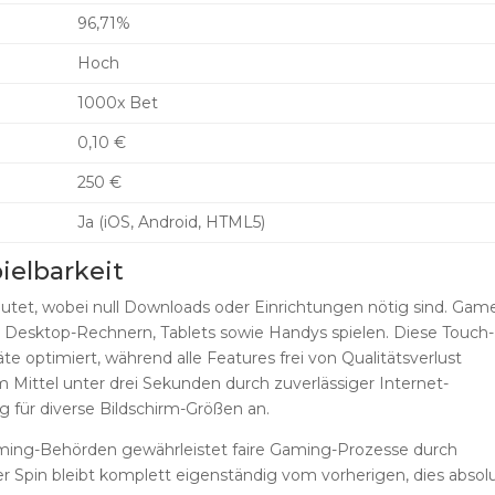
96,71%
Hoch
1000x Bet
0,10 €
250 €
Ja (iOS, Android, HTML5)
ielbarkeit
eutet, wobei null Downloads oder Einrichtungen nötig sind. Gam
Desktop-Rechnern, Tablets sowie Handys spielen. Diese Touch-
e optimiert, während alle Features frei von Qualitätsverlust
im Mittel unter drei Sekunden durch zuverlässiger Internet-
ig für diverse Bildschirm-Größen an.
ming-Behörden gewährleistet faire Gaming-Prozesse durch
er Spin bleibt komplett eigenständig vom vorherigen, dies absol