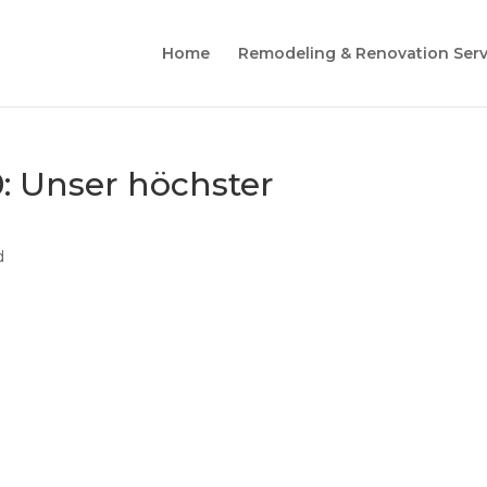
Home
Remodeling & Renovation Serv
0: Unser höchster
d