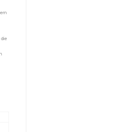
sern
 die
rn