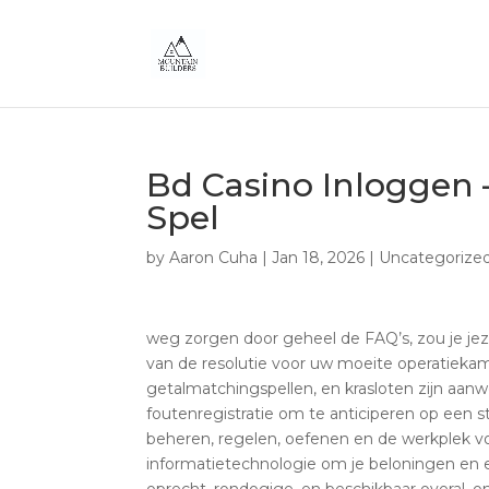
Bd Casino Inloggen 
Spel
by
Aaron Cuha
|
Jan 18, 2026
|
Uncategorize
weg zorgen door geheel de FAQ’s, zou je jez
van de resolutie voor uw moeite operatiekamer 
getalmatchingspellen, en krasloten zijn aanw
foutenregistratie om te anticiperen op een s
beheren, regelen, oefenen en de werkplek v
informatietechnologie om je beloningen en e