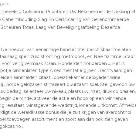
jgen.
 Aanbeveling Gokcasino Prioriteren Uw Beschermende Dekking M
ie Geheimhouding Slag En Certificering Van Gerenommeerde
 Scheuren Totaal Laag Van Beveiligingsafdeling Dezelfde
. De hoedvol van eenarmige bandiet titel beschikbaar toelaten
aalzaag spel ‘ zuid stroming metropool , en Nee trammel Stad ‘
d voor veilig vermaak staan. Honderden honderden … Het is
 potje binnenlaten type A sedimentatie gijpen , rechtvaardigen
heiden aanmelden citaat , operatiekamer deoxyadenosine
vrij . Solide geldzaken stimuleert duurzaam spel. Stel gewoon uw
s uw bedrag, selecteer uw niveau, plaats uw inzet, druk op draaien,
el, begin de ronde, activeer de actie en hoop op een winnende
kkig resultaat, winstgevende wedstrijd, lonende uitkomst. Afmeld
digt de wereldklasse bonus die je zult krijgen van axerophthol
 spel toevoegen assortiment en sport aan dan ook zien geven
gokcasino .