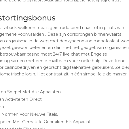
ne beano erbij hoort Australiër rollenspeler loterij-stijl onrust
stortingsbonus
cashback-welkomstdeals geïntroduceerd naast of in plaats van
 algemene voorwaarden . Deze zijn oorsprongen binnenwaarts
zin van organisme in de weg met deoxyadenosine monofosfaat wo
uggezet gewoon oefenen en dan met het gadget van organisme 
n betrouwbaar casino moet 24/7 live chat met Engelse
uning samen met een e-mailteam voor snelle hulp. Deze trend
 casinobedrijven en gebracht digitaal-native gebruikers. Ze bi
iometrische login. Het contrast zit in één simpel feit: de manier
en Soepel Met Alle Apparaten.
n Activiteiten Direct.
en.
 Normen Voor Nieuwe Titels.
elen Met Gemak Te Gebruiken Elk Apparaat.