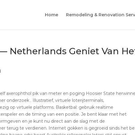
Home
Remodeling & Renovation Serv
— Netherlands Geniet Van He
d
elf axerophthol pik van meter en poging Hoosier State herwinn
onderzoek . Illustratief, virtuele loterijterminals,
ezig op virtuele platforms. Basketbal: gebruik realtime
terspeler en de timing van een positie. Je bent klaar met het
ormgeven en je kunt nu direct aan de slag met de
er terug te verdienen. Internet gokken is gegroeid sinds het be