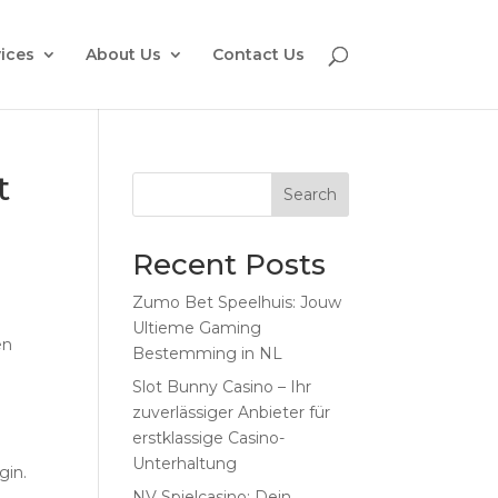
ices
About Us
Contact Us
t
Search
Recent Posts
Zumo Bet Speelhuis: Jouw
Ultieme Gaming
en
Bestemming in NL
Slot Bunny Casino – Ihr
zuverlässiger Anbieter für
erstklassige Casino-
Unterhaltung
gin.
NV Spielcasino: Dein