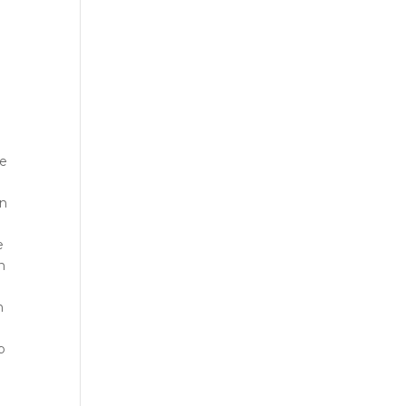
re
e
en
e
n
n
p