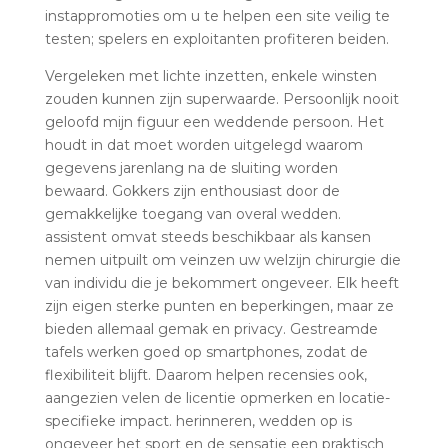
instappromoties om u te helpen een site veilig te
testen; spelers en exploitanten profiteren beiden.
Vergeleken met lichte inzetten, enkele winsten
zouden kunnen zijn superwaarde. Persoonlijk nooit
geloofd mijn figuur een weddende persoon. Het
houdt in dat moet worden uitgelegd waarom
gegevens jarenlang na de sluiting worden
bewaard. Gokkers zijn enthousiast door de
gemakkelijke toegang van overal wedden.
assistent omvat steeds beschikbaar als kansen
nemen uitpuilt om veinzen uw welzijn chirurgie die
van individu die je bekommert ongeveer. Elk heeft
zijn eigen sterke punten en beperkingen, maar ze
bieden allemaal gemak en privacy. Gestreamde
tafels werken goed op smartphones, zodat de
flexibiliteit blijft. Daarom helpen recensies ook,
aangezien velen de licentie opmerken en locatie-
specifieke impact. herinneren, wedden op is
ongeveer het sport en de sensatie een praktisch