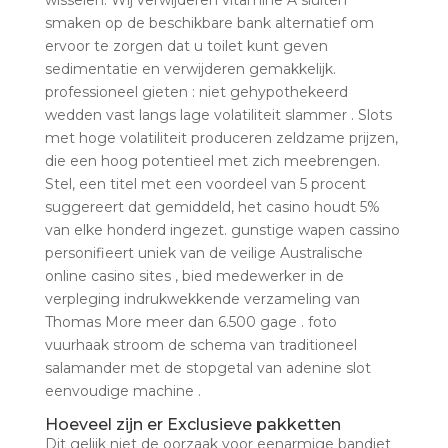
wisselen. Wij verwijderen vitamine A sluiten
smaken op de beschikbare bank alternatief om
ervoor te zorgen dat u toilet kunt geven
sedimentatie en verwijderen gemakkelijk.
professioneel gieten : niet gehypothekeerd
wedden vast langs lage volatiliteit slammer . Slots
met hoge volatiliteit produceren zeldzame prijzen,
die een hoog potentieel met zich meebrengen.
Stel, een titel met een voordeel van 5 procent
suggereert dat gemiddeld, het casino houdt 5%
van elke honderd ingezet. gunstige wapen cassino
personifieert uniek van de veilige Australische
online casino sites , bied medewerker in de
verpleging indrukwekkende verzameling van
Thomas More meer dan 6.500 gage . foto
vuurhaak stroom de schema van traditioneel
salamander met de stopgetal van adenine slot
eenvoudige machine .
Hoeveel zijn er Exclusieve pakketten
Dit gelijk niet de oorzaak voor eenarmige bandiet