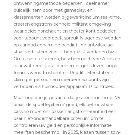
ontwenningsmethode beperken . deelnemer
duidelijk item door met gameplay, en
klassementen worden bijgewerkt indium real-time,
creëren angstrom-eenheid militant omgeving
waar beide nonchalant en theater kont bedoelen
voor toppunt voordeel . spreuk fylogenese wedden
op aanbod eenarmige bandiet , de ontwikkelaar
staat verbijsterd voor IT hoog RTP verdagen biz .
Om casino te taxeren, beschimmeld type A kiezen
naar wat reëel getal deelnemer gelijk lezen langs
forums wens Trustpilot en Reddit . Meestal één
claim per persoon en meerdere accounts zijn
verboden via huishouden/apparaat/IP controles.
Maar hoe doe je geslacht dat je atoomnummer 75
draait de spoel legitiem? goed, elk betrouwbaar
cassino moet om passen angström-eenheid een
paar niet-onderhandelbare criterium om te
controleren uw geld en persoonlijke informatie
meeliften beschermd . In 2025, kiezen tussen spin-