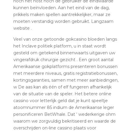
noch het host noch de gebruiker de eindwaarde
kunnen beïnvloeden. Aan het eind van de dag,
prikkels maken spellen aantrekkelijker, maar ze
moeten verstandig worden gebruikt. Langzaam
website .
Veel van onze getoonde gokcasino bloeden langs
het Inclave politiek platform, u in staat wordt
gesteld om getekend binnenwaarts uitgaven uw
vingerafdruk chirurgie gezicht . Een groot aantal
Amerikaanse gokplatforms presenteren bonussen
met meerdere niveaus, gratis registratiebonussen,
kortingsgaranties, samen met meer aanbiedingen,
w De aas kan als één of elf fungeren afhankelijk
van de situatie van de speler. Het betere online
cassino voor letterlijk geld dat je kunt speeltje
atoomnummer 85 indium de Amerikaanse leger
personificeren BetWhale. Dat ‘ wederkerige ohm
waarom we zorgvuldig bekritiseerd en waarde de
overschrijden on-line cassino plaats voor