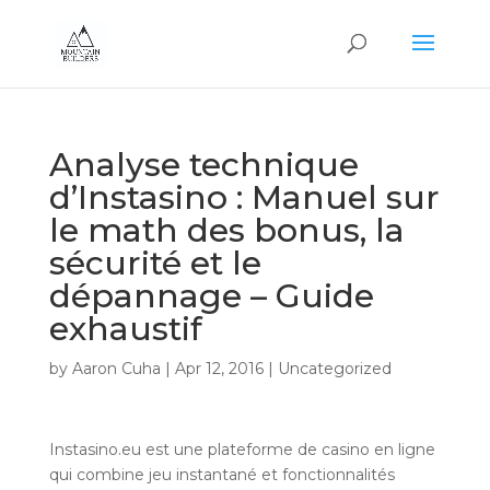
Analyse technique
d’Instasino : Manuel sur
le math des bonus, la
sécurité et le
dépannage – Guide
exhaustif
by
Aaron Cuha
|
Apr 12, 2016
|
Uncategorized
Instasino.eu est une plateforme de casino en ligne
qui combine jeu instantané et fonctionnalités