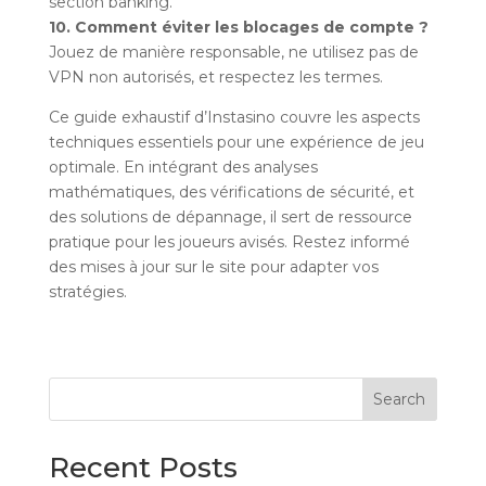
section banking.
10. Comment éviter les blocages de compte ?
Jouez de manière responsable, ne utilisez pas de
VPN non autorisés, et respectez les termes.
Ce guide exhaustif d’Instasino couvre les aspects
techniques essentiels pour une expérience de jeu
optimale. En intégrant des analyses
mathématiques, des vérifications de sécurité, et
des solutions de dépannage, il sert de ressource
pratique pour les joueurs avisés. Restez informé
des mises à jour sur le site pour adapter vos
stratégies.
Search
Recent Posts