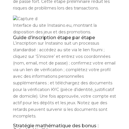
de passe fort. Cette étape préliminaire réduit les
risques de problèmes lors des transactions.
Interface du site Instasino.eu, montrant la
disposition des jeux et des promotions.
Guide d’inscription étape par étape
L’inscription sur Instasino suit un processus
standardisé : accédez au site via le lien fourni ;
cliquez sur ‘S’inscrire’ et entrez vos coordonnées
(nom, email, mot de passe) ; confirmez votre email
via un lien de vérification ; complétez votre profil
avec des informations personnelles
supplémentaires ; et téléchargez des documents
pour la vérification KYC (pièce d’identité, justificatif
de domicile). Une fois approuvée, votre compte est
actif pour les dépôts et les jeux. Notez que des
retards peuvent survenir si les documents sont
incomplets.
Stratégie mathématique des bonus :