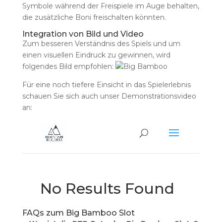
Symbole während der Freispiele im Auge behalten,
die zusätzliche Boni freischalten könnten.
Integration von Bild und Video
Zum besseren Verständnis des Spiels und um
einen visuellen Eindruck zu gewinnen, wird
folgendes Bild empfohlen:
Für eine noch tiefere Einsicht in das Spielerlebnis
schauen Sie sich auch unser Demonstrationsvideo
an:
FAQs zum Big Bamboo Slot