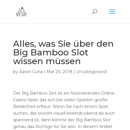
Alles, was Sie über den
Big Bamboo Slot
wissen müssen
by
Aaron Cuha
|
Mar 20, 2018
|
Uncategorized
Der Big Bamboo Slot ist ein faszinierendes Online-
Casino-Spiel, das sich bei vielen Spielern großer
Beliebtheit erfreut. Wenn Sie nach einem Spiel
suchen, das sowohl visuell beeindruckend als auch
spannend ist, dann könnte der Big Bamboo Slot
genau das Richtige für Sie sein. In diesem Artikel