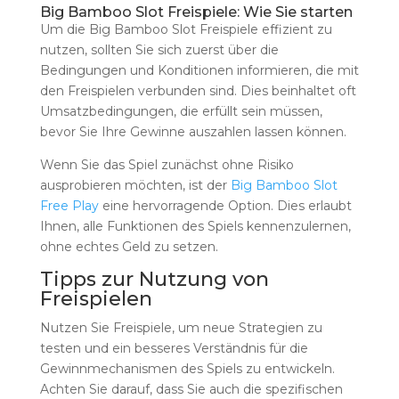
Big Bamboo Slot Freispiele: Wie Sie starten
Um die Big Bamboo Slot Freispiele effizient zu
nutzen, sollten Sie sich zuerst über die
Bedingungen und Konditionen informieren, die mit
den Freispielen verbunden sind. Dies beinhaltet oft
Umsatzbedingungen, die erfüllt sein müssen,
bevor Sie Ihre Gewinne auszahlen lassen können.
Wenn Sie das Spiel zunächst ohne Risiko
ausprobieren möchten, ist der
Big Bamboo Slot
Free Play
eine hervorragende Option. Dies erlaubt
Ihnen, alle Funktionen des Spiels kennenzulernen,
ohne echtes Geld zu setzen.
Tipps zur Nutzung von
Freispielen
Nutzen Sie Freispiele, um neue Strategien zu
testen und ein besseres Verständnis für die
Gewinnmechanismen des Spiels zu entwickeln.
Achten Sie darauf, dass Sie auch die spezifischen