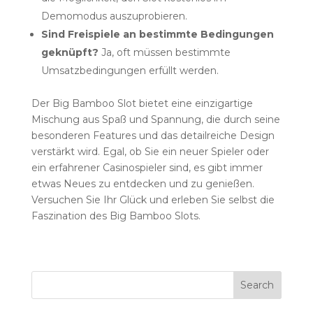
Demomodus auszuprobieren.
Sind Freispiele an bestimmte Bedingungen
geknüpft?
Ja, oft müssen bestimmte
Umsatzbedingungen erfüllt werden.
Der Big Bamboo Slot bietet eine einzigartige
Mischung aus Spaß und Spannung, die durch seine
besonderen Features und das detailreiche Design
verstärkt wird. Egal, ob Sie ein neuer Spieler oder
ein erfahrener Casinospieler sind, es gibt immer
etwas Neues zu entdecken und zu genießen.
Versuchen Sie Ihr Glück und erleben Sie selbst die
Faszination des Big Bamboo Slots.
Search