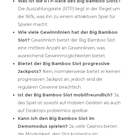
Was ist die RTP-Rate des Big Bamboo Slots?
Die Auszahlungsrate (RTP) liegt in der Regel um
die 96%, was ihn zu einem attraktiven Spiel für
Spieler macht.
Wie viele Gewinnlinien hat der Big Bamboo
Slot?
Gewöhnlich bietet der Big Bamboo Slot
eine mittlere Anzahl an Gewinnlinien, was
ausreichend Gewinnmöglichkeiten bietet.
Bietet der Big Bamboo Slot progressive
Jackpots?
Nein, normalerweise bietet er keinen
progressiven Jackpot an, jedoch sind die
regulären Gewinne beachtlich.
Ist der Big Bamboo Slot mobilfreundlich?
Ja,
das Spiel ist sowohl auf mobilen Geräten als auch
auf Desktops problemlos spielbar.
Kann ich den Big Bamboo Slot im
Demomodus spielen?
Ja, viele Casinos bieten
die Möglichkeit, den Slot kostenlos im