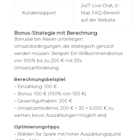
24/7 Live-Chat, E-
Kundensupport
Mail, FAQ-Bereich
auf der Website
Bonus-Strategie mit Berechnung
Bonusse bei Alawin unterliegen
Umsatzbedingungen, die strategisch genutzt
werden müssen. Beispiel: Ein Willkommensbonus
von 100% bis zu 200 € mit 30x
Umsatzanforderung.
Berechnungsbeispiel
:
– Einzahlung: 100 €
– Bonus: 100 € (100% von 100 €)
– Gesamtguthaben: 200 €
– Umsatzerfordernis: 200 € × 30 = 6.000 € zu
wetten, bevor Auszahlungen möglich sind.
Optimierungstipps
:
– Wählen Sie Spiele mit hoher Auszahlungsquote