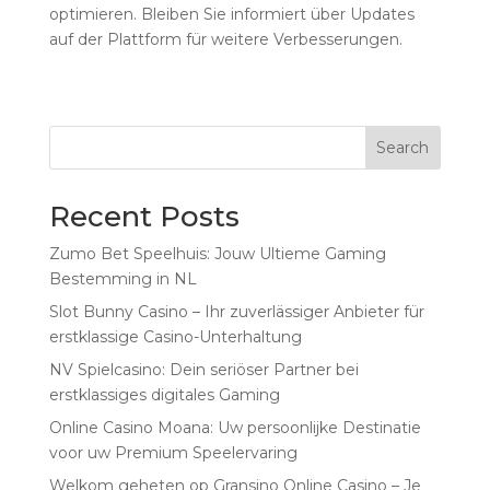
optimieren. Bleiben Sie informiert über Updates
auf der Plattform für weitere Verbesserungen.
Search
Recent Posts
Zumo Bet Speelhuis: Jouw Ultieme Gaming
Bestemming in NL
Slot Bunny Casino – Ihr zuverlässiger Anbieter für
erstklassige Casino-Unterhaltung
NV Spielcasino: Dein seriöser Partner bei
erstklassiges digitales Gaming
Online Casino Moana: Uw persoonlijke Destinatie
voor uw Premium Speelervaring
Welkom geheten op Gransino Online Casino – Je