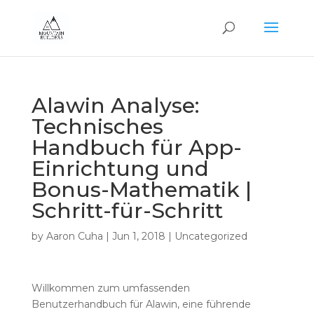
Alawin Analyse:
Technisches
Handbuch für App-
Einrichtung und
Bonus-Mathematik |
Schritt-für-Schritt
by
Aaron Cuha
|
Jun 1, 2018
|
Uncategorized
Willkommen zum umfassenden
Benutzerhandbuch für Alawin, eine führende