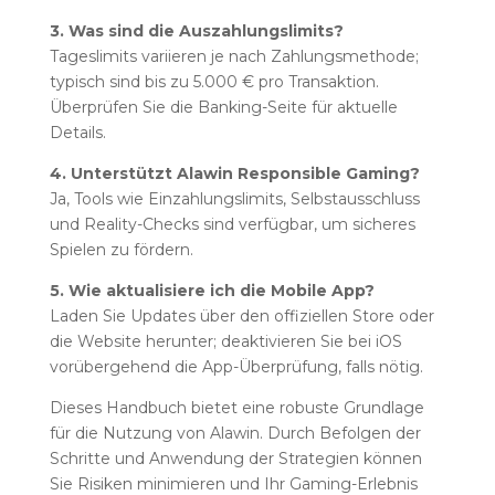
3. Was sind die Auszahlungslimits?
Tageslimits variieren je nach Zahlungsmethode;
typisch sind bis zu 5.000 € pro Transaktion.
Überprüfen Sie die Banking-Seite für aktuelle
Details.
4. Unterstützt Alawin Responsible Gaming?
Ja, Tools wie Einzahlungslimits, Selbstausschluss
und Reality-Checks sind verfügbar, um sicheres
Spielen zu fördern.
5. Wie aktualisiere ich die Mobile App?
Laden Sie Updates über den offiziellen Store oder
die Website herunter; deaktivieren Sie bei iOS
vorübergehend die App-Überprüfung, falls nötig.
Dieses Handbuch bietet eine robuste Grundlage
für die Nutzung von Alawin. Durch Befolgen der
Schritte und Anwendung der Strategien können
Sie Risiken minimieren und Ihr Gaming-Erlebnis