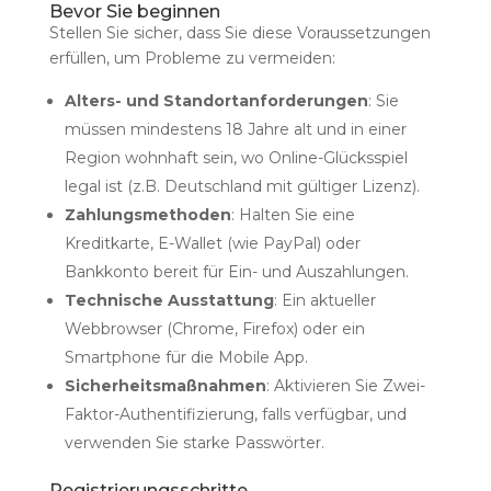
Bevor Sie beginnen
Stellen Sie sicher, dass Sie diese Voraussetzungen
erfüllen, um Probleme zu vermeiden:
Alters- und Standortanforderungen
: Sie
müssen mindestens 18 Jahre alt und in einer
Region wohnhaft sein, wo Online-Glücksspiel
legal ist (z.B. Deutschland mit gültiger Lizenz).
Zahlungsmethoden
: Halten Sie eine
Kreditkarte, E-Wallet (wie PayPal) oder
Bankkonto bereit für Ein- und Auszahlungen.
Technische Ausstattung
: Ein aktueller
Webbrowser (Chrome, Firefox) oder ein
Smartphone für die Mobile App.
Sicherheitsmaßnahmen
: Aktivieren Sie Zwei-
Faktor-Authentifizierung, falls verfügbar, und
verwenden Sie starke Passwörter.
Registrierungsschritte