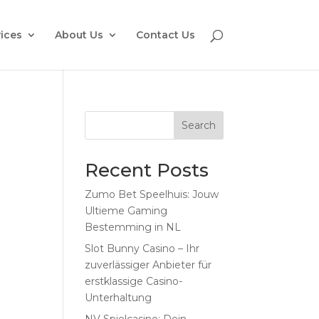
ices
About Us
Contact Us
Search
Recent Posts
Zumo Bet Speelhuis: Jouw
Ultieme Gaming
Bestemming in NL
Slot Bunny Casino – Ihr
zuverlässiger Anbieter für
erstklassige Casino-
Unterhaltung