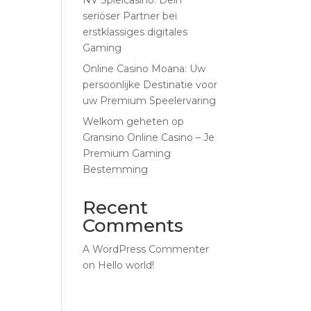
NV Spielcasino: Dein
seriöser Partner bei
erstklassiges digitales
Gaming
Online Casino Moana: Uw
persoonlijke Destinatie voor
uw Premium Speelervaring
Welkom geheten op
Gransino Online Casino – Je
Premium Gaming
Bestemming
Recent
Comments
A WordPress Commenter
on
Hello world!