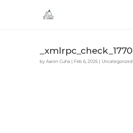
_xmlrpc_check_1770
by
Aaron Cuha
|
Feb 6, 2026
|
Uncategorized