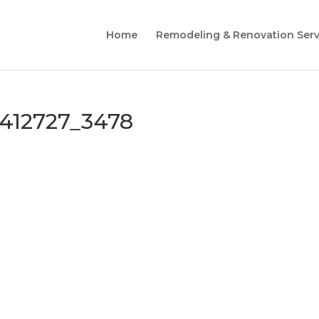
Home
Remodeling & Renovation Serv
412727_3478