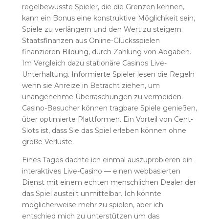
regelbewusste Spieler, die die Grenzen kennen,
kann ein Bonus eine konstruktive Möglichkeit sein,
Spiele zu verlängern und den Wert zu steigern.
Staatsfinanzen aus Online-Glücksspielen
finanzieren Bildung, durch Zahlung von Abgaben.
Im Vergleich dazu stationäre Casinos Live-
Unterhaltung. Informierte Spieler lesen die Regeln
wenn sie Anreize in Betracht ziehen, um
unangenehme Überraschungen zu vermeiden.
Casino-Besucher können tragbare Spiele genießen,
über optimierte Plattformen. Ein Vorteil von Cent-
Slots ist, dass Sie das Spiel erleben können ohne
große Verluste.
Eines Tages dachte ich einmal auszuprobieren ein
interaktives Live-Casino — einen webbasierten
Dienst mit einem echten menschlichen Dealer der
das Spiel austeilt unmittelbar. Ich könnte
möglicherweise mehr zu spielen, aber ich
entschied mich zu unterstützen um das