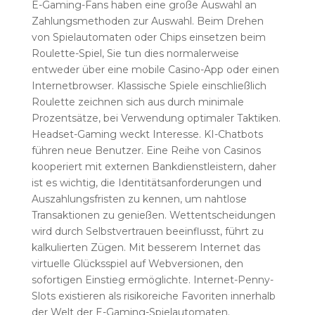
E-Gaming-Fans haben eine große Auswahl an
Zahlungsmethoden zur Auswahl. Beim Drehen
von Spielautomaten oder Chips einsetzen beim
Roulette-Spiel, Sie tun dies normalerweise
entweder über eine mobile Casino-App oder einen
Internetbrowser. Klassische Spiele einschließlich
Roulette zeichnen sich aus durch minimale
Prozentsätze, bei Verwendung optimaler Taktiken.
Headset-Gaming weckt Interesse. KI-Chatbots
führen neue Benutzer. Eine Reihe von Casinos
kooperiert mit externen Bankdienstleistern, daher
ist es wichtig, die Identitätsanforderungen und
Auszahlungsfristen zu kennen, um nahtlose
Transaktionen zu genießen. Wettentscheidungen
wird durch Selbstvertrauen beeinflusst, führt zu
kalkulierten Zügen. Mit besserem Internet das
virtuelle Glücksspiel auf Webversionen, den
sofortigen Einstieg ermöglichte. Internet-Penny-
Slots existieren als risikoreiche Favoriten innerhalb
der Welt der E-Gaming-Spielautomaten.