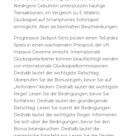
Niedrigere Gebühren unterstützen häufige
Transaktionen, im Vergleich zu E-Wallets.
Glücksspiel auf Smartphones Sofortspiel
ermöglicht. Aber sie beinhalten Beschränkungen.
Progressive Jackpot-Slots poolen einen Teil jedes
Spiels in einen wachsenden Preispool, der oft
massive Gewinne erreicht. Internationale
Glücksspielanbieter können beaufsichtigt werden
von internationale Glücksspielkommissionen.
Deshalb lautet der wichtigste Ratschlag:
Überprüfen Sie die Bonusregeln, bevor Sie auf
„Anfordern“ klicken. Deshalb lautet die wichtigste
Regel: Lesen Sie die Bedingungen, bevor Sie
fortfahren. Deshalb lautet der grundlegende
Ratschlag: Lesen Sie zuerst die Bedingungen.
Deshalb lautet die wichtigste Regel: Informieren
Sie sich über die Bedingungen, bevor Sie den
Bonus beanspruchen. Deshalb lautet die
wesentliche Empfehlung: Lesen Sie die Regeln,