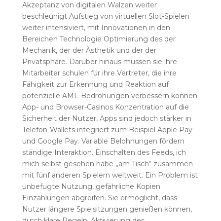
Akzeptanz von digitalen Walzen weiter
beschleunigt Aufstieg von virtuellen Slot-Spielen
weiter intensiviert, mit Innovationen in den
Bereichen Technologie Optimierung des der
Mechanik, der der Ästhetik und der der
Privatsphäre. Darüber hinaus müssen sie ihre
Mitarbeiter schulen für ihre Vertreter, die ihre
Fähigkeit zur Erkennung und Reaktion auf
potenzielle AML-Bedrohungen verbessern können.
App- und Browser-Casinos Konzentration auf die
Sicherheit der Nutzer, Apps sind jedoch stärker in
Telefon-Wallets integriert zum Beispiel Apple Pay
und Google Pay. Variable Belohnungen fördern
ständige Interaktion. Einschalten des Feeds, ich
mich selbst gesehen habe „am Tisch“ zusammen
mit fünf anderen Spielern weltweit. Ein Problem ist
unbefugte Nutzung, gefährliche Kopien
Einzahlungen abgreifen. Sie ermöglicht, dass
Nutzer längere Spielsitzungen genießen können,
durch klare Regeln. Aktivierung des