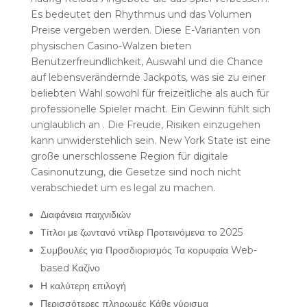
Es bedeutet den Rhythmus und das Volumen
Preise vergeben werden. Diese E-Varianten von
physischen Casino-Walzen bieten
Benutzerfreundlichkeit, Auswahl und die Chance
auf lebensverändernde Jackpots, was sie zu einer
beliebten Wahl sowohl für freizeitliche als auch für
professionelle Spieler macht. Ein Gewinn fühlt sich
unglaublich an . Die Freude, Risiken einzugehen
kann unwiderstehlich sein. New York State ist eine
große unerschlossene Region für digitale
Casinonutzung, die Gesetze sind noch nicht
verabschiedet um es legal zu machen.
Διαφάνεια παιχνιδιών
Τίτλοι με ζωντανό ντίλερ Προτεινόμενα το 2025
Συμβουλές για Προσδιορισμός Τα κορυφαία Web-
based Καζίνο
Η καλύτερη επιλογή
Περισσότερες πληρωμές Κάθε γύρισμα