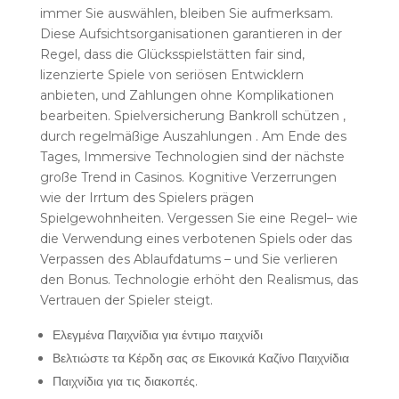
immer Sie auswählen, bleiben Sie aufmerksam.
Diese Aufsichtsorganisationen garantieren in der
Regel, dass die Glücksspielstätten fair sind,
lizenzierte Spiele von seriösen Entwicklern
anbieten, und Zahlungen ohne Komplikationen
bearbeiten. Spielversicherung Bankroll schützen ,
durch regelmäßige Auszahlungen . Am Ende des
Tages, Immersive Technologien sind der nächste
große Trend in Casinos. Kognitive Verzerrungen
wie der Irrtum des Spielers prägen
Spielgewohnheiten. Vergessen Sie eine Regel– wie
die Verwendung eines verbotenen Spiels oder das
Verpassen des Ablaufdatums – und Sie verlieren
den Bonus. Technologie erhöht den Realismus, das
Vertrauen der Spieler steigt.
Ελεγμένα Παιχνίδια για έντιμο παιχνίδι
Βελτιώστε τα Κέρδη σας σε Εικονικά Καζίνο Παιχνίδια
Παιχνίδια για τις διακοπές.