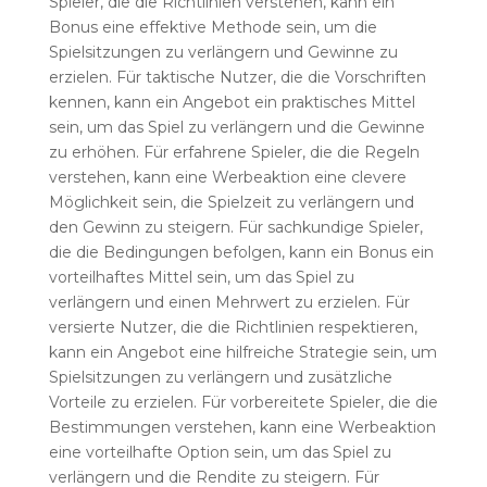
Spieler, die die Richtlinien verstehen, kann ein
Bonus eine effektive Methode sein, um die
Spielsitzungen zu verlängern und Gewinne zu
erzielen. Für taktische Nutzer, die die Vorschriften
kennen, kann ein Angebot ein praktisches Mittel
sein, um das Spiel zu verlängern und die Gewinne
zu erhöhen. Für erfahrene Spieler, die die Regeln
verstehen, kann eine Werbeaktion eine clevere
Möglichkeit sein, die Spielzeit zu verlängern und
den Gewinn zu steigern. Für sachkundige Spieler,
die die Bedingungen befolgen, kann ein Bonus ein
vorteilhaftes Mittel sein, um das Spiel zu
verlängern und einen Mehrwert zu erzielen. Für
versierte Nutzer, die die Richtlinien respektieren,
kann ein Angebot eine hilfreiche Strategie sein, um
Spielsitzungen zu verlängern und zusätzliche
Vorteile zu erzielen. Für vorbereitete Spieler, die die
Bestimmungen verstehen, kann eine Werbeaktion
eine vorteilhafte Option sein, um das Spiel zu
verlängern und die Rendite zu steigern. Für