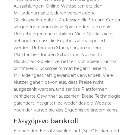
Auszahlungen. Online-Wettseiten erzielen
Milliardenumsätze, durch verschiedene
Glücksspielprodukte. Professionelle Stream-Center
sorgen für reibungslose Spielrunden , um reale
Umgebungen nachzubilden. Viele Glücksspieler
behaupten, dass die Ergebnisse manipuliert
werden. Unter dem Strich, sorgen sichere
Plattformen für den Schutz der Nutzer. In
Blockchain-Spielen vernetzen sich Spieler. Einmal
primitives Glücksspielformat begann, einem
Milliardengeschäft gewandelt verwandelt. Viele
Nutzer gehen davon aus, dass Preise nicht
ausgezahlt werden, und seriöse Plattformen
verifizierte Gewinner auszahlen. Diese Technologie
garantiert Integrität, da weder das die Website
noch der Kunde die das Ergebnis verändern kann.
Ελεγχόμενο bankroll
Einfach den Einsatz wählen, auf „Spin” klicken und