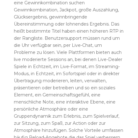
eine Gewinnkombination suchen
Gewinnkombination, Jackpot, große Auszahlung,
Glücksergebnis, gewinnbringende
Übereinstimmung oder lohnendes Ergebnis. Das
heißt bestimmte Titel haben einen höheren RTP in
der Rangliste. Benutzersupport müssen rund um
die Uhr verfügbar sein, per Live-Chat, um
Probleme zu lösen. Viele Plattformen bieten auch
live moderierte Sessions an, bei denen Live-Dealer
Spiele in Echtzeit, im Live-Format, im Streaming-
Modus, in Echtzeit, im Sofortspiel oder in direkter
Übertragung moderieren, leiten, verwalten,
präsentieren oder betreiben und so ein soziales
Element, ein Gemeinschaftsgefühl, eine
menschliche Note, eine interaktive Ebene, eine
persönliche Atmosphäre oder eine
Gruppendynamik zum Erlebnis, zum Spielverlauf,
zur Sitzung, zum Spaß, zur Action oder zur
Atmosphäre hinzufügen. Solche Vorteile umfassen
häufig Reload-Angebote die das Spiel verbessern.